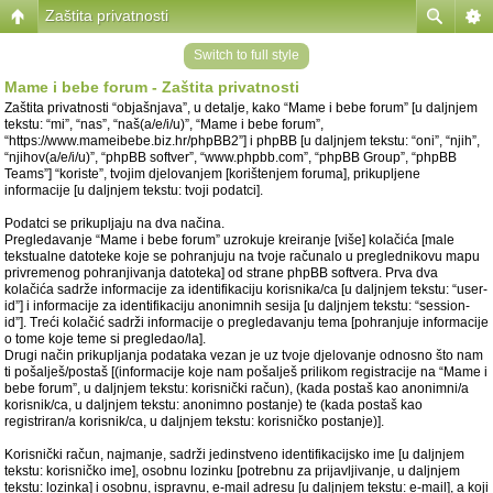
Zaštita privatnosti
Switch to full style
Mame i bebe forum - Zaštita privatnosti
Zaštita privatnosti “objašnjava”, u detalje, kako “Mame i bebe forum” [u daljnjem
tekstu: “mi”, “nas”, “naš(a/e/i/u)”, “Mame i bebe forum”,
“https://www.mameibebe.biz.hr/phpBB2”] i phpBB [u daljnjem tekstu: “oni”, “njih”,
“njihov(a/e/i/u)”, “phpBB softver”, “www.phpbb.com”, “phpBB Group”, “phpBB
Teams”] “koriste”, tvojim djelovanjem [korištenjem foruma], prikupljene
informacije [u daljnjem tekstu: tvoji podatci].
Podatci se prikupljaju na dva načina.
Pregledavanje “Mame i bebe forum” uzrokuje kreiranje [više] kolačića [male
tekstualne datoteke koje se pohranjuju na tvoje računalo u preglednikovu mapu
privremenog pohranjivanja datoteka] od strane phpBB softvera. Prva dva
kolačića sadrže informacije za identifikaciju korisnika/ca [u daljnjem tekstu: “user-
id”] i informacije za identifikaciju anonimnih sesija [u daljnjem tekstu: “session-
id”]. Treći kolačić sadrži informacije o pregledavanju tema [pohranjuje informacije
o tome koje teme si pregledao/la].
Drugi način prikupljanja podataka vezan je uz tvoje djelovanje odnosno što nam
ti pošalješ/postaš [(informacije koje nam pošalješ prilikom registracije na “Mame i
bebe forum”, u daljnjem tekstu: korisnički račun), (kada postaš kao anonimni/a
korisnik/ca, u daljnjem tekstu: anonimno postanje) te (kada postaš kao
registriran/a korisnik/ca, u daljnjem tekstu: korisničko postanje)].
Korisnički račun, najmanje, sadrži jedinstveno identifikacijsko ime [u daljnjem
tekstu: korisničko ime], osobnu lozinku [potrebnu za prijavljivanje, u daljnjem
tekstu: lozinka] i osobnu, ispravnu, e-mail adresu [u daljnjem tekstu: e-mail], a koji