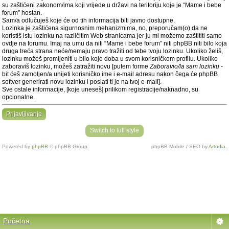
su zaštićeni zakonom/ima koji vrijede u državi na teritoriju koje je “Mame i bebe
forum” hostan.
Sam/a odlučuješ koje će od tih informacija biti javno dostupne.
Lozinka je zaštićena sigurnosnim mehanizmima, no, preporučam(o) da ne
koristiš istu lozinku na različitim Web stranicama jer ju mi možemo zaštititi samo
ovdje na forumu. Imaj na umu da niti “Mame i bebe forum” niti phpBB niti bilo koja
druga treća strana neće/nemaju pravo tražiti od tebe tvoju lozinku. Ukoliko želiš,
lozinku možeš promijeniti u bilo koje doba u svom korisničkom profilu. Ukoliko
zaboraviš lozinku, možeš zatražiti novu [putem forme
Zaboravio/la sam lozinku
-
bit ćeš zamoljen/a unijeti korisničko ime i e-mail adresu nakon čega će phpBB
softver generirati novu lozinku i poslati ti je na tvoj e-mail].
Sve ostale informacije, [koje uneseš] prilikom registracije/naknadno, su
opcionalne.
Prijavljivanje
Switch to full style
Powered by
phpBB
© phpBB Group.
phpBB Mobile / SEO by
Artodia
.
Početna