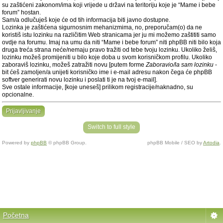
su zaštićeni zakonom/ima koji vrijede u državi na teritoriju koje je “Mame i bebe
forum” hostan.
Sam/a odlučuješ koje će od tih informacija biti javno dostupne.
Lozinka je zaštićena sigurnosnim mehanizmima, no, preporučam(o) da ne
koristiš istu lozinku na različitim Web stranicama jer ju mi možemo zaštititi samo
ovdje na forumu. Imaj na umu da niti “Mame i bebe forum” niti phpBB niti bilo koja
druga treća strana neće/nemaju pravo tražiti od tebe tvoju lozinku. Ukoliko želiš,
lozinku možeš promijeniti u bilo koje doba u svom korisničkom profilu. Ukoliko
zaboraviš lozinku, možeš zatražiti novu [putem forme
Zaboravio/la sam lozinku
-
bit ćeš zamoljen/a unijeti korisničko ime i e-mail adresu nakon čega će phpBB
softver generirati novu lozinku i poslati ti je na tvoj e-mail].
Sve ostale informacije, [koje uneseš] prilikom registracije/naknadno, su
opcionalne.
Prijavljivanje
Switch to full style
Powered by
phpBB
© phpBB Group.
phpBB Mobile / SEO by
Artodia
.
Početna