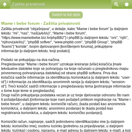
Zaštita privatnosti
Switch to full style
Mame i bebe forum - Zaštita privatnosti
Zaštita privatnosti “objašnjava”, u detalje, kako “Mame i bebe forum” [u daljnjem
tekstu: “mi”, “nas”, “naš(a/e/i/u)”, “Mame i bebe forum”,
“https://www.mameibebe.biz.hr/phpBB2”] i phpBB [u daljnjem tekstu: “oni”, “njih”,
“njihov(a/e/i/u)”, “phpBB softver”, “www.phpbb.com”, “phpBB Group”, “phpBB
Teams”] “koriste”, tvojim djelovanjem [korištenjem foruma], prikupljene
informacije [u daljnjem tekstu: tvoji podatci].
Podatci se prikupljaju na dva načina.
Pregledavanje “Mame i bebe forum” uzrokuje kreiranje [više] kolačića [male
tekstualne datoteke koje se pohranjuju na tvoje računalo u preglednikovu mapu
privremenog pohranjivanja datoteka] od strane phpBB softvera. Prva dva
kolačića sadrže informacije za identifikaciju korisnika/ca [u daljnjem tekstu: “user-
id”] i informacije za identifikaciju anonimnih sesija [u daljnjem tekstu: “session-
id”]. Treći kolačić sadrži informacije o pregledavanju tema [pohranjuje informacije
o tome koje teme si pregledao/la].
Drugi način prikupljanja podataka vezan je uz tvoje djelovanje odnosno što nam
ti pošalješ/postaš [(informacije koje nam pošalješ prilikom registracije na “Mame i
bebe forum”, u daljnjem tekstu: korisnički račun), (kada postaš kao anonimni/a
korisnik/ca, u daljnjem tekstu: anonimno postanje) te (kada postaš kao
registriran/a korisnik/ca, u daljnjem tekstu: korisničko postanje)].
Korisnički račun, najmanje, sadrži jedinstveno identifikacijsko ime [u daljnjem
tekstu: korisničko ime], osobnu lozinku [potrebnu za prijavljivanje, u daljnjem
tekstu: lozinka] i osobnu, ispravnu, e-mail adresu [u daljnjem tekstu: e-mail], a koji