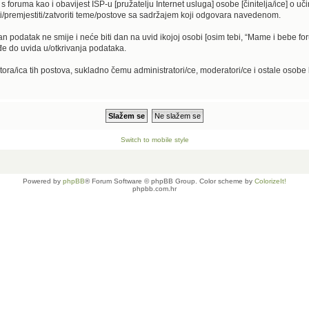
 s foruma kao i obavijest ISP-u [pružatelju Internet usluga] osobe [činitelja/ice] o u
ti/premjestiti/zatvoriti teme/postove sa sadržajem koji odgovara navedenom.
dan podatak ne smije i neće biti dan na uvid ikojoj osobi [osim tebi, “Mame i bebe fo
e do uvida u/otkrivanja podataka.
tora/ica tih postova, sukladno čemu administratori/ce, moderatori/ce i ostale osob
Switch to mobile style
Powered by
phpBB
® Forum Software © phpBB Group. Color scheme by
ColorizeIt!
phpbb.com.hr