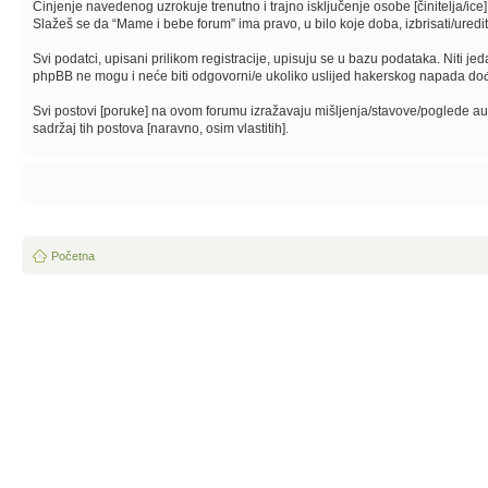
Činjenje navedenog uzrokuje trenutno i trajno isključenje osobe [činitelja/ice]
Slažeš se da “Mame i bebe forum” ima pravo, u bilo koje doba, izbrisati/uredi
Svi podatci, upisani prilikom registracije, upisuju se u bazu podataka. Niti je
phpBB ne mogu i neće biti odgovorni/e ukoliko uslijed hakerskog napada dođ
Svi postovi [poruke] na ovom forumu izražavaju mišljenja/stavove/poglede au
sadržaj tih postova [naravno, osim vlastitih].
Početna