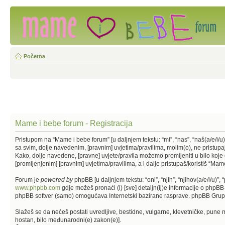
Početna
Mame i bebe forum - Registracija
Pristupom na “Mame i bebe forum” [u daljnjem tekstu: “mi”, “nas”, “naš(a/e/i/
sa svim, dolje navedenim, [pravnim] uvjetima/pravilima, molim(o), ne pristupa
Kako, dolje navedene, [pravne] uvjete/pravila možemo promijeniti u bilo koje
[promijenjenim] [pravnim] uvjetima/pravilima, a i dalje pristupaš/koristiš “Mam
Forum je
powered by
phpBB [u daljnjem tekstu: “oni”, “njih”, “njihov(a/e/i/
www.phpbb.com
gdje možeš pronaći (i) [sve] detaljn(ij)e informacije o php
phpBB softver (samo) omogućava Internetski bazirane rasprave. phpBB Grupa n
Slažeš se da nećeš postati uvredljive, bestidne, vulgarne, klevetničke, pune mr
hostan, bilo međunarodni(e) zakon(e)].