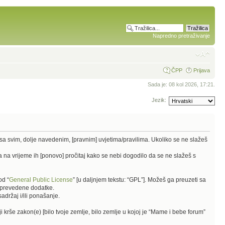
Napredno pretraživanje
ČPP
Prijava
Sada je: 08 kol 2026, 17:21.
Jezik:
 sa svim, dolje navedenim, [pravnim] uvjetima/pravilima. Ukoliko se ne slažeš
 na vrijeme ih [ponovo] pročitaj kako se nebi dogodilo da se ne slažeš s
od “
General Public License
” [u daljnjem tekstu: “GPL”]. Možeš ga preuzeti sa
 i prevedene dodatke.
držaj i/ili ponašanje.
i krše zakon(e) [bilo tvoje zemlje, bilo zemlje u kojoj je “Mame i bebe forum”