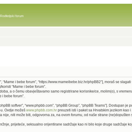
Roditeljski forum
u)”, “Mame i bebe forum”, “https://www.mameibebe.biz.hr/phpBB2”], moraš se slagati
j/koristi “Mame i bebe forum”.
 doba, a o čemu obavještavamo samo registrirane korisnike/ce, molim(o), s vremena
e i bebe forum”.
u)”, “phpBB softver”, “www.phpbb.com”, “phpBB Group”, “phpBB Teams”]. Dostupan je p
BB-u. Ovdje možeš
www.phpbb.com.hr
preuzeti isti i paket sa Hrvatskim jezikom kao
ije, niti može biti, odgovorna za, na ovom forumu, od naše strane (ne)dopušten sa
žnje, prijeteće, seksualno orijentirane sadržaje kao ni bilo koje druge sadržaje koj