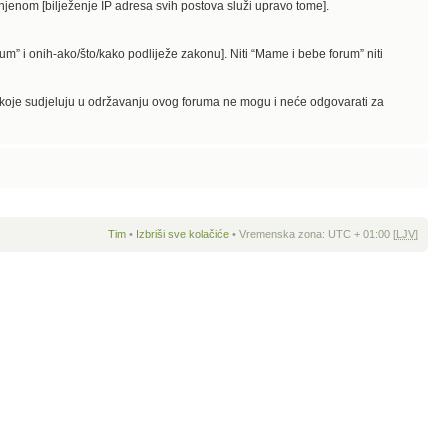
činjenom [bilježenje IP adresa svih postova služi upravo tome].
rum” i onih-ako/što/kako podliježe zakonu]. Niti “Mame i bebe forum” niti
e koje sudjeluju u održavanju ovog foruma ne mogu i neće odgovarati za
Tim
•
Izbriši sve kolačiće
• Vremenska zona: UTC + 01:00 [
LJV
]