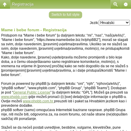
Registracija
Switch to full style
Jezik:
Mame i bebe forum - Registracija
Pristupom na “Mame i bebe forum” [u daljnjem tekstu: “mi”, “nas”, “naš(a/e/i/u)”,
“Mame i bebe forum”, “https://www.mameibebe.biz.hr/phpBB2”], moraš se slagati
sa svim, dolje navedenim, [pravnim] uvjetima/pravilima. Ukoliko se ne slažeš sa
svim, dolje navedenim, [pravnim] uvjetima/pravilima, molim(o), ne pristupaj/koristi
“Mame i bebe forum”.
Kako, dolje navedene, [pravne] uvjete/pravila možemo promijeniti u bilo koje
doba, a o čemu obavještavamo samo registrirane korisnike/ce, molim(o), s
vremena na vrijeme ih [ponovo] pročitaj kako se nebi dogodilo da se ne slažeš s
[promijenjenim] [pravnim] uvjetima/pravilima, a i dalje pristupaš/koristiš “Mame i
bebe forum”.
Forum je
powered by
phpBB [u daljnjem tekstu: “oni”, “njih”, “njihov(a/e/i/u)”,
“phpBB softver”, “www.phpbb.com”, “phpBB Group”, “phpBB Teams”]. Dostupan
je pod “
General Public License
” [u daljnjem tekstu: “GPL”]. Možeš ga preuzeti sa
www.phpbb.com
gdje možeš pronaći (i) [sve] detaljn(ij)e informacije o phpBB-u.
Ovdje možeš
www.phpbb.com.hr
preuzeti isti i paket sa Hrvatskim jezikom kao i
prevedene dodatke.
phpBB softver (samo) omogućava Internetski bazirane rasprave. phpBB Grupa
nije, niti može biti, odgovorna za, na ovom forumu, od naše strane (ne)dopušten
sadržaj i/ili ponašanje.
Slažeš se da nećeš postati uvredljive, bestidne, vulgarne, klevetničke, pune