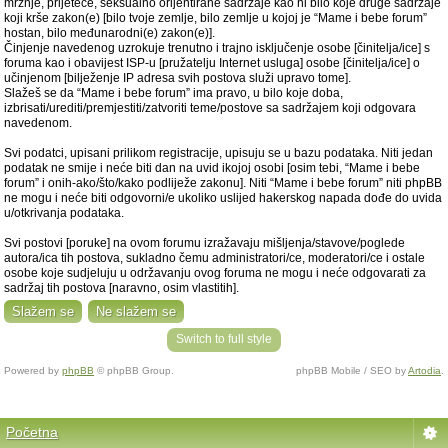
mržnje, prijeteće, seksualno orijentirane sadržaje kao ni bilo koje druge sadržaje
koji krše zakon(e) [bilo tvoje zemlje, bilo zemlje u kojoj je “Mame i bebe forum”
hostan, bilo međunarodni(e) zakon(e)].
Činjenje navedenog uzrokuje trenutno i trajno isključenje osobe [činitelja/ice] s
foruma kao i obavijest ISP-u [pružatelju Internet usluga] osobe [činitelja/ice] o
učinjenom [bilježenje IP adresa svih postova služi upravo tome].
Slažeš se da “Mame i bebe forum” ima pravo, u bilo koje doba,
izbrisati/urediti/premjestiti/zatvoriti teme/postove sa sadržajem koji odgovara
navedenom.
Svi podatci, upisani prilikom registracije, upisuju se u bazu podataka. Niti jedan
podatak ne smije i neće biti dan na uvid ikojoj osobi [osim tebi, “Mame i bebe
forum” i onih-ako/što/kako podliježe zakonu]. Niti “Mame i bebe forum” niti phpBB
ne mogu i neće biti odgovorni/e ukoliko uslijed hakerskog napada dođe do uvida
u/otkrivanja podataka.
Svi postovi [poruke] na ovom forumu izražavaju mišljenja/stavove/poglede
autora/ica tih postova, sukladno čemu administratori/ce, moderatori/ce i ostale
osobe koje sudjeluju u održavanju ovog foruma ne mogu i neće odgovarati za
sadržaj tih postova [naravno, osim vlastitih].
Switch to full style
Powered by
phpBB
© phpBB Group.
phpBB Mobile / SEO by
Artodia
.
Početna