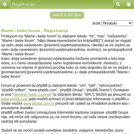
Registracija
Switch to full style
Jezik:
Mame i bebe forum - Registracija
Pristupom na “Mame i bebe forum” [u daljnjem tekstu: “mi”, “nas”, “naš(a/e/i/u)”,
“Mame i bebe forum”, “https://www.mameibebe.biz.hr/phpBB2”], moraš se slagati
sa svim, dolje navedenim, [pravnim] uvjetima/pravilima. Ukoliko se ne slažeš sa
svim, dolje navedenim, [pravnim] uvjetima/pravilima, molim(o), ne pristupaj/koristi
“Mame i bebe forum”.
Kako, dolje navedene, [pravne] uvjete/pravila možemo promijeniti u bilo koje
doba, a o čemu obavještavamo samo registrirane korisnike/ce, molim(o), s
vremena na vrijeme ih [ponovo] pročitaj kako se nebi dogodilo da se ne slažeš s
[promijenjenim] [pravnim] uvjetima/pravilima, a i dalje pristupaš/koristiš “Mame i
bebe forum”.
Forum je
powered by
phpBB [u daljnjem tekstu: “oni”, “njih”, “njihov(a/e/i/u)”,
“phpBB softver”, “www.phpbb.com”, “phpBB Group”, “phpBB Teams”]. Dostupan
je pod “
General Public License
” [u daljnjem tekstu: “GPL”]. Možeš ga preuzeti sa
www.phpbb.com
gdje možeš pronaći (i) [sve] detaljn(ij)e informacije o phpBB-u.
Ovdje možeš
www.phpbb.com.hr
preuzeti isti i paket sa Hrvatskim jezikom kao i
prevedene dodatke.
phpBB softver (samo) omogućava Internetski bazirane rasprave. phpBB Grupa
nije, niti može biti, odgovorna za, na ovom forumu, od naše strane (ne)dopušten
sadržaj i/ili ponašanje.
Slažeš se da nećeš postati uvredljive, bestidne, vulgarne, klevetničke, pune