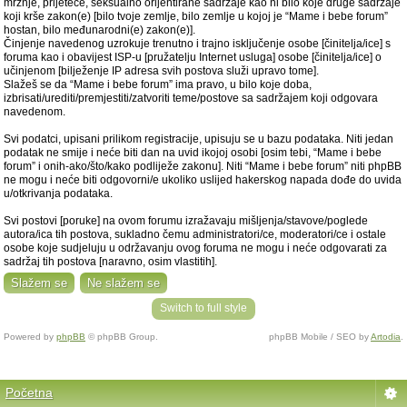
mržnje, prijeteće, seksualno orijentirane sadržaje kao ni bilo koje druge sadržaje
koji krše zakon(e) [bilo tvoje zemlje, bilo zemlje u kojoj je “Mame i bebe forum”
hostan, bilo međunarodni(e) zakon(e)].
Činjenje navedenog uzrokuje trenutno i trajno isključenje osobe [činitelja/ice] s
foruma kao i obavijest ISP-u [pružatelju Internet usluga] osobe [činitelja/ice] o
učinjenom [bilježenje IP adresa svih postova služi upravo tome].
Slažeš se da “Mame i bebe forum” ima pravo, u bilo koje doba,
izbrisati/urediti/premjestiti/zatvoriti teme/postove sa sadržajem koji odgovara
navedenom.
Svi podatci, upisani prilikom registracije, upisuju se u bazu podataka. Niti jedan
podatak ne smije i neće biti dan na uvid ikojoj osobi [osim tebi, “Mame i bebe
forum” i onih-ako/što/kako podliježe zakonu]. Niti “Mame i bebe forum” niti phpBB
ne mogu i neće biti odgovorni/e ukoliko uslijed hakerskog napada dođe do uvida
u/otkrivanja podataka.
Svi postovi [poruke] na ovom forumu izražavaju mišljenja/stavove/poglede
autora/ica tih postova, sukladno čemu administratori/ce, moderatori/ce i ostale
osobe koje sudjeluju u održavanju ovog foruma ne mogu i neće odgovarati za
sadržaj tih postova [naravno, osim vlastitih].
Switch to full style
Powered by
phpBB
© phpBB Group.
phpBB Mobile / SEO by
Artodia
.
Početna