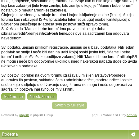
mržnje, prijeteće, seksualno orijentirane sadržaje kao ni bilo koje druge sadržaje
koji krše zakon(e) [bilo tvoje zemlje, bilo zemlje u kojoj je “Mame i bebe forum”
hostan, bilo međunarodni(e) zakon(e)].
Činjenje navedenog uzrokuje trenutno i trajno isključenje osobe [činitelja/ice] s
foruma kao i obavijest ISP-u [pružatelju Internet usluga] osobe [činitelja/ice] o
učinjenom [bilježenje IP adresa svih postova služi upravo tome].
Slažeš se da “Mame i bebe forum” ima pravo, u bilo koje doba,
izbrisati/urediti/premjestiti/zatvoriti teme/postove sa sadržajem koji odgovara
navedenom.
Svi podatci, upisani prilikom registracije, upisuju se u bazu podataka. Niti jedan
podatak ne smije i neće biti dan na uvid ikojoj osobi [osim tebi, “Mame i bebe
forum” i onih-ako/što/kako podliježe zakonu]. Niti “Mame i bebe forum” niti phpBB
ne mogu i neće biti odgovorni/e ukoliko uslijed hakerskog napada dođe do uvida
u/otkrivanja podataka.
Svi postovi [poruke] na ovom forumu izražavaju mišljenja/stavove/poglede
autora/ica tih postova, sukladno čemu administratori/ce, moderatori/ce i ostale
osobe koje sudjeluju u održavanju ovog foruma ne mogu i neće odgovarati za
sadržaj tih postova [naravno, osim vlastitih].
Switch to full style
Powered by
phpBB
© phpBB Group.
phpBB Mobile / SEO by
Artodia
.
Početna