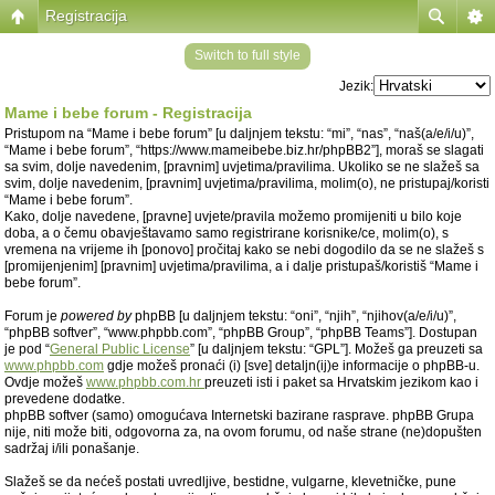
Registracija
Switch to full style
Jezik:
Mame i bebe forum - Registracija
Pristupom na “Mame i bebe forum” [u daljnjem tekstu: “mi”, “nas”, “naš(a/e/i/u)”,
“Mame i bebe forum”, “https://www.mameibebe.biz.hr/phpBB2”], moraš se slagati
sa svim, dolje navedenim, [pravnim] uvjetima/pravilima. Ukoliko se ne slažeš sa
svim, dolje navedenim, [pravnim] uvjetima/pravilima, molim(o), ne pristupaj/koristi
“Mame i bebe forum”.
Kako, dolje navedene, [pravne] uvjete/pravila možemo promijeniti u bilo koje
doba, a o čemu obavještavamo samo registrirane korisnike/ce, molim(o), s
vremena na vrijeme ih [ponovo] pročitaj kako se nebi dogodilo da se ne slažeš s
[promijenjenim] [pravnim] uvjetima/pravilima, a i dalje pristupaš/koristiš “Mame i
bebe forum”.
Forum je
powered by
phpBB [u daljnjem tekstu: “oni”, “njih”, “njihov(a/e/i/u)”,
“phpBB softver”, “www.phpbb.com”, “phpBB Group”, “phpBB Teams”]. Dostupan
je pod “
General Public License
” [u daljnjem tekstu: “GPL”]. Možeš ga preuzeti sa
www.phpbb.com
gdje možeš pronaći (i) [sve] detaljn(ij)e informacije o phpBB-u.
Ovdje možeš
www.phpbb.com.hr
preuzeti isti i paket sa Hrvatskim jezikom kao i
prevedene dodatke.
phpBB softver (samo) omogućava Internetski bazirane rasprave. phpBB Grupa
nije, niti može biti, odgovorna za, na ovom forumu, od naše strane (ne)dopušten
sadržaj i/ili ponašanje.
Slažeš se da nećeš postati uvredljive, bestidne, vulgarne, klevetničke, pune