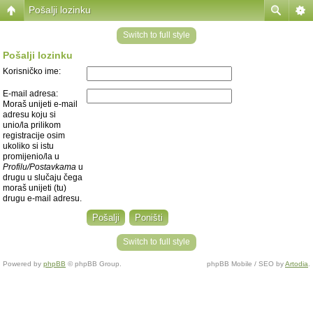
Pošalji lozinku
Switch to full style
Pošalji lozinku
Korisničko ime:
E-mail adresa:
Moraš unijeti e-mail
adresu koju si
unio/la prilikom
registracije osim
ukoliko si istu
promijenio/la u
Profilu/Postavkama
u
drugu u slučaju čega
moraš unijeti (tu)
drugu e-mail adresu.
Switch to full style
Powered by
phpBB
© phpBB Group.
phpBB Mobile / SEO by
Artodia
.