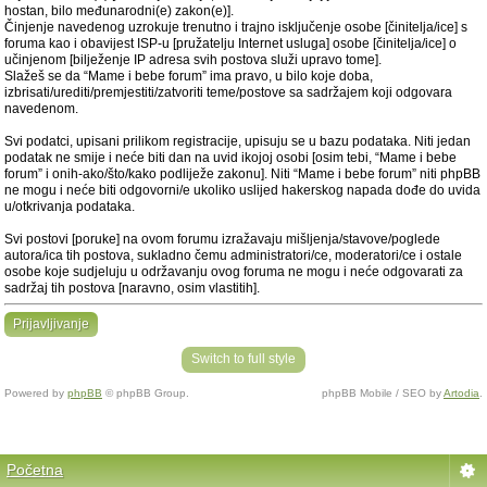
hostan, bilo međunarodni(e) zakon(e)].
Činjenje navedenog uzrokuje trenutno i trajno isključenje osobe [činitelja/ice] s
foruma kao i obavijest ISP-u [pružatelju Internet usluga] osobe [činitelja/ice] o
učinjenom [bilježenje IP adresa svih postova služi upravo tome].
Slažeš se da “Mame i bebe forum” ima pravo, u bilo koje doba,
izbrisati/urediti/premjestiti/zatvoriti teme/postove sa sadržajem koji odgovara
navedenom.
Svi podatci, upisani prilikom registracije, upisuju se u bazu podataka. Niti jedan
podatak ne smije i neće biti dan na uvid ikojoj osobi [osim tebi, “Mame i bebe
forum” i onih-ako/što/kako podliježe zakonu]. Niti “Mame i bebe forum” niti phpBB
ne mogu i neće biti odgovorni/e ukoliko uslijed hakerskog napada dođe do uvida
u/otkrivanja podataka.
Svi postovi [poruke] na ovom forumu izražavaju mišljenja/stavove/poglede
autora/ica tih postova, sukladno čemu administratori/ce, moderatori/ce i ostale
osobe koje sudjeluju u održavanju ovog foruma ne mogu i neće odgovarati za
sadržaj tih postova [naravno, osim vlastitih].
Prijavljivanje
Switch to full style
Powered by
phpBB
© phpBB Group.
phpBB Mobile / SEO by
Artodia
.
Početna