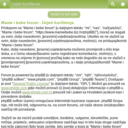
Uvjeti korištenja
Switch to full style
Mame i bebe forum - Uvjeti korištenja
Pristupom na “Mame i bebe forum” [u daljnjem tekstu: “mi”, “nas”, “naš(a/e/i/u)”,
“Mame i bebe forum”, “https://www.mameibebe.biz.hr/phpBB2”], moraš se slagati
sa svim, dolje navedenim, [pravnim] uvjetima/pravilima. Ukoliko se ne slažeš sa
svim, dolje navedenim, [pravnim] uvjetima/pravilima, molim(o), ne pristupaj/koristi
“Mame i bebe forum”.
Kako, dolje navedene, [pravne] uvjete/pravila možemo promijeniti u bilo koje
doba, a o čemu obavještavamo samo registrirane korisnike/ce, molim(o), s
vremena na vrijeme ih [ponovo] pročitaj kako se nebi dogodilo da se ne slažeš s
[promijenjenim] [pravnim] uvjetima/pravilima, a i dalje pristupaš/koristiš “Mame i
bebe forum”.
Forum je
powered by
phpBB [u daljnjem tekstu: “oni”, “njih”, “njihov(a/e/i/u)”,
“phpBB softver”, “www.phpbb.com”, “phpBB Group”, “phpBB Teams”]. Dostupan
je pod “
General Public License
” [u daljnjem tekstu: “GPL”]. Možeš ga preuzeti sa
www.phpbb.com
gdje možeš pronaći (i) [sve] detaljn(ij)e informacije o phpBB-u.
Ovdje možeš
www.phpbb.com.hr
preuzeti isti i paket sa Hrvatskim jezikom kao i
prevedene dodatke.
phpBB softver (samo) omogućava Internetski bazirane rasprave. phpBB Grupa
nije, niti može biti, odgovorna za, na ovom forumu, od naše strane (ne)dopušten
sadržaj i/ili ponašanje.
Slažeš se da nećeš postati uvredljive, bestidne, vulgarne, klevetničke, pune
mržnje, prijeteće, seksualno orijentirane sadržaje kao ni bilo koje druge sadržaje
koji krše zakon(e) [bilo tvoje zemlje, bilo zemlje u kojoj je “Mame i bebe forum”