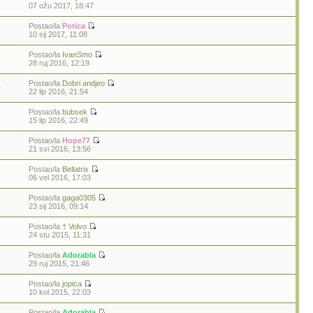
6
07 ožu 2017, 18:47
Postao/la
Potica
10 sij 2017, 11:08
Postao/la
IvanSmo
8
28 ruj 2016, 12:19
Postao/la
Dobri andjeo
0
22 lip 2016, 21:54
Postao/la
bubsek
9
15 lip 2016, 22:49
Postao/la
Hope77
2
21 svi 2016, 13:56
Postao/la
Bellatrix
06 vel 2016, 17:03
Postao/la
gaga0305
3
23 sij 2016, 09:14
Postao/la
† Volvo
7
24 stu 2015, 11:31
Postao/la
Adorabla
29 ruj 2015, 21:46
Postao/la
jopica
10 kol 2015, 22:03
Postao/la
Adorabla