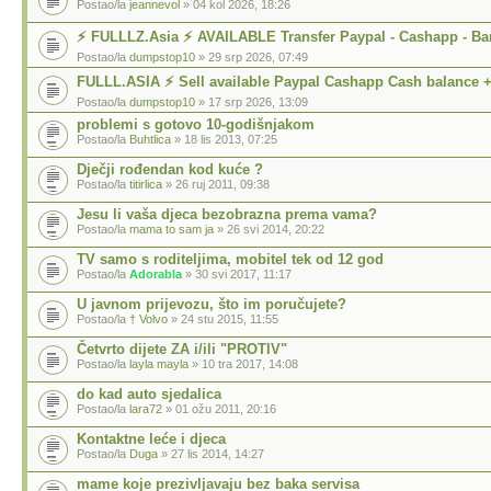
Postao/la
jeannevol
» 04 kol 2026, 18:26
⚡ FULLLZ.Asia ⚡ AVAILABLE Transfer Paypal - Cashapp - Ba
Postao/la
dumpstop10
» 29 srp 2026, 07:49
FULLL.ASIA ⚡ Sell available Paypal Cashapp Cash balance +
Postao/la
dumpstop10
» 17 srp 2026, 13:09
problemi s gotovo 10-godišnjakom
Postao/la
Buhtlica
» 18 lis 2013, 07:25
Dječji rođendan kod kuće ?
Postao/la
titirlica
» 26 ruj 2011, 09:38
Jesu li vaša djeca bezobrazna prema vama?
Postao/la
mama to sam ja
» 26 svi 2014, 20:22
TV samo s roditeljima, mobitel tek od 12 god
Postao/la
Adorabla
» 30 svi 2017, 11:17
U javnom prijevozu, što im poručujete?
Postao/la
† Volvo
» 24 stu 2015, 11:55
Četvrto dijete ZA i/ili "PROTIV"
Postao/la
layla mayla
» 10 tra 2017, 14:08
do kad auto sjedalica
Postao/la
lara72
» 01 ožu 2011, 20:16
Kontaktne leće i djeca
Postao/la
Duga
» 27 lis 2014, 14:27
mame koje prezivljavaju bez baka servisa