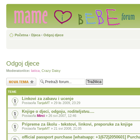
Početna
‹
Djeca
‹
Odgoj djece
Odgoj djece
Moderatori/ce:
latica
,
Crazy Daisy
Započni novu temu
TEME
Linkovi za zabavu i ucenje
Postao/la
TanjaMT
» 29 lis 2009, 23:29
Knjige o djeci, odgoju, roditeljstvu....
Postao/la
Mirci
» 26 svi 2007, 12:46
Pripreme za školu - tekstovi, linkovi, preporuke za knjige
Postao/la
TanjaMT
» 21 svi 2008, 21:05
official passport purchase [whatsapp: +1(672)2050601] Purch