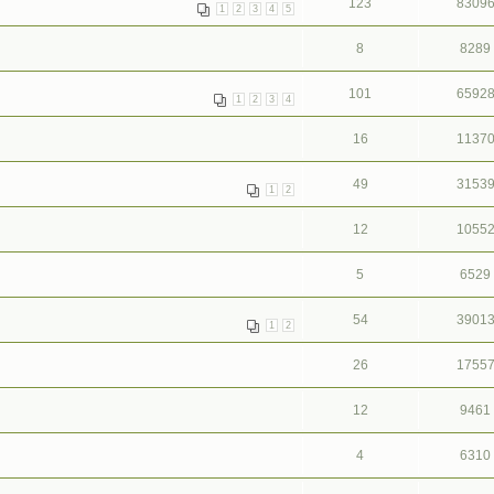
123
8309
1
2
3
4
5
8
8289
101
6592
1
2
3
4
16
1137
49
3153
1
2
12
1055
5
6529
54
3901
1
2
26
1755
12
9461
4
6310