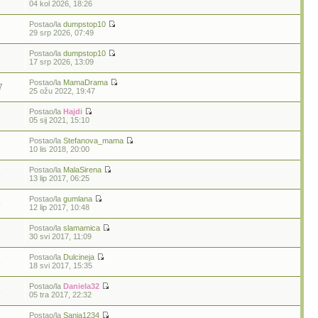
04 kol 2026, 18:26
Postao/la
dumpstop10
29 srp 2026, 07:49
Postao/la
dumpstop10
17 srp 2026, 13:09
Postao/la
MamaDrama
7
25 ožu 2022, 19:47
Postao/la
Hajdi
5
05 sij 2021, 15:10
Postao/la
Stefanova_mama
7
10 lis 2018, 20:00
Postao/la
MalaSirena
5
13 lip 2017, 06:25
Postao/la
gumlana
4
12 lip 2017, 10:48
Postao/la
slamamica
2
30 svi 2017, 11:09
Postao/la
Dulcineja
5
18 svi 2017, 15:35
Postao/la
Daniela32
5
05 tra 2017, 22:32
Postao/la
Sanja1234