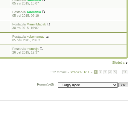
05 svi 2015, 15:07
Postao/la
Adorabla
6
05 svi 2015, 09:19
Postao/la
MaminMacak
30 tra 2015, 16:02
Postao/la
kokomamac
5
05 ožu 2015, 20:03
Postao/la
teutonija
7
26 vel 2015, 12:37
Sljedeća
322 tema/e •
Stranica:
1
/
11
.
•
...
1
2
3
4
5
11
Forum(o)Bir: