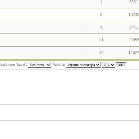
1
5331
9
1024
4
6441
21
2395
16
1462
ikaži teme “stare”:
Redanje