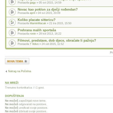
Postao/la
gagy
» 05 svi 2015, 14:59
Novac kao poklon za dječji rođendan?
Postao/la
april
» 04 svi 2015, 20:09
Koliko placate sittericu?
Postao/la
MaminMacak
» 21 tra 2015, 15:50
Prehrana malih sportaša
Postao/la
ronin
» 28 kol 2013, 16:22
Filmovi, predstave, dob djece, obraćate li pažnju?
Postao/la
† Volvo
» 24 vel 2015, 11:52
Pr
Započni novu temu
Natrag na Početna
NA MREŽI
Trenutno korisnika/ca: / i 1 gost.
DOPUŠTENJA
Ne možeš
započinjati nove teme.
Ne možeš
odgovarati na postove.
Ne možeš
uređivati svoje postove.
Ne možeš
izbrisati svoje postove.