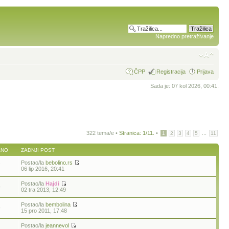
Napredno pretraživanje
ČPP
Registracija
Prijava
Sada je: 07 kol 2026, 00:41.
322 tema/e •
Stranica:
1
/
11
.
•
...
1
2
3
4
5
11
ANO
ZADNJI POST
Postao/la
bebolino.rs
7
06 lip 2016, 20:41
Postao/la
Hajdi
9
02 tra 2013, 12:49
Postao/la
bembolina
9
15 pro 2011, 17:48
Postao/la
jeannevol