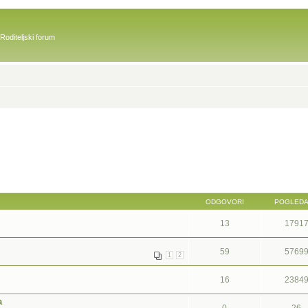
Roditeljski forum
ODGOVORI
POGLED
13
1791
59
5769
1
2
16
2384
a