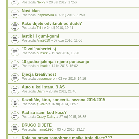
Postao/la
Nikky
» 20 vel 2012, 17:56
Novi član
Postao/la
Inspirativka
» 02 ruj 2015, 21:50
Kako dijete odviknuti od dude?
Postao/la
Trini
» 24 sij 2010, 19:41
lastik ili gumi-gumi
Postao/la
Ana2010
» 07 ožu 2016, 11:06
"Divni"pubertet :-(
Postao/la
bubsek
» 19 svi 2016, 13:20
10-godisnjakinja i njeno ponasanje
Postao/la
bubsek
» 14 lis 2015, 15:02
Djecja kreativnost
Postao/la
passengerb
» 03 vel 2016, 14:16
Auto u koji stanu 3 AS
Postao/la
Diami
» 20 stu 2011, 21:48
Kazalište, kino, koncerti...sezona 2014/2015
Postao/la
† Volvo
» 16 ruj 2014, 11:57
Kad su sami kod kuce?
Postao/la
Crazy Daisy
» 27 ruj 2015, 08:35
DRUGO DIJETE
Postao/la
mama1990
» 03 kol 2015, 13:17
Koja su prava samohrane majke troje djece???