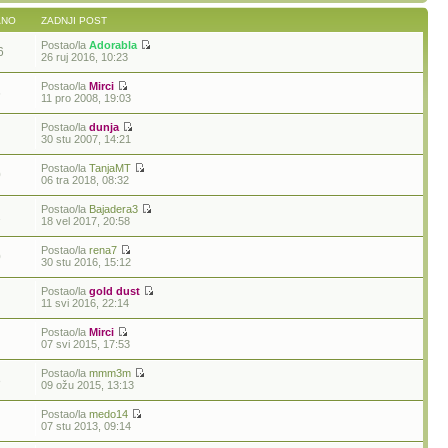
ANO
ZADNJI POST
Postao/la
Adorabla
6
26 ruj 2016, 10:23
Postao/la
Mirci
6
11 pro 2008, 19:03
Postao/la
dunja
30 stu 2007, 14:21
Postao/la
TanjaMT
0
06 tra 2018, 08:32
Postao/la
Bajadera3
1
18 vel 2017, 20:58
Postao/la
rena7
0
30 stu 2016, 15:12
Postao/la
gold dust
11 svi 2016, 22:14
Postao/la
Mirci
07 svi 2015, 17:53
Postao/la
mmm3m
8
09 ožu 2015, 13:13
Postao/la
medo14
07 stu 2013, 09:14