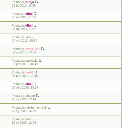
Postao/la
dunja
1
31 lis 2013, 11:30
Postao/la
Mirci
29 ruj 2013, 20:51
Postao/la
Mirci
03 ruj 2013, 11:26
Postao/la
silki
7
04 vel 2013, 08:34
Postao/la
Nana1971
2
31 sij 2013, 13:06
Postao/la
bubica11
0
07 pro 2012, 04:49
Postao/la
Ivy26
0
06 pro 2010, 10:35
Postao/la
Mirci
08 ožu 2010, 19:37
Postao/la
Megan
28 sij 2009, 12:44
Postao/la
mlada mama19
18 sij 2009, 16:59
Postao/la
silki
5
12 sij 2009, 12:04