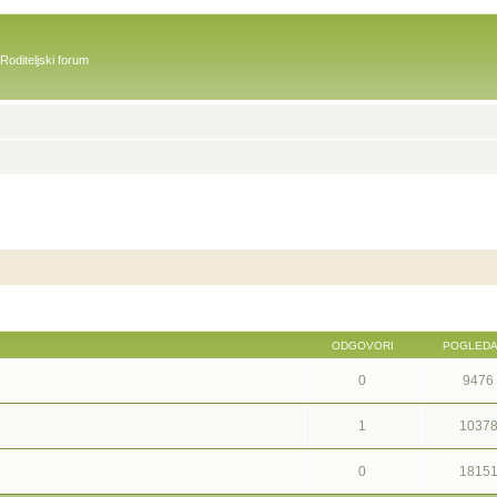
Roditeljski forum
ODGOVORI
POGLED
0
9476
1
1037
0
1815