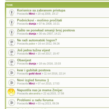
TEME
Korisnice sa zabranom pristupa
Postao/la
Mirci
» 20 sij 2009, 19:17
Podnickovi - molimo pročitati
Postao/la
dunja
» 07 lis 2008, 10:21
Zašto se ponekad smanji broj postova
Postao/la
dunja
» 30 stu 2007, 14:21
Ne radi automatski logon?
Postao/la
pulse
» 16 svi 2012, 09:26
Još jedna tužna vijest
Postao/la
Mirci
» 15 vel 2017, 15:47
Obavijest
Postao/la
dunja
» 18 stu 2016, 15:03
kvar i gubitak postova
Postao/la
gold dust
» 11 svi 2016, 22:14
Novi izgled foruma :)
Postao/la
Mirci
» 07 svi 2015, 17:53
Napustila nas je mama Zmijac
Postao/la
alexandra
» 22 sij 2015, 17:58
Problemi u radu foruma
Postao/la
Mirci
» 03 ruj 2013, 09:39