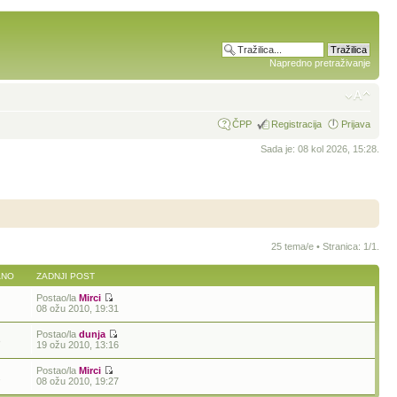
Napredno pretraživanje
ČPP
Registracija
Prijava
Sada je: 08 kol 2026, 15:28.
25 tema/e • Stranica:
1
/
1
.
ANO
ZADNJI POST
Postao/la
Mirci
08 ožu 2010, 19:31
Postao/la
dunja
8
19 ožu 2010, 13:16
Postao/la
Mirci
1
08 ožu 2010, 19:27