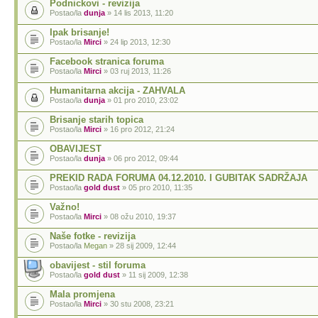
Podnickovi - revizija
Postao/la
dunja
» 14 lis 2013, 11:20
Ipak brisanje!
Postao/la
Mirci
» 24 lip 2013, 12:30
Facebook stranica foruma
Postao/la
Mirci
» 03 ruj 2013, 11:26
Humanitarna akcija - ZAHVALA
Postao/la
dunja
» 01 pro 2010, 23:02
Brisanje starih topica
Postao/la
Mirci
» 16 pro 2012, 21:24
OBAVIJEST
Postao/la
dunja
» 06 pro 2012, 09:44
PREKID RADA FORUMA 04.12.2010. I GUBITAK SADRŽAJA
Postao/la
gold dust
» 05 pro 2010, 11:35
Važno!
Postao/la
Mirci
» 08 ožu 2010, 19:37
Naše fotke - revizija
Postao/la
Megan
» 28 sij 2009, 12:44
obavijest - stil foruma
Postao/la
gold dust
» 11 sij 2009, 12:38
Mala promjena
Postao/la
Mirci
» 30 stu 2008, 23:21