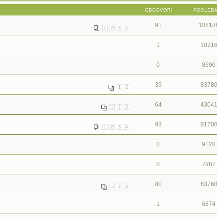
ODGOVORI
POGLED
91
10818
1
2
3
4
1
1021
0
8690
39
8378
1
2
64
4304
1
2
3
93
9170
1
2
3
4
0
9128
0
7987
80
6376
1
2
3
1
6874