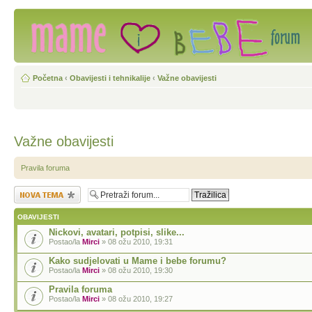
Početna
‹
Obavijesti i tehnikalije
‹
Važne obavijesti
Važne obavijesti
Pravila foruma
Započni novu temu
OBAVIJESTI
Nickovi, avatari, potpisi, slike...
Postao/la
Mirci
» 08 ožu 2010, 19:31
Kako sudjelovati u Mame i bebe forumu?
Postao/la
Mirci
» 08 ožu 2010, 19:30
Pravila foruma
Postao/la
Mirci
» 08 ožu 2010, 19:27