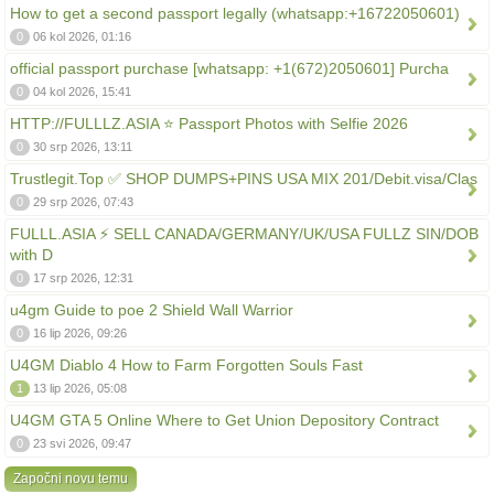
How to get a second passport legally (whatsapp:+16722050601)
0
06 kol 2026, 01:16
official passport purchase [whatsapp: +1(672)2050601] Purcha
0
04 kol 2026, 15:41
HTTP://FULLLZ.ASIA ⭐️ Passport Photos with Selfie 2026
0
30 srp 2026, 13:11
Trustlegit.Top ✅ SHOP DUMPS+PINS USA MIX 201/Debit.visa/Clas
0
29 srp 2026, 07:43
FULLL.ASIA ⚡ SELL CANADA/GERMANY/UK/USA FULLZ SIN/DOB
with D
0
17 srp 2026, 12:31
u4gm Guide to poe 2 Shield Wall Warrior
0
16 lip 2026, 09:26
U4GM Diablo 4 How to Farm Forgotten Souls Fast
1
13 lip 2026, 05:08
U4GM GTA 5 Online Where to Get Union Depository Contract
0
23 svi 2026, 09:47
Započni novu temu