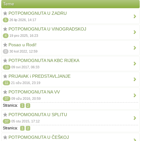
Teme
POTPOMOGNUTA U ZADRU
5
26 lip 2026, 14:17
POTPOMOGNUTA U VINOGRADSKOJ
4
19 pro 2025, 16:23
Posao u Rodi!
0
30 kol 2022, 12:59
POTPOMOGNUTA NA KBC RIJEKA
10
09 svi 2017, 06:33
PRIJAVAK i PREDSTAVLJANJE
11
21 ožu 2016, 23:19
POTPOMOGNUTA NA VV
37
09 ožu 2016, 20:59
Stranica:
1
2
POTPOMOGNUTA U SPLITU
37
05 stu 2015, 17:12
Stranica:
1
2
POTPOMOGNUTA U ČEŠKOJ