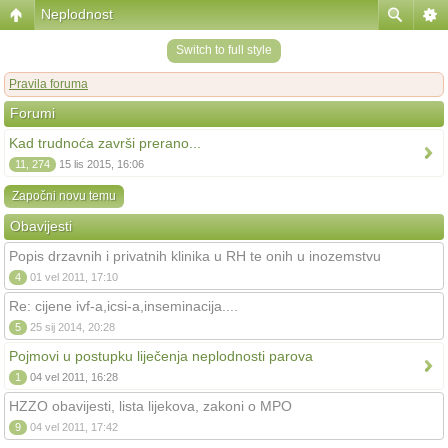
Neplodnost
Switch to full style
Pravila foruma
Forumi
Kad trudnoća završi prerano...
11, 274
15 lis 2015, 16:06
Započni novu temu
Obavijesti
Popis drzavnih i privatnih klinika u RH te onih u inozemstvu
4
01 vel 2011, 17:10
Re: cijene ivf-a,icsi-a,inseminacija....
5
25 sij 2014, 20:28
Pojmovi u postupku liječenja neplodnosti parova
1
04 vel 2011, 16:28
HZZO obavijesti, lista lijekova, zakoni o MPO
9
04 vel 2011, 17:42