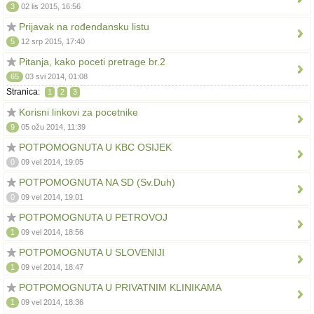
3
02 lis 2015, 16:56
Prijavak na rođendansku listu
5
12 srp 2015, 17:40
Pitanja, kako poceti pretrage br.2
65
03 svi 2014, 01:08
Stranica:
1
2
3
Korisni linkovi za pocetnike
9
05 ožu 2014, 11:39
POTPOMOGNUTA U KBC OSIJEK
0
09 vel 2014, 19:05
POTPOMOGNUTA NA SD (Sv.Duh)
0
09 vel 2014, 19:01
POTPOMOGNUTA U PETROVOJ
1
09 vel 2014, 18:56
POTPOMOGNUTA U SLOVENIJI
1
09 vel 2014, 18:47
POTPOMOGNUTA U PRIVATNIM KLINIKAMA
1
09 vel 2014, 18:36