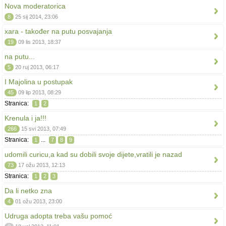
Nova moderatorica
8
25 sij 2014, 23:06
xara - također na putu posvajanja
19
09 lis 2013, 18:37
na putu...
5
20 ruj 2013, 06:17
I Majolina u postupak
45
09 lip 2013, 08:29
Stranica:
1
2
Krenula i ja!!!
266
15 svi 2013, 07:49
Stranica:
...
1
7
8
9
udomili curicu,a kad su dobili svoje dijete,vratili je nazad
73
17 ožu 2013, 12:13
Stranica:
1
2
3
Da li netko zna
4
01 ožu 2013, 23:00
Udruga adopta treba vašu pomoć