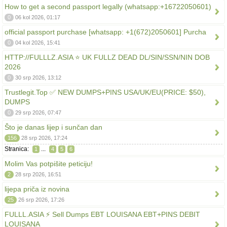
How to get a second passport legally (whatsapp:+16722050601)
0
06 kol 2026, 01:17
official passport purchase [whatsapp: +1(672)2050601] Purcha
0
04 kol 2026, 15:41
HTTP://FULLLZ.ASIA ⭐️ UK FULLZ DEAD DL/SIN/SSN/NIN DOB
2026
0
30 srp 2026, 13:12
Trustlegit.Top ✅ NEW DUMPS+PINS USA/UK/EU(PRICE: $50),
DUMPS
0
29 srp 2026, 07:47
Što je danas lijep i sunčan dan
156
28 srp 2026, 17:24
Stranica:
...
1
4
5
6
Molim Vas potpišite peticiju!
2
28 srp 2026, 16:51
lijepa priča iz novina
25
26 srp 2026, 17:26
FULLL.ASIA ⚡ Sell Dumps EBT LOUISANA EBT+PINS DEBIT
LOUISANA