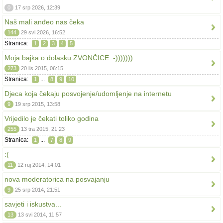
0
17 srp 2026, 12:39
Naš mali anđeo nas čeka
144
29 svi 2026, 16:52
Stranica:
1
2
3
4
5
Moja bajka o dolasku ZVONČICE :-)))))))
273
20 lis 2015, 06:15
Stranica:
...
1
8
9
10
Djeca koja čekaju posvojenje/udomljenje na internetu
9
19 srp 2015, 13:58
Vrijedilo je čekati toliko godina
255
13 tra 2015, 21:23
Stranica:
...
1
7
8
9
:(
11
12 ruj 2014, 14:01
nova moderatorica na posvajanju
9
25 srp 2014, 21:51
savjeti i iskustva...
13
13 svi 2014, 11:57