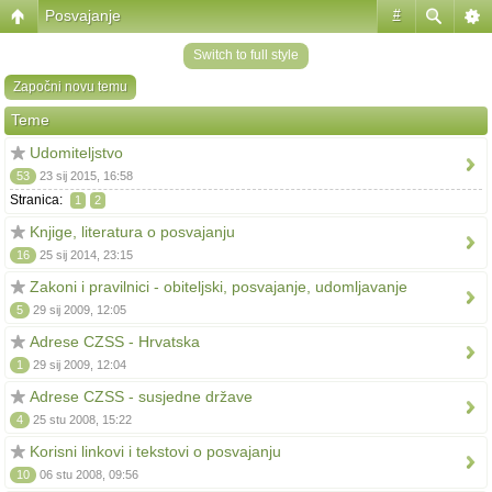
Posvajanje
#
Switch to full style
Započni novu temu
Teme
Udomiteljstvo
53
23 sij 2015, 16:58
Stranica:
1
2
Knjige, literatura o posvajanju
16
25 sij 2014, 23:15
Zakoni i pravilnici - obiteljski, posvajanje, udomljavanje
5
29 sij 2009, 12:05
Adrese CZSS - Hrvatska
1
29 sij 2009, 12:04
Adrese CZSS - susjedne države
4
25 stu 2008, 15:22
Korisni linkovi i tekstovi o posvajanju
10
06 stu 2008, 09:56