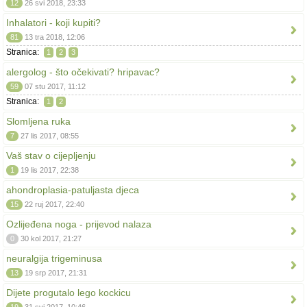
12
26 svi 2018, 23:33
Inhalatori - koji kupiti?
81
13 tra 2018, 12:06
Stranica:
1
2
3
alergolog - što očekivati? hripavac?
59
07 stu 2017, 11:12
Stranica:
1
2
Slomljena ruka
7
27 lis 2017, 08:55
Vaš stav o cijepljenju
1
19 lis 2017, 22:38
ahondroplasia-patuljasta djeca
15
22 ruj 2017, 22:40
Ozlijeđena noga - prijevod nalaza
0
30 kol 2017, 21:27
neuralgija trigeminusa
13
19 srp 2017, 21:31
Dijete progutalo lego kockicu