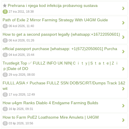
Prehrana i njega kod infekcija probavnog sustava
8
27 tra 2011, 18:38
Path of Exile 2 Mirror Farming Strategy With U4GM Guide
0
06 kol 2026, 11:40
How to get a second passport legally (whatsapp:+16722050601)
0
06 kol 2026, 01:26
official passport purchase [whatsapp: +1(672)2050601] Purcha
0
04 kol 2026, 15:44
Trustlegit.Top ✅ FULLZ INFO UK NIN|Ｃｉｔｙ|Ｓｔａｔｅ|Ｚｉ
ｐ|Date of DO
0
29 srp 2026, 08:00
FULLL.ASIA ⚡ Puchase FULLZ SSN DOB/SC/RT/Dumps Track 1&2
wit
0
17 srp 2026, 12:49
How u4gm Ranks Diablo 4 Endgame Farming Builds
0
16 lip 2026, 09:31
How to Farm PoE2 Loathsome Mire Amulets | U4GM
0
03 lip 2026, 10:56