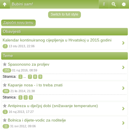
Bubini sam!
#
Switch to full style
Započni novu temu
Obavijesti
Kalendar kontinuiranog cijepljenja u Hrvatskoj u 2015.godini
7
13 stu 2013, 22:06
Teme
Spasonosno za proljev
255
01 ruj 2016, 08:59
Stranica:
...
1
7
8
9
Kapanje nosa - i to treba znati
89
21 lis 2014, 21:38
Stranica:
1
2
3
Antipireza u dječjoj dobi (snižavanje temperature)
1
16 ruj 2013, 17:27
Bolnica i dijete-vodic za roditelje
11
31 svi 2012, 09:06