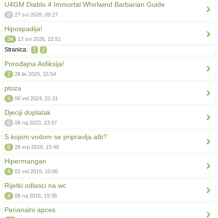
U4GM Diablo 4 Immortal Whirlwind Barbarian Guide
0
27 svi 2026, 09:27
Hipospadija!
34
13 svi 2026, 22:51
Stranica:
1
2
Porođajna Asfiksija!
7
28 lis 2025, 15:54
ptoza
4
06 vel 2024, 21:31
Djeciji doplatak
0
08 ruj 2023, 23:37
S kojom vodom se pripravlja atb?
5
28 srp 2019, 15:48
Hipermangan
4
03 vel 2019, 10:06
Rijetki odlasci na wc
4
08 ruj 2018, 19:38
Perianalni apces