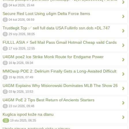
0
04 kol 2026, 15:44
Secure Red Loot Using u4gm Delta Force Items
0
04 kol 2026, 08:59
Trustlegit.Top ✅ sell full data USA Fullinfo ssn.dob.+DL.747
0
29 srp 2026, 08:05
FULLL.ASIA ⚡ Sell Mail Pass Gmail Hotmail Cheap vaild Cards
0
17 srp 2026, 12:55
U4GM poe2 Ice Strike Monk Route for Endgame Power
0
16 lip 2026, 09:34
MMOexp POE 2: Delirium Finally Gets a Long-Awaited Difficult
0
15 lip 2026, 07:49
U4GM Explains Why Misiorowski Dominates MLB The Show 26
0
03 lip 2026, 10:53
U4GM PoE 2 Tips Best Return of Ancients Starters
0
23 svi 2026, 09:48
Kuglica ispod kože na dlanu
11
19 stu 2025, 06:35
Upala sinusa-nastavak cista u sinusu