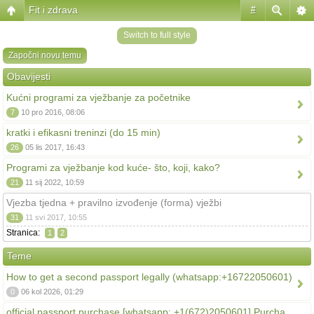
Fit i zdrava
#
Switch to full style
Započni novu temu
Obavijesti
Kućni programi za vježbanje za početnike
7
10 pro 2016, 08:06
kratki i efikasni treninzi (do 15 min)
26
05 lis 2017, 16:43
Programi za vježbanje kod kuće- što, koji, kako?
21
11 sij 2022, 10:59
Vjezba tjedna + pravilno izvođenje (forma) vježbi
31
11 svi 2017, 10:55
Stranica:
1
2
Teme
How to get a second passport legally (whatsapp:+16722050601)
0
06 kol 2026, 01:29
official passport purchase [whatsapp: +1(672)2050601] Purcha