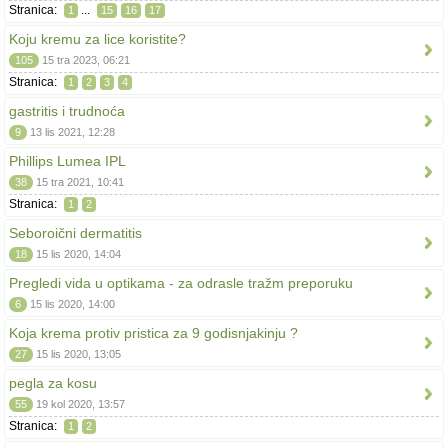
Stranica:
...
1
15
16
17
Koju kremu za lice koristite?
105
15 tra 2023, 06:21
Stranica:
1
2
3
4
gastritis i trudnoća
9
13 lis 2021, 12:28
Phillips Lumea IPL
38
15 tra 2021, 10:41
Stranica:
1
2
Seboroični dermatitis
18
15 lis 2020, 14:04
Pregledi vida u optikama - za odrasle tražm preporuku
6
15 lis 2020, 14:00
Koja krema protiv pristica za 9 godisnjakinju ?
27
15 lis 2020, 13:05
pegla za kosu
55
19 kol 2020, 13:57
Stranica:
1
2