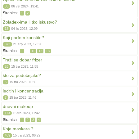
35
06 vel 2024, 19:41
Stranica:
1
2
Zoladex-ima li tko iskustvo?
13
04 lis 2023, 12:09
Koji parfem koristite?
373
21 srp 2023, 17:37
Stranica:
...
1
11
12
13
Traži se dobar frizer
26
15 tra 2023, 11:55
što za podočnjake?
5
15 tra 2023, 11:50
lecitin i koncentracija
7
15 tra 2023, 11:46
dnevni makeup
113
15 tra 2023, 11:42
Stranica:
1
2
3
4
Koja maskara ?
489
15 tra 2023, 06:29