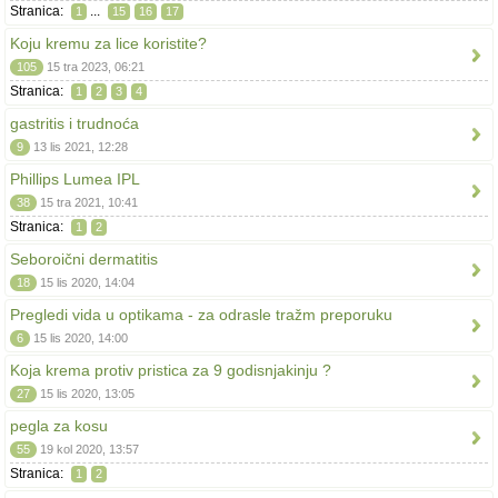
Stranica:
...
1
15
16
17
Koju kremu za lice koristite?
105
15 tra 2023, 06:21
Stranica:
1
2
3
4
gastritis i trudnoća
9
13 lis 2021, 12:28
Phillips Lumea IPL
38
15 tra 2021, 10:41
Stranica:
1
2
Seboroični dermatitis
18
15 lis 2020, 14:04
Pregledi vida u optikama - za odrasle tražm preporuku
6
15 lis 2020, 14:00
Koja krema protiv pristica za 9 godisnjakinju ?
27
15 lis 2020, 13:05
pegla za kosu
55
19 kol 2020, 13:57
Stranica:
1
2