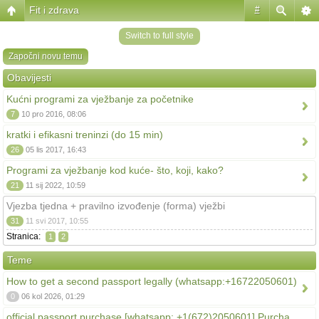
Fit i zdrava
#
Switch to full style
Započni novu temu
Obavijesti
Kućni programi za vježbanje za početnike
7
10 pro 2016, 08:06
kratki i efikasni treninzi (do 15 min)
26
05 lis 2017, 16:43
Programi za vježbanje kod kuće- što, koji, kako?
21
11 sij 2022, 10:59
Vjezba tjedna + pravilno izvođenje (forma) vježbi
31
11 svi 2017, 10:55
Stranica:
1
2
Teme
How to get a second passport legally (whatsapp:+16722050601)
0
06 kol 2026, 01:29
official passport purchase [whatsapp: +1(672)2050601] Purcha