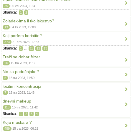
35
06 vel 2024, 19:41
Stranica:
1
2
Zoladex-ima li tko iskustvo?
13
04 lis 2023, 12:09
Koji parfem koristite?
373
21 srp 2023, 17:37
Stranica:
...
1
11
12
13
Traži se dobar frizer
26
15 tra 2023, 11:55
što za podočnjake?
5
15 tra 2023, 11:50
lecitin i koncentracija
7
15 tra 2023, 11:46
dnevni makeup
113
15 tra 2023, 11:42
Stranica:
1
2
3
4
Koja maskara ?
489
15 tra 2023, 06:29