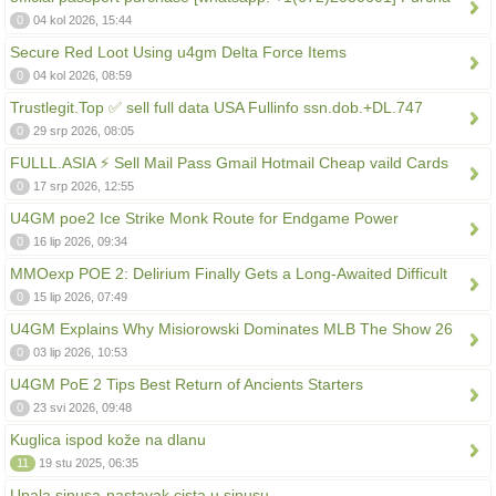
0
04 kol 2026, 15:44
Secure Red Loot Using u4gm Delta Force Items
0
04 kol 2026, 08:59
Trustlegit.Top ✅ sell full data USA Fullinfo ssn.dob.+DL.747
0
29 srp 2026, 08:05
FULLL.ASIA ⚡ Sell Mail Pass Gmail Hotmail Cheap vaild Cards
0
17 srp 2026, 12:55
U4GM poe2 Ice Strike Monk Route for Endgame Power
0
16 lip 2026, 09:34
MMOexp POE 2: Delirium Finally Gets a Long-Awaited Difficult
0
15 lip 2026, 07:49
U4GM Explains Why Misiorowski Dominates MLB The Show 26
0
03 lip 2026, 10:53
U4GM PoE 2 Tips Best Return of Ancients Starters
0
23 svi 2026, 09:48
Kuglica ispod kože na dlanu
11
19 stu 2025, 06:35
Upala sinusa-nastavak cista u sinusu