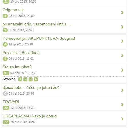
21
10 pro 2013, 20:53
Origano ulje
8
02 pro 2013, 00:09
postnazalni drip, vazomotorni rinitis ...
9
06 ruj 2013, 20:49
Homeopatija i AKUPUNKTURA-Beograd
4
16 lip 2013, 23:18
Pulsatilla i Belladona
9
06 svi 2013, 11:01
Što za imunitet?
97
03 ožu 2013, 19:41
Stranica:
1
2
3
4
djeca/bebe - čišćenje jetre i žuči
0
03 vel 2013, 23:18
TRAVARI
20
12 sij 2013, 17:31
UREAPLASMA i kako je dotuci
22
28 pro 2012, 10:49