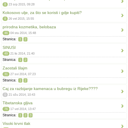
8
23 srp 2015, 09:28
Kokosovo ulje, za što se koristi i gdje kupiti?
8
26 vel 2015, 15:55
prirodna kozmetika, belobaza
46
04 stu 2014, 15:48
Stranica:
1
2
SINUSI
49
21 lis 2014, 21:40
Stranica:
1
2
Zaostali šlajm
31
27 svi 2014, 07:23
Stranica:
1
2
Caj za razbijanje kamenaca u bubregu iz Rijeke????
0
21 ožu 2014, 10:43
Tibetanska gljiva
76
17 vel 2014, 13:47
Stranica:
1
2
3
Visoki krvni tlak