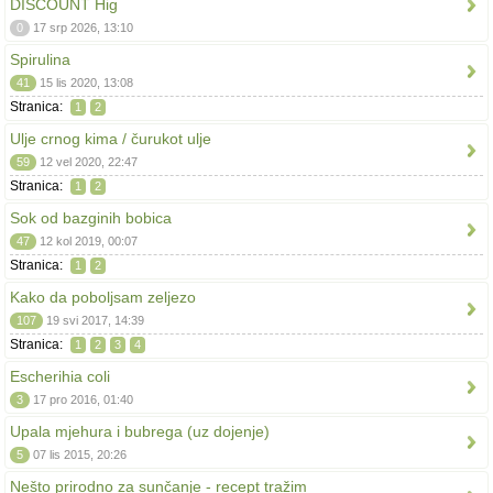
DISCOUNT Hig
0
17 srp 2026, 13:10
Spirulina
41
15 lis 2020, 13:08
Stranica:
1
2
Ulje crnog kima / čurukot ulje
59
12 vel 2020, 22:47
Stranica:
1
2
Sok od bazginih bobica
47
12 kol 2019, 00:07
Stranica:
1
2
Kako da poboljsam zeljezo
107
19 svi 2017, 14:39
Stranica:
1
2
3
4
Escherihia coli
3
17 pro 2016, 01:40
Upala mjehura i bubrega (uz dojenje)
5
07 lis 2015, 20:26
Nešto prirodno za sunčanje - recept tražim