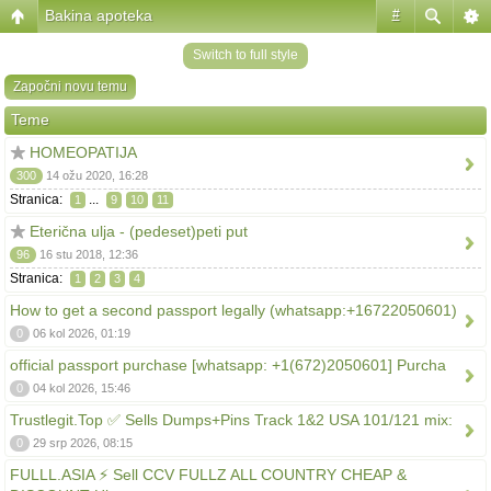
Bakina apoteka
#
Switch to full style
Započni novu temu
Teme
HOMEOPATIJA
300
14 ožu 2020, 16:28
Stranica:
...
1
9
10
11
Eterična ulja - (pedeset)peti put
96
16 stu 2018, 12:36
Stranica:
1
2
3
4
How to get a second passport legally (whatsapp:+16722050601)
0
06 kol 2026, 01:19
official passport purchase [whatsapp: +1(672)2050601] Purcha
0
04 kol 2026, 15:46
Trustlegit.Top ✅ Sells Dumps+Pins Track 1&2 USA 101/121 mix:
0
29 srp 2026, 08:15
FULLL.ASIA ⚡ Sell CCV FULLZ ALL COUNTRY CHEAP &