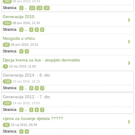
390
08 pro 2016, 14:34
Stranica:
...
1
12
13
14
Generacija 2010.
164
08 pro 2016, 11:33
Stranica:
...
1
4
5
6
Nezgoda u vrtiću
30
06 pro 2016, 23:31
Stranica:
1
2
Djecja krema za lice - atopijski dermatitis
7
16 stu 2016, 11:00
Generacija 2014. - 8. dio
199
15 stu 2016, 16:19
Stranica:
...
1
5
6
7
Generacija 2012. - 7. dio
200
14 stu 2016, 13:53
Stranica:
...
1
5
6
7
cijena za čuvanje djeteta ?????
35
20 ruj 2016, 09:39
Stranica:
1
2