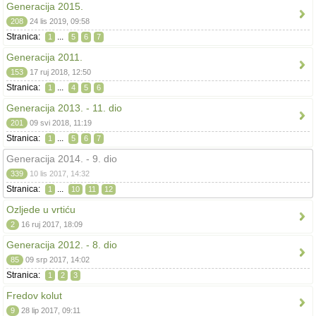
Generacija 2015.
208
24 lis 2019, 09:58
Stranica:
...
1
5
6
7
Generacija 2011.
153
17 ruj 2018, 12:50
Stranica:
...
1
4
5
6
Generacija 2013. - 11. dio
201
09 svi 2018, 11:19
Stranica:
...
1
5
6
7
Generacija 2014. - 9. dio
339
10 lis 2017, 14:32
Stranica:
...
1
10
11
12
Ozljede u vrtiću
2
16 ruj 2017, 18:09
Generacija 2012. - 8. dio
85
09 srp 2017, 14:02
Stranica:
1
2
3
Fredov kolut
9
28 lip 2017, 09:11