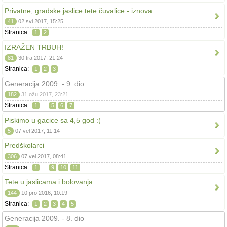
Privatne, gradske jaslice tete čuvalice - iznova
41
02 svi 2017, 15:25
Stranica:
1
2
IZRAŽEN TRBUH!
81
30 tra 2017, 21:24
Stranica:
1
2
3
Generacija 2009. - 9. dio
182
31 ožu 2017, 23:21
Stranica:
...
1
5
6
7
Piskimo u gacice sa 4,5 god :(
5
07 vel 2017, 11:14
Predškolarci
306
07 vel 2017, 08:41
Stranica:
...
1
9
10
11
Tete u jaslicama i bolovanja
144
10 pro 2016, 10:19
Stranica:
1
2
3
4
5
Generacija 2009. - 8. dio