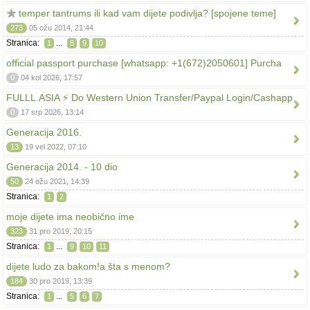
temper tantrums ili kad vam dijete podivlja? [spojene teme]
273
05 ožu 2014, 21:44
Stranica:
...
1
8
9
10
official passport purchase [whatsapp: +1(672)2050601] Purcha
0
04 kol 2026, 17:57
FULLL.ASIA ⚡ Do Western Union Transfer/Paypal Login/Cashapp
0
17 srp 2026, 13:14
Generacija 2016.
13
19 vel 2022, 07:10
Generacija 2014. - 10 dio
50
24 ožu 2021, 14:39
Stranica:
1
2
moje dijete ima neobično ime
323
31 pro 2019, 20:15
Stranica:
...
1
9
10
11
dijete ludo za bakom!a šta s menom?
184
30 pro 2019, 13:39
Stranica:
...
1
5
6
7