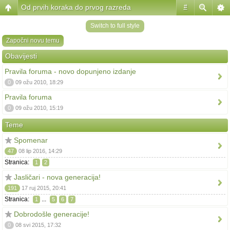
Od prvih koraka do prvog razreda
#
Switch to full style
Započni novu temu
Obavijesti
Pravila foruma - novo dopunjeno izdanje
0
09 ožu 2010, 18:29
Pravila foruma
0
09 ožu 2010, 15:19
Teme
Spomenar
47
08 lip 2016, 14:29
Stranica:
1
2
Jasličari - nova generacija!
191
17 ruj 2015, 20:41
Stranica:
...
1
5
6
7
Dobrodošle generacije!
0
08 svi 2015, 17:32