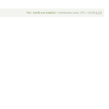
Tim
•
Izbriši sve kolačiće
• Vremenska zona: UTC + 01:00 [
LJV
]