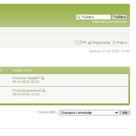
Napredno pretraživanje
ČPP
Registracija
Prijava
Sada je: 07 kol 2026, 14:45.
I
ZADNJI POST
Postao/la
TanjaMT
06 tra 2018, 08:32
Postao/la
jeannevol
06 kol 2026, 01:10
Forum(o)Bir: