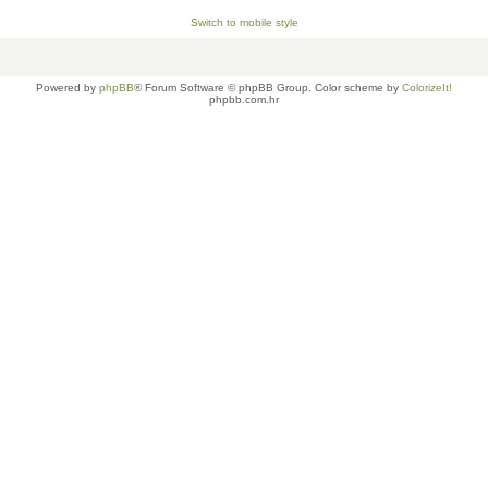
Switch to mobile style
Powered by
phpBB
® Forum Software © phpBB Group. Color scheme by
ColorizeIt!
phpbb.com.hr