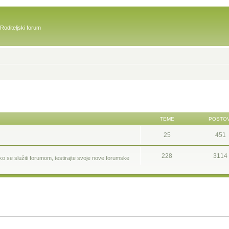
Roditeljski forum
TEME
POSTOV
25
451
228
3114
ako se služiti forumom, testirajte svoje nove forumske