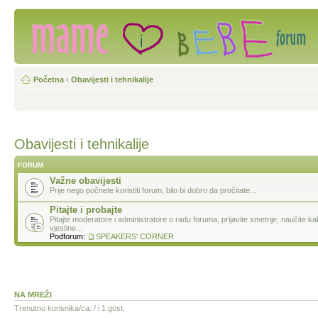
Početna
‹
Obavijesti i tehnikalije
Obavijesti i tehnikalije
FORUM
Važne obavijesti
Prije nego počnete koristiti forum, bilo bi dobro da pročitate...
Pitajte i probajte
Pitajte moderatore i administratore o radu foruma, prijavite smetnje, naučite k
vjestine...
Podforum:
SPEAKERS' CORNER
NA MREŽI
Trenutno korisnika/ca: / i 1 gost.