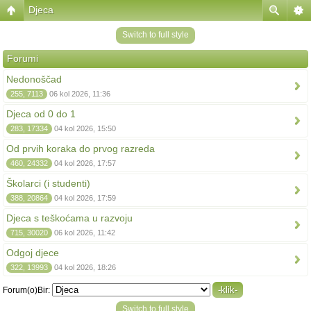
Djeca
Switch to full style
Forumi
Nedonoščad
255, 7113
06 kol 2026, 11:36
Djeca od 0 do 1
283, 17334
04 kol 2026, 15:50
Od prvih koraka do prvog razreda
460, 24332
04 kol 2026, 17:57
Školarci (i studenti)
388, 20864
04 kol 2026, 17:59
Djeca s teškoćama u razvoju
715, 30020
06 kol 2026, 11:42
Odgoj djece
322, 13993
04 kol 2026, 18:26
Forum(o)Bir:
Switch to full style