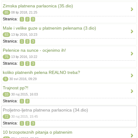
Zimska platnena parlaonica (35.dio)
85
08 lip 2018, 21:25
Stranica:
1
2
3
Male i velike guze u platnenim pelenama (3.dio)
83
13 lip 2016, 10:23
Stranica:
1
2
3
Pelenice na sunce - ocjenimo ih!
75
13 lip 2016, 10:22
Stranica:
1
2
3
koliko platnenih pelena REALNO treba?
9
30 svi 2016, 09:29
Trajnost pp?!
33
30 ruj 2015, 16:03
Stranica:
1
2
Proljetno-ljetna platnena parlaonica (34.dio)
72
30 ruj 2015, 15:45
Stranica:
1
2
3
10 brzopoteznih pitanja o platnenim