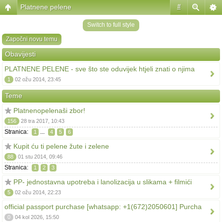
Platnene pelene
#
Switch to full style
Započni novu temu
Obavijesti
PLATNENE PELENE - sve što ste oduvijek htjeli znati o njima
1
02 ožu 2014, 23:45
Teme
Platnenopelenaši zbor!
156
28 tra 2017, 10:43
Stranica:
...
1
4
5
6
Kupit ću ti pelene žute i zelene
88
01 stu 2014, 09:46
Stranica:
1
2
3
PP- jednostavna upotreba i lanolizacija u slikama + filmići
5
02 ožu 2014, 22:23
official passport purchase [whatsapp: +1(672)2050601] Purcha
0
04 kol 2026, 15:50