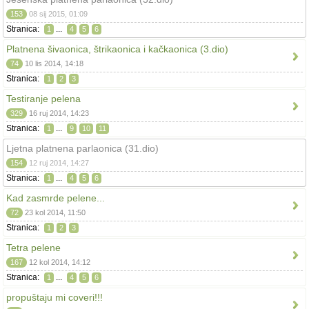
153
08 sij 2015, 01:09
Stranica:
...
1
4
5
6
Platnena šivaonica, štrikaonica i kačkaonica (3.dio)
74
10 lis 2014, 14:18
Stranica:
1
2
3
Testiranje pelena
329
16 ruj 2014, 14:23
Stranica:
...
1
9
10
11
Ljetna platnena parlaonica (31.dio)
154
12 ruj 2014, 14:27
Stranica:
...
1
4
5
6
Kad zasmrde pelene...
72
23 kol 2014, 11:50
Stranica:
1
2
3
Tetra pelene
167
12 kol 2014, 14:12
Stranica:
...
1
4
5
6
propuštaju mi coveri!!!