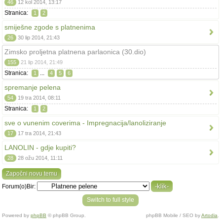
46
12 kol 2014, 13:17
Stranica:
1
2
smiješne zgode s platnenima
26
30 lip 2014, 21:43
Zimsko proljetna platnena parlaonica (30.dio)
155
21 lip 2014, 21:49
Stranica:
...
1
4
5
6
spremanje pelena
54
19 tra 2014, 08:11
Stranica:
1
2
sve o vunenim coverima - Impregnacija/lanoliziranje
17
17 tra 2014, 21:43
LANOLIN - gdje kupiti?
28
28 ožu 2014, 11:11
Započni novu temu
Forum(o)Bir:
Switch to full style
Powered by
phpBB
© phpBB Group.
phpBB Mobile / SEO by
Artodia
.