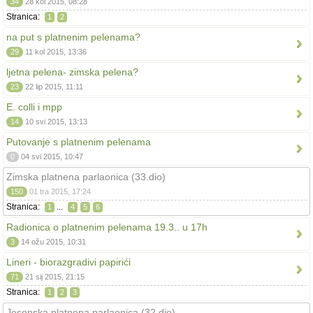
34
28 kol 2015, 08:28
Stranica:
1
2
na put s platnenim pelenama?
29
11 kol 2015, 13:36
ljetna pelena- zimska pelena?
23
22 lip 2015, 11:11
E. colli i mpp
14
10 svi 2015, 13:13
Putovanje s platnenim pelenama
0
04 svi 2015, 10:47
Zimska platnena parlaonica (33.dio)
150
01 tra 2015, 17:24
Stranica:
...
1
4
5
6
Radionica o platnenim pelenama 19.3.. u 17h
3
14 ožu 2015, 10:31
Lineri - biorazgradivi papirići
71
21 sij 2015, 21:15
Stranica:
1
2
3
Jesenska platnena parlaonica (32.dio)