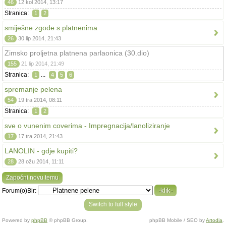
46
12 kol 2014, 13:17
Stranica:
1
2
smiješne zgode s platnenima
26
30 lip 2014, 21:43
Zimsko proljetna platnena parlaonica (30.dio)
155
21 lip 2014, 21:49
Stranica:
...
1
4
5
6
spremanje pelena
54
19 tra 2014, 08:11
Stranica:
1
2
sve o vunenim coverima - Impregnacija/lanoliziranje
17
17 tra 2014, 21:43
LANOLIN - gdje kupiti?
28
28 ožu 2014, 11:11
Započni novu temu
Forum(o)Bir:
Switch to full style
Powered by
phpBB
© phpBB Group.
phpBB Mobile / SEO by
Artodia
.