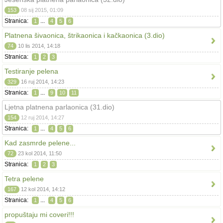
153
08 sij 2015, 01:09
Stranica:
...
1
4
5
6
Platnena šivaonica, štrikaonica i kačkaonica (3.dio)
74
10 lis 2014, 14:18
Stranica:
1
2
3
Testiranje pelena
329
16 ruj 2014, 14:23
Stranica:
...
1
9
10
11
Ljetna platnena parlaonica (31.dio)
154
12 ruj 2014, 14:27
Stranica:
...
1
4
5
6
Kad zasmrde pelene...
72
23 kol 2014, 11:50
Stranica:
1
2
3
Tetra pelene
167
12 kol 2014, 14:12
Stranica:
...
1
4
5
6
propuštaju mi coveri!!!