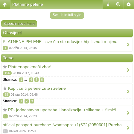
Platnene pelene
#
Switch to full style
Započni novu temu
Obavijesti
PLATNENE PELENE - sve što ste oduvijek htjeli znati o njima
1
02 ožu 2014, 23:45
Teme
Platnenopelenaši zbor!
156
28 tra 2017, 10:43
Stranica:
...
1
4
5
6
Kupit ću ti pelene žute i zelene
88
01 stu 2014, 09:46
Stranica:
1
2
3
PP- jednostavna upotreba i lanolizacija u slikama + filmići
5
02 ožu 2014, 22:23
official passport purchase [whatsapp: +1(672)2050601] Purcha
0
04 kol 2026, 15:50