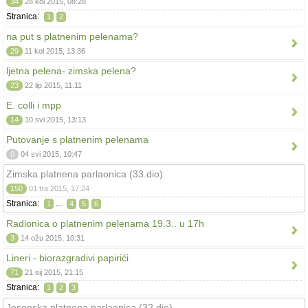
34
28 kol 2015, 08:28
Stranica:
1
2
na put s platnenim pelenama?
29
11 kol 2015, 13:36
ljetna pelena- zimska pelena?
23
22 lip 2015, 11:11
E. colli i mpp
14
10 svi 2015, 13:13
Putovanje s platnenim pelenama
0
04 svi 2015, 10:47
Zimska platnena parlaonica (33.dio)
150
01 tra 2015, 17:24
Stranica:
...
1
4
5
6
Radionica o platnenim pelenama 19.3.. u 17h
3
14 ožu 2015, 10:31
Lineri - biorazgradivi papirići
71
21 sij 2015, 21:15
Stranica:
1
2
3
Jesenska platnena parlaonica (32.dio)