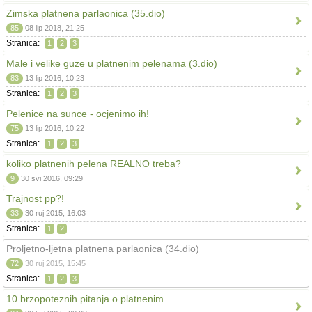
Zimska platnena parlaonica (35.dio)
85
08 lip 2018, 21:25
Stranica:
1
2
3
Male i velike guze u platnenim pelenama (3.dio)
83
13 lip 2016, 10:23
Stranica:
1
2
3
Pelenice na sunce - ocjenimo ih!
75
13 lip 2016, 10:22
Stranica:
1
2
3
koliko platnenih pelena REALNO treba?
9
30 svi 2016, 09:29
Trajnost pp?!
33
30 ruj 2015, 16:03
Stranica:
1
2
Proljetno-ljetna platnena parlaonica (34.dio)
72
30 ruj 2015, 15:45
Stranica:
1
2
3
10 brzopoteznih pitanja o platnenim