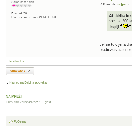
Samo sam naišla
Postao/la
mojper
» 1
Postovi:
76
titirlica je
Pridružen/a:
28 ožu 2014, 00:58
boca sa 200 ta
skuplji
Jel se to cijena dra
predrezervaciju jer
Prethodna
Odgovori
Natrag na Bakina apoteka
NA MREŽI
Trenutno korisnika/ca: / i 1 gost.
Početna