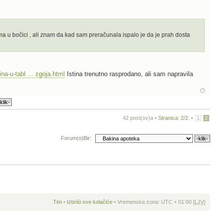
a u bočici , ali znam da kad sam preračunala ispalo je da je prah dosta
na-u-tabl ... zgoja.html
Istina trenutno rasprodano, ali sam napravila
42 post(ov)a •
Stranica:
2
/
2
.
•
1
2
Forum(o)Bir:
Tim
•
Izbriši sve kolačiće
• Vremenska zona: UTC + 01:00 [
LJV
]