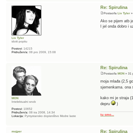
Re: Spirulina
Postao/la
Liv Tyler
»
Ako se pijem atb j
I jel onda dobro i 
Liv Tyler
idoiti popitu
Postovi:
14215
Pridružen/a:
08 pro 2009, 15:08
Re: Spirulina
Postao/la
MON
» 31 
moja mlađa (2,5 god
sjemenkama. ona s
kako mi je straja (
MON
Intelektualni snob
depru
)
Postovi:
10652
Pridružen/a:
08 tra 2008, 14:34
tu smo...
Lokacija:
Pymystansko dopisništvo Modre laste
Re: Spirulina
mojper