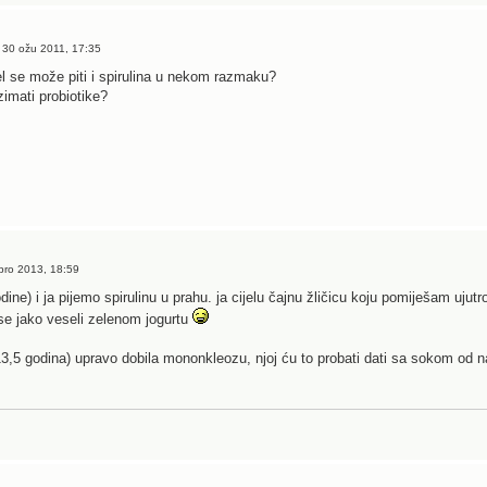
 30 ožu 2011, 17:35
el se može piti i spirulina u nekom razmaku?
uzimati probiotike?
pro 2013, 18:59
ine) i ja pijemo spirulinu u prahu. ja cijelu čajnu žličicu koju pomiješam ujutr
e jako veseli zelenom jogurtu
13,5 godina) upravo dobila mononkleozu, njoj ću to probati dati sa sokom od naranč