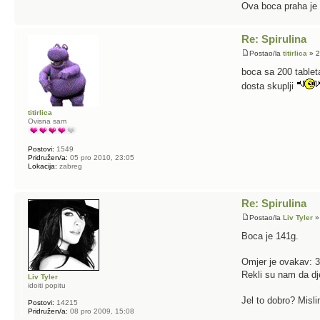
Ova boca praha je 
Re: Spirulina
Postao/la
titirlica
» 2
boca sa 200 tablet
dosta skuplji
titirlica
Ovisna sam
Postovi:
1549
Pridružen/a:
05 pro 2010, 23:05
Lokacija:
zabreg
Re: Spirulina
Postao/la
Liv Tyler
»
Boca je 141g.
Omjer je ovakav: 3
Rekli su nam da dje
Liv Tyler
idoiti popitu
Jel to dobro? Misli
Postovi:
14215
Pridružen/a:
08 pro 2009, 15:08