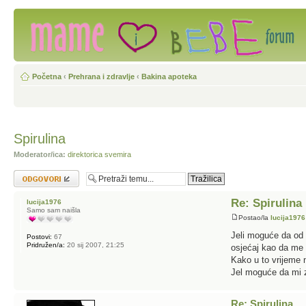
Početna
‹
Prehrana i zdravlje
‹
Bakina apoteka
Spirulina
Moderator/ica:
direktorica svemira
Odgovori
Re: Spirulina
lucija1976
Samo sam naišla
Postao/la
lucija1976
Jeli moguće da od 
Postovi:
67
Pridružen/a:
20 sij 2007, 21:25
osjećaj kao da me n
Kako u to vrijeme 
Jel moguće da mi z
Re: Spirulina