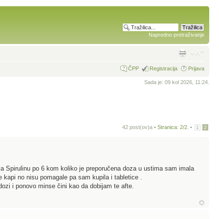
Napredno pretraživanje
ČPP
Registracija
Prijava
Sada je: 09 kol 2026, 11:24.
42 post(ov)a •
Stranica:
2
/
2
.
•
1
2
la Spirulinu po 6 kom koliko je preporučena doza u ustima sam imala
e kapi no nisu pomagale pa sam kupila i tabletice .
ozi i ponovo minse čini kao da dobijam te afte.