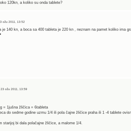
oko 120kn, a koliko su onda tablete?
3 ožu 2011, 13:52
a je 140 kn, a boca sa 400 tableta je 220 kn , neznam na pamet koliko ima gr
 23 ožu 2011, 13:59
g = 1jušna žličica = 6tableta
ca do sedme godine uzmu 1/4 ili pola čajne žličice praha ili 1 -4 tablete ovis
m starijoj bi dala polačajne žličice, a malome 1/4.