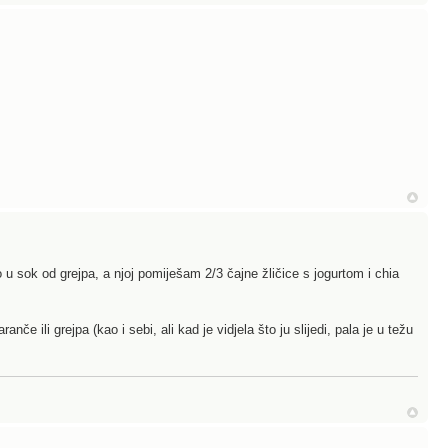
o u sok od grejpa, a njoj pomiješam 2/3 čajne žličice s jogurtom i chia
e ili grejpa (kao i sebi, ali kad je vidjela što ju slijedi, pala je u težu