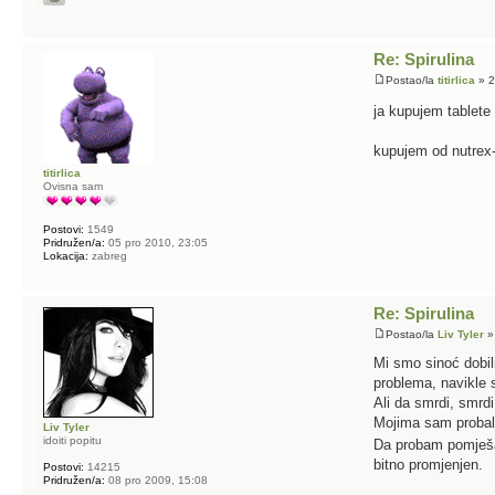
Re: Spirulina
Postao/la
titirlica
» 2
ja kupujem tablete
kupujem od nutrex
titirlica
Ovisna sam
Postovi:
1549
Pridružen/a:
05 pro 2010, 23:05
Lokacija:
zabreg
Re: Spirulina
Postao/la
Liv Tyler
»
Mi smo sinoć dobili
problema, navikle 
Ali da smrdi, smrdi
Mojima sam probala 
Liv Tyler
idoiti popitu
Da probam pomješati
bitno promjenjen.
Postovi:
14215
Pridružen/a:
08 pro 2009, 15:08