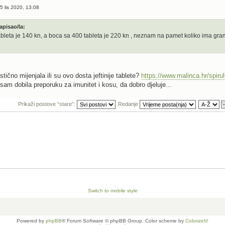
5 lis 2020, 13:08
 napisao/la:
bleta je 140 kn, a boca sa 400 tableta je 220 kn , neznam na pamet koliko ima gram
stično mijenjala ili su ovo dosta jeftinije tablete?
https://www.malinca.hr/spiruli
 sam dobila preporuku za imunitet i kosu, da dobro djeluje...
Prikaži postove “stare”:
Redanje
Switch to mobile style
Powered by
phpBB
® Forum Software © phpBB Group. Color scheme by
ColorizeIt!