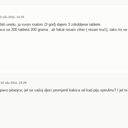
3 ožu 2011, 14:15
 biti uredu, ja svom malom (3 god) dajem 3 zdrobljene tablete.
ca sa 200 tableta 200 grama , ali fakat nisam ziher ( nisam kući), tako mi se 
 24 ožu 2011, 15:29
avo pitanjce; jel se vašoj djeci promjenil kakica od kad piju spirulinu? I jel t