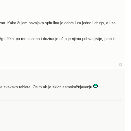
rvan. Kako čujem havajska spirulina je dobra i za jedno i drugo, a i za
 20mj pa me zanima i doziranje i što je njima prihvatljivije, prah ili
ije svakako tablete. Osim ak je sklon samokažnjavanju