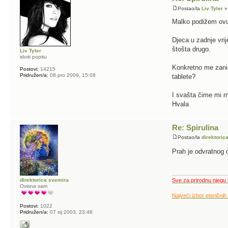
Postao/la
Liv Tyler
»
Malko podižem ovu
Djeca u zadnje vrij
štošta drugo.
Liv Tyler
idoiti popitu
Konkretno me zanima
Postovi:
14215
Pridružen/a:
08 pro 2009, 15:08
tablete?
I svašta čime mi 
Hvala
Re: Spirulina
Postao/la
direktoric
Prah je odvratnog o
direktorica svemira
Sve za prirodnu njegu 
Ovisna sam
Najveći izbor eteričnih
Postovi:
1022
Pridružen/a:
07 sij 2003, 23:48