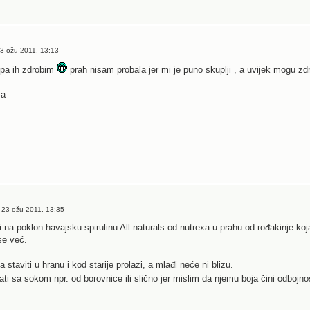
3 ožu 2011, 13:13
 pa ih zdrobim
prah nisam probala jer mi je puno skuplji , a uvijek mogu zdr
-a
 23 ožu 2011, 13:35
 na poklon havajsku spirulinu All naturals od nutrexa u prahu od rođakinje koj
se već.
.
staviti u hranu i kod starije prolazi, a mlađi neće ni blizu.
 sa sokom npr. od borovnice ili slično jer mislim da njemu boja čini odbojnost