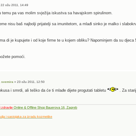
 22 ožu 2011, 14:49
 temu pa vas molim svježija iskustva sa havajskom spirulinom.
eme nisu baš najbolji prijatelji sa imunitetom, a mlađi sinko je malko i slabok
 di je kupujete i od koje firme te u kojem obliku? Napominjem da su djeca 5g i
možete pomoći.
a svemira
» 23 ožu 2011, 12:50
kusa i smrdi, ali teško da će ti mlađe dijete progutati tabletu
. Za star
i zdravlje
Online & Offline Shop Bauerova 16, Zagreb
 ulja i sastojaka za izradu kozmetike