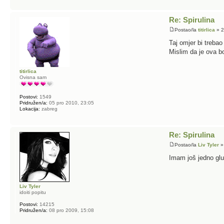
Re: Spirulina
Postao/la
titirlica
» 2
Taj omjer bi trebao
Mislim da je ova bo
titirlica
Ovisna sam
Postovi:
1549
Pridružen/a:
05 pro 2010, 23:05
Lokacija:
zabreg
Re: Spirulina
Postao/la
Liv Tyler
»
Imam još jedno glup
Liv Tyler
idoiti popitu
Postovi:
14215
Pridružen/a:
08 pro 2009, 15:08