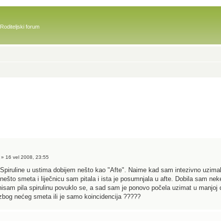
Roditeljski forum
» 16 vel 2008, 23:55
Spiruline u ustima dobijem nešto kao "Afte". Naime kad sam intezivno uzima
ešto smeta i liječnicu sam pitala i ista je posumnjala u afte. Dobila sam nek
nisam pila spirulinu povuklo se, a sad sam je ponovo počela uzimat u manjoj d
bog nećeg smeta ili je samo koincidencija ?????