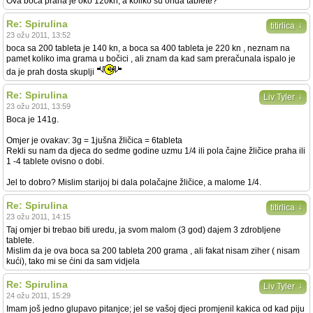
Ova boca praha je oko 120kn, a koliko su onda tablete?
Re: Spirulina
↓
titirlica
23 ožu 2011, 13:52
boca sa 200 tableta je 140 kn, a boca sa 400 tableta je 220 kn , neznam na
pamet koliko ima grama u bočici , ali znam da kad sam preračunala ispalo je
da je prah dosta skuplji
Re: Spirulina
↓
Liv Tyler
23 ožu 2011, 13:59
Boca je 141g.
Omjer je ovakav: 3g = 1jušna žličica = 6tableta
Rekli su nam da djeca do sedme godine uzmu 1/4 ili pola čajne žličice praha ili
1 -4 tablete ovisno o dobi.
Jel to dobro? Mislim starijoj bi dala polačajne žličice, a malome 1/4.
Re: Spirulina
↓
titirlica
23 ožu 2011, 14:15
Taj omjer bi trebao biti uredu, ja svom malom (3 god) dajem 3 zdrobljene
tablete.
Mislim da je ova boca sa 200 tableta 200 grama , ali fakat nisam ziher ( nisam
kući), tako mi se ćini da sam vidjela
Re: Spirulina
↓
Liv Tyler
24 ožu 2011, 15:29
Imam još jedno glupavo pitanjce; jel se vašoj djeci promjenil kakica od kad piju