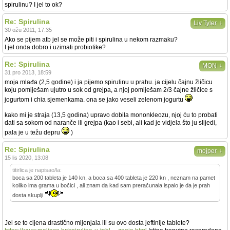
spirulinu? I jel to ok?
Re: Spirulina
↓
Liv Tyler
30 ožu 2011, 17:35
Ako se pijem atb jel se može piti i spirulina u nekom razmaku?
I jel onda dobro i uzimati probiotike?
Re: Spirulina
↓
MON
31 pro 2013, 18:59
moja mlađa (2,5 godine) i ja pijemo spirulinu u prahu. ja cijelu čajnu žličicu
koju pomiješam ujutro u sok od grejpa, a njoj pomiješam 2/3 čajne žličice s
jogurtom i chia sjemenkama. ona se jako veseli zelenom jogurtu
kako mi je straja (13,5 godina) upravo dobila mononkleozu, njoj ću to probati
dati sa sokom od naranče ili grejpa (kao i sebi, ali kad je vidjela što ju slijedi,
pala je u težu depru
)
Re: Spirulina
↓
mojper
15 lis 2020, 13:08
titirlica je napisao/la:
boca sa 200 tableta je 140 kn, a boca sa 400 tableta je 220 kn , neznam na pamet
koliko ima grama u bočici , ali znam da kad sam preračunala ispalo je da je prah
dosta skuplji
Jel se to cijena drastično mijenjala ili su ovo dosta jeftinije tablete?