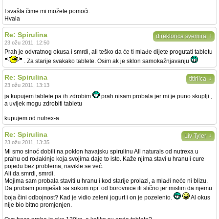
I svašta čime mi možete pomoći.
Hvala
Re: Spirulina
↓
direktorica svemira
23 ožu 2011, 12:50
Prah je odvratnog okusa i smrdi, ali teško da će ti mlađe dijete progutati tabletu
. Za starije svakako tablete. Osim ak je sklon samokažnjavanju
Re: Spirulina
↓
titirlica
23 ožu 2011, 13:13
ja kupujem tablete pa ih zdrobim
prah nisam probala jer mi je puno skuplji ,
a uvijek mogu zdrobiti tabletu
kupujem od nutrex-a
Re: Spirulina
↓
Liv Tyler
23 ožu 2011, 13:35
Mi smo sinoć dobili na poklon havajsku spirulinu All naturals od nutrexa u
prahu od rođakinje koja svojima daje to isto. Kaže njima stavi u hranu i cure
pojedu bez problema, navikle se već.
Ali da smrdi, smrdi.
Mojima sam probala staviti u hranu i kod starije prolazi, a mlađi neće ni blizu.
Da probam pomješati sa sokom npr. od borovnice ili slično jer mislim da njemu
boja čini odbojnost? Kad je vidio zeleni jogurt i on je pozelenio.
Al okus
nije bio bitno promjenjen.