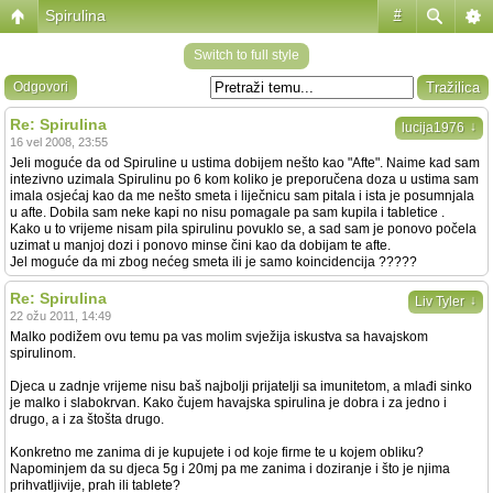
Spirulina
#
Switch to full style
Odgovori
Re: Spirulina
↓
lucija1976
16 vel 2008, 23:55
Jeli moguće da od Spiruline u ustima dobijem nešto kao "Afte". Naime kad sam
intezivno uzimala Spirulinu po 6 kom koliko je preporučena doza u ustima sam
imala osjećaj kao da me nešto smeta i liječnicu sam pitala i ista je posumnjala
u afte. Dobila sam neke kapi no nisu pomagale pa sam kupila i tabletice .
Kako u to vrijeme nisam pila spirulinu povuklo se, a sad sam je ponovo počela
uzimat u manjoj dozi i ponovo minse čini kao da dobijam te afte.
Jel moguće da mi zbog nećeg smeta ili je samo koincidencija ?????
Re: Spirulina
↓
Liv Tyler
22 ožu 2011, 14:49
Malko podižem ovu temu pa vas molim svježija iskustva sa havajskom
spirulinom.
Djeca u zadnje vrijeme nisu baš najbolji prijatelji sa imunitetom, a mlađi sinko
je malko i slabokrvan. Kako čujem havajska spirulina je dobra i za jedno i
drugo, a i za štošta drugo.
Konkretno me zanima di je kupujete i od koje firme te u kojem obliku?
Napominjem da su djeca 5g i 20mj pa me zanima i doziranje i što je njima
prihvatljivije, prah ili tablete?