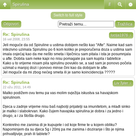
Spirulina
#
Switch to full style
Odgovori
Re: Spirulina
↓
lucija1976
16 vel 2008, 23:55
Jeli moguće da od Spiruline u ustima dobijem nešto kao "Afte". Naime kad sam
intezivno uzimala Spirulinu po 6 kom koliko je preporučena doza u ustima sam
imala osjećaj kao da me nešto smeta i liječnicu sam pitala i ista je posumnjala
u afte. Dobila sam neke kapi no nisu pomagale pa sam kupila i tabletice .
Kako u to vrijeme nisam pila spirulinu povuklo se, a sad sam je ponovo počela
uzimat u manjoj dozi i ponovo minse čini kao da dobijam te afte.
Jel moguće da mi zbog nećeg smeta ili je samo koincidencija ?????
Re: Spirulina
↓
Liv Tyler
22 ožu 2011, 14:49
Malko podižem ovu temu pa vas molim svježija iskustva sa havajskom
spirulinom.
Djeca u zadnje vrijeme nisu baš najbolji prijatelji sa imunitetom, a mlađi sinko
je malko i slabokrvan. Kako čujem havajska spirulina je dobra i za jedno i
drugo, a i za štošta drugo.
Konkretno me zanima di je kupujete i od koje firme te u kojem obliku?
Napominjem da su djeca 5g i 20mj pa me zanima i doziranje i što je njima
prihvatljivije, prah ili tablete?