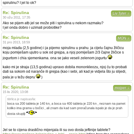
spirulinu? I jel to ok?
Re: Spirulina
↓
Liv Tyler
30 ožu 2011, 17:35
Ako se pijem atb jel se može piti i spirulina u nekom razmaku?
I jel onda dobro i uzimati probiotike?
Re: Spirulina
↓
MON
31 pro 2013, 18:59
moja mlađa (2,5 godine) i ja pijemo spirulinu u prahu. ja cijelu čajnu žličicu
koju pomiješam ujutro u sok od grejpa, a njoj pomiješam 2/3 čajne žličice s
jogurtom i chia sjemenkama. ona se jako veseli zelenom jogurtu
kako mi je straja (13,5 godina) upravo dobila mononkleozu, njoj ću to probati
dati sa sokom od naranče ili grejpa (kao i sebi, ali kad je vidjela što ju slijedi,
pala je u težu depru
)
Re: Spirulina
↓
mojper
15 lis 2020, 13:08
titirlica je napisao/la:
boca sa 200 tableta je 140 kn, a boca sa 400 tableta je 220 kn , neznam na pamet
koliko ima grama u bočici , ali znam da kad sam preračunala ispalo je da je prah
dosta skuplji
Jel se to cijena drastično mijenjala ili su ovo dosta jeftinije tablete?