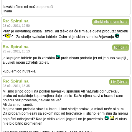
I svašta čime mi možete pomoći.
Hvala
Re: Spirulina
↓
direktorica svemira
23 ožu 2011, 12:50
Prah je odvratnog okusa i smrdi, ali teško da će ti mlađe dijete progutati tabletu
. Za starije svakako tablete. Osim ak je sklon samokažnjavanju
Re: Spirulina
↓
titirlica
23 ožu 2011, 13:13
ja kupujem tablete pa ih zdrobim
prah nisam probala jer mi je puno skuplji ,
a uvijek mogu zdrobiti tabletu
kupujem od nutrex-a
Re: Spirulina
↓
Liv Tyler
23 ožu 2011, 13:35
Mi smo sinoć dobili na poklon havajsku spirulinu All naturals od nutrexa u
prahu od rođakinje koja svojima daje to isto. Kaže njima stavi u hranu i cure
pojedu bez problema, navikle se već.
Ali da smrdi, smrdi.
Mojima sam probala staviti u hranu i kod starije prolazi, a mlađi neće ni blizu.
Da probam pomješati sa sokom npr. od borovnice ili slično jer mislim da njemu
boja čini odbojnost? Kad je vidio zeleni jogurt i on je pozelenio.
Al okus
nije bio bitno promjenjen.