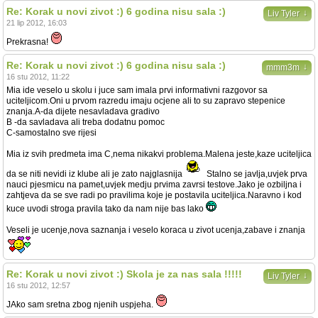
Re: Korak u novi zivot :) 6 godina nisu sala :)
↓
Liv Tyler
21 lip 2012, 16:03
Prekrasna!
Re: Korak u novi zivot :) 6 godina nisu sala :)
↓
mmm3m
16 stu 2012, 11:22
Mia ide veselo u skolu i juce sam imala prvi informativni razgovor sa
uciteljicom.Oni u prvom razredu imaju ocjene ali to su zapravo stepenice
znanja.A-da dijete nesavladava gradivo
B -da savladava ali treba dodatnu pomoc
C-samostalno sve rijesi
Mia iz svih predmeta ima C,nema nikakvi problema.Malena jeste,kaze uciteljica
da se niti nevidi iz klube ali je zato najglasnija
Stalno se javlja,uvjek prva
nauci pjesmicu na pamet,uvjek medju prvima zavrsi testove.Jako je ozbiljna i
zahtjeva da se sve radi po pravilima koje je postavila uciteljica.Naravno i kod
kuce uvodi stroga pravila tako da nam nije bas lako
Veseli je ucenje,nova saznanja i veselo koraca u zivot ucenja,zabave i znanja
Re: Korak u novi zivot :) Skola je za nas sala !!!!!
↓
Liv Tyler
16 stu 2012, 12:57
JAko sam sretna zbog njenih uspjeha.