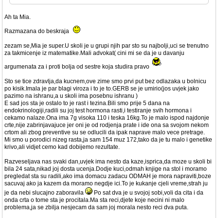
Ah ta Mia.
Razmazana do beskraja
zezam se,Mia je super.U skoli je u grupi njih par sto su najbolji,uci se trenutno
za takmicenje iz matematike.Mali advokat( cini mi se da je u davanju
argumenata za i proti bolja od sestre koja studira pravo
Sto se tice zdravlja,da kucnem,ove zime smo prvi put bez odlazaka u bolnicu
po kisik.Imala je par blagi viroza i to je to.GERB se je umirio(jos uvjek jako
pazimo na ishranu,a u skoli ima posebnu ishranu )
E sad jos sta je ostalo to je rast i tezina.Bili smo prije 5 dana na
endokrinologiji,radili su joj test hormona rasti,i testiranje svih hormona i
cekamo nalaze.Ona ima 7g visoka 110 i teska 16kg.To je malo ispod najdonje
crte,nije zabrinjavajuce jer oni je od rodjenja prate i ide ona sa svojom nekom
crtom ali zbog preventive su se odlucili da ipak naprave malo vece pretrage.
Mi smo u porodici nizeg rasta,ja sam 154 muz 172,tako da je tu malo i genetike
krivo,ali vidjet cemo kad dobijemo rezultate.
Razveseljava nas svaki dan,uvjek ima nesto da kaze,isprica,da moze u skoli bi
bila 24 sata,nikad joj dosta ucenja.Dodje kuci,odmah knjige na stol i moramo
pregledat sta su radili,ako ima domacu zadacu ODMAH je mora napraviti,boze
sacuvaj ako ja kazem da moramo negdje ici.To je kukanje cjeli vreme,strah ju
je da nebi slucajno zaboravila
Po sat dva je u svojoj sobi,voli da cita i da
onda crta o tome sta je procitala.Ma sta reci,djete koje necini ni malo
problema,ja se zbilja nesjecam da sam joj morala nesto reci dva puta.