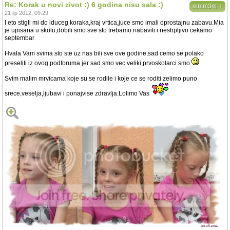
Re: Korak u novi zivot :) 6 godina nisu sala :)
↓
mmm3m
21 lip 2012, 09:29
I eto stigli mi do iduceg koraka,kraj vrtica,juce smo imali oprostajnu zabavu.Mia
je upisana u skolu,dobili smo sve sto trebamo nabaviti i nestrpljivo cekamo
septembar
Hvala Vam svima sto ste uz nas bili sve ove godine,sad cemo se polako
preseliti iz ovog podforuma jer sad smo vec veliki,prvoskolarci smo
Svim malim mrvicama koje su se rodile i koje ce se roditi zelimo puno
srece,veselja,ljubavi i ponajvise zdravlja.Lolimo Vas