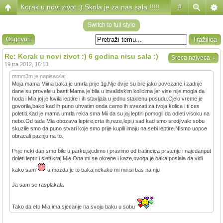
Korak u novi zivot :) Skola je za nas sala !!!!!
#
Switch to full style
Odgovori
Re: Korak u novi zivot :) 6 godina nisu sala :)
↓
Sreca najveca
19 tra 2012, 16:13
mmm3m je napisao/la:
Moja mama Miina baka je umrla prije 1g.Nje dvije su bile jako povezane,i zadnje
dane su provele u basti.Mama je bila u invalidskim kolicima jer vise nije mogla da
hoda i Mia joj je lovila leptire i ih stavljala u jednu staklenu posudu.Cjelo vreme je
govorila,bako kad ih puno uhvatim onda cemo ih svezati za tvoja kolica i ti ces
poletiti.Kad je mama umrla rekla sma Mii da su joj leptiri pomogli da odleti visoku na
nebo.Od tada Mia obozava leptire,crta ih,reze,lepi,i sad kad smo sredjivale sobu
skuzile smo da puno stvari koje smo prije kupili imaju na sebi leptire.Nismo uopce
obracali paznju na to.
Prije neki dan smo bile u parku,sjedimo i pravimo od tratincica prstenje i najedanput
doleti leptir i sleti kraj Mie.Ona mi se okrene i kaze,ovoga je baka poslala da vidi
kako sam
a mozda je to baka,nekako mi mirisi bas na nju
Ja sam se rasplakala
Tako da eto Mia ima sjecanje na svoju baku u sobu