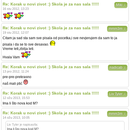
Re: Korak u novi zivot :) Skola je za nas sala !!!!!
↓
Miki
16 stu 2012, 13:23
Re: Korak u novi zivot :) Skola je za nas sala !!!!!
↓
mmm3m
19 stu 2012, 12:07
Citam ja sad sta sam sve pisala od pocetka,i sve nevjerujem da sam to ja
pisala i da se to sve desavao.
Vreme leti,zbilja leti.
Hvala Vam
Re: Korak u novi zivot :) Skola je za nas sala !!!!!
↓
nadicab
13 pro 2012, 11:24
pre-pre-prekrasno
naš mali ptić
Re: Korak u novi zivot :) Skola je za nas sala !!!!!
↓
Liv Tyler
12 ožu 2013, 15:53
Ima li što nova kod M?
Re: Korak u novi zivot :) Skola je za nas sala !!!!!
↓
mmm3m
14 ožu 2013, 10:05
Liv Tyler je napisao/la:
Ima li što nova kod M?