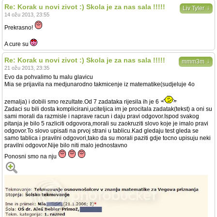
Re: Korak u novi zivot :) Skola je za nas sala !!!!!
↓
Liv Tyler
14 ožu 2013, 23:55
Prekrasno!
A cure su
Re: Korak u novi zivot :) Skola je za nas sala !!!!!
↓
mmm3m
21 ožu 2013, 23:35
Evo da pohvalimo tu malu glavicu
Mia se prijavila na medjunarodno takmicenje iz matematike(sudjeluje 4o
zemalja) i dobili smo rezultate.Od 7 zadataka rijesila ih je 6
Zadaci su bili dosta komplicirani,uciteljica im je procitala zadatak(tekst) a oni su
sami morali da razmisle i naprave racun i daju pravi odgovor.Ispod svakog
pitanja je bilo 5 razliciti odgovora,morali su zaokruziti slovo koje je imalo pravi
odgovor.To slovo upisati na prvoj strani u tablicu.Kad gledaju test gleda se
samo tablica i pravilni odgovori,tako da su morali paziti gdje tocno upisuju neki
pravilni odgovor.Nije bilo niti malo jednostavno
Ponosni smo na nju