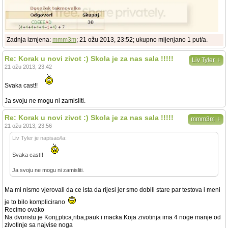
Zadnja izmjena:
mmm3m
; 21 ožu 2013, 23:52; ukupno mijenjano 1 put/a.
Re: Korak u novi zivot :) Skola je za nas sala !!!!!
↓
Liv Tyler
21 ožu 2013, 23:42
Svaka cast!!
Ja svoju ne mogu ni zamisliti.
Re: Korak u novi zivot :) Skola je za nas sala !!!!!
↓
mmm3m
21 ožu 2013, 23:56
Liv Tyler je napisao/la:
Svaka cast!!
Ja svoju ne mogu ni zamisliti.
Ma mi nismo vjerovali da ce ista da rijesi jer smo dobili stare par testova i meni
je to bilo komplicirano
Recimo ovako
Na dvoristu je Konj,ptica,riba,pauk i macka.Koja zivotinja ima 4 noge manje od
zivotinje sa najvise noga