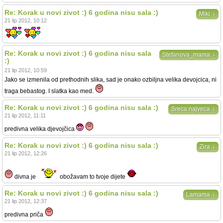
Re: Korak u novi zivot :) 6 godina nisu sala :)
↓
Miki
21 lip 2012, 10:12
Re: Korak u novi zivot :) 6 godina nisu sala
↓
Stefanova_mama
:)
21 lip 2012, 10:59
Jako se izmenila od prethodnih slika, sad je onako ozbiljna velika devojcica, ni
traga bebastog. I slatka kao med.
Re: Korak u novi zivot :) 6 godina nisu sala :)
↓
Sreca najveca
21 lip 2012, 11:11
predivna velika djevojčica
Re: Korak u novi zivot :) 6 godina nisu sala :)
↓
Zira
21 lip 2012, 12:26
divna je
obožavam to tvoje dijete
Re: Korak u novi zivot :) 6 godina nisu sala :)
↓
Lamama
21 lip 2012, 12:37
predivna priča