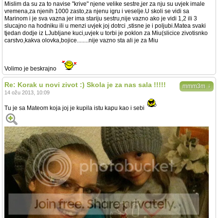
Mislim da su za to navise "krive" njene velike sestre,jer za nju su uvjek imale
vremena,za njenih 1000 zasto,za njenu igru i veselje.U skoli se vidi sa
Marinom i je sva vazna jer ima stariju sestru,nije vazno ako je vidi 1,2 ili 3
slucajno na hodniku ili u menzi uvjek joj dotrci ,stisne je i poljubi.Matea svaki
tjedan dodje iz LJubljane kuci,uvjek u torbi je poklon za Miu(slicice zivotisnko
carstvo,kakva olovka,bojice........nije vazno sta ali je za Miu
Volimo je beskrajno
Re: Korak u novi zivot :) Skola je za nas sala !!!!!
↓
mmm3m
14 ožu 2013, 10:09
Tu je sa Mateom koja joj je kupila istu kapu kao i sebi