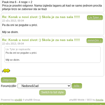
Pauk ima 6 - 4 noge = 2
Prica je pravilni odgovor. Nama izgleda lagano,ali kad se samo jednom procita
pitanje brzo se zaboravi sta se trazi
Re: Korak u novi zivot :) Skola je za nas sala !!!!!
↓
Liv Tyler
22 ožu 2013, 00:04
Pa da oni se pogube u prici.
Miji se divim.
Re: Korak u novi zivot :) Skola je za nas sala !!!!!
↓
mmm3m
22 ožu 2013, 09:04
Liv Tyler je napisao/la:
Pa da oni se pogube u prici.
Miji se divim.
Odgovori
Forum(o)Bir:
Switch to full style
Powered by
phpBB
© phpBB Group.
phpBB Mobile / SEO by
Artodia
.