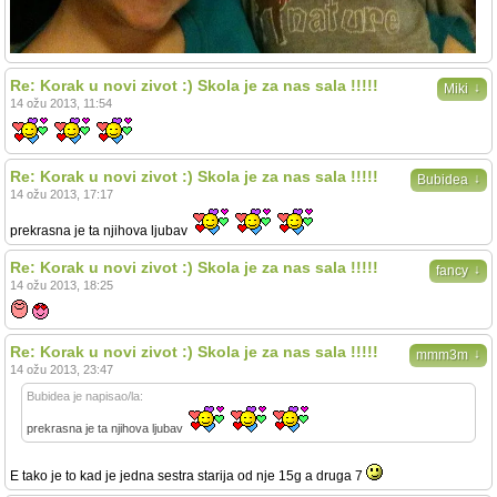
Re: Korak u novi zivot :) Skola je za nas sala !!!!!
↓
Miki
14 ožu 2013, 11:54
Re: Korak u novi zivot :) Skola je za nas sala !!!!!
↓
Bubidea
14 ožu 2013, 17:17
prekrasna je ta njihova ljubav
Re: Korak u novi zivot :) Skola je za nas sala !!!!!
↓
fancy
14 ožu 2013, 18:25
Re: Korak u novi zivot :) Skola je za nas sala !!!!!
↓
mmm3m
14 ožu 2013, 23:47
Bubidea je napisao/la:
prekrasna je ta njihova ljubav
E tako je to kad je jedna sestra starija od nje 15g a druga 7