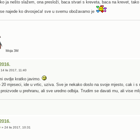
o ja nešto slažem, ona presloži, baca stvari s kreveta, baca na krevet, tako 
d se najede ko drvosjeća! sve u svemu obožavamo je
Moja 3M
2016.
14 lis 2017, 11:40
 mi ovdje kratko javimo.
 20 mjeseci, ide u vrtic, uziva. Sve je nekako doslo na svoje mjesto, cak i s
 proizvode u prehranu, ali sve uredno odbija. Trudim se davati mu, ali vise m
2016.
9
» 24 lis 2017, 10:31