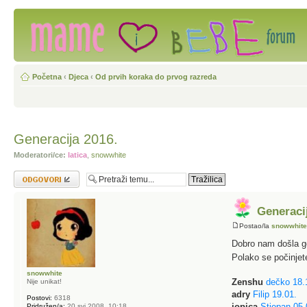
Početna
‹
Djeca
‹
Od prvih koraka do prvog razreda
Generacija 2016.
Moderatori/ce:
latica
,
snowwhite
Odgovori
Generaci
Postao/la
snowwhit
Dobro nam došla g
Polako se počinjete
snowwhite
Zenshu
dečko 18.
Nije unikat!
adry
Filip 19.01.
Postovi:
6318
jopica
Stjepan 05.
Pridružen/a:
20 svi 2008, 10:18