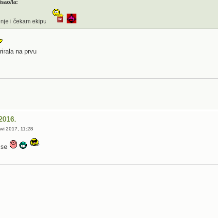
isao/la:
nje i čekam ekipu
rirala na prvu
2016.
vi 2017, 11:28
 se