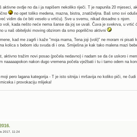
aktivne ovdje no da i ja napišem nekoliko riječi. T je napunila 20 mjeseci, ak
lično
no opet toliko medena, mazna, bistra, znatiželjna. Baš smo svi oduše
(već vidim da će biti veselo u vrtiću). Sve u svemu, nikad dosadno s njom.
o voli, kada nešto neće nema šanse da joj se uvali. Čuva je svekrva, u vrtić ć
no u naš obiteljski moving obzirom da smo poprilično aktivni
mene, kad me zagrli i kaže "moja mama, Tena joji (voli)" ne moram ni pisati
na kolica s bebom idu svuda di i ona. Smiješna je kak tako malena mazi bebe, d
t, aktivno tražim novi posao (počela nedavno) i nadam se da će uskoro i me
sam naaaaapokon nakon dugo vremena počela vježbati i tu i tamo odem na kon
moji pero lagana kategorija - T je isto sitnija i mršavija no koliko piči, ne čud
miceka i provokaciju mlijeka!
2016.
is 2017, 11:24