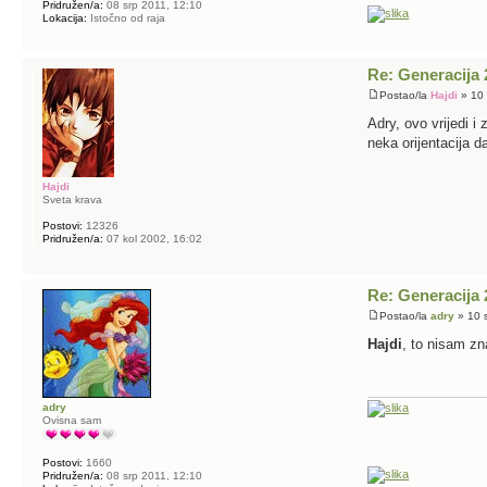
Pridružen/a:
08 srp 2011, 12:10
Lokacija:
Istočno od raja
Re: Generacija 
Postao/la
Hajdi
» 10 
Adry, ovo vrijedi i
neka orijentacija d
Hajdi
Sveta krava
Postovi:
12326
Pridružen/a:
07 kol 2002, 16:02
Re: Generacija 
Postao/la
adry
» 10 s
Hajdi
, to nisam zn
adry
Ovisna sam
Postovi:
1660
Pridružen/a:
08 srp 2011, 12:10