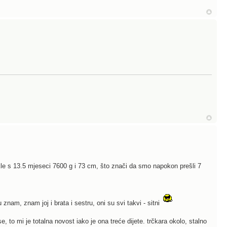
kle s 13.5 mjeseci 7600 g i 73 cm, što znači da smo napokon prešli 7
znam, znam joj i brata i sestru, oni su svi takvi - sitni
e, to mi je totalna novost iako je ona treće dijete. trčkara okolo, stalno