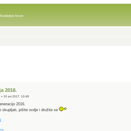
Roditeljski forum
ja 2016.
e
» 10 svi 2017, 10:48
eneracijo 2016.
 skupljati, pišite ovdje i družite se
1
02.