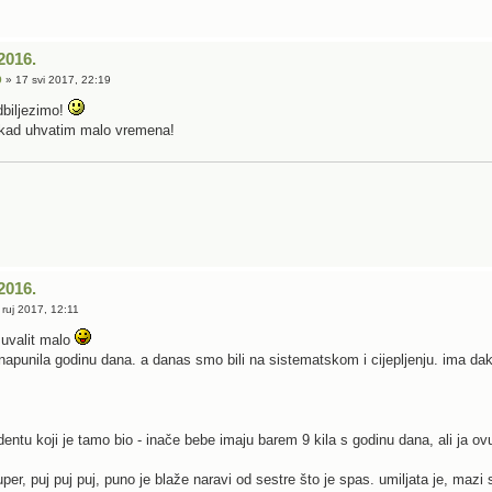
2016.
9
» 17 svi 2017, 22:19
dbiljezimo!
i kad uhvatim malo vremena!
2016.
ruj 2017, 12:11
 uvalit malo
 napunila godinu dana. a danas smo bili na sistematskom i cijepljenju. ima da
entu koji je tamo bio - inače bebe imaju barem 9 kila s godinu dana, ali ja ovu 
per, puj puj puj, puno je blaže naravi od sestre što je spas. umiljata je, mazi s