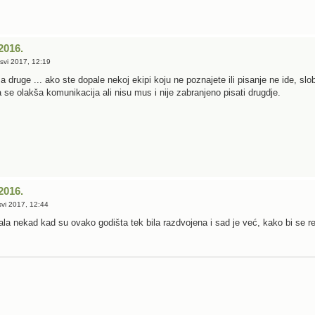
2016.
svi 2017, 12:19
 za druge ... ako ste dopale nekoj ekipi koju ne poznajete ili pisanje ne ide,
a se olakša komunikacija ali nisu mus i nije zabranjeno pisati drugdje.
2016.
vi 2017, 12:44
ala nekad kad su ovako godišta tek bila razdvojena i sad je već, kako bi se r