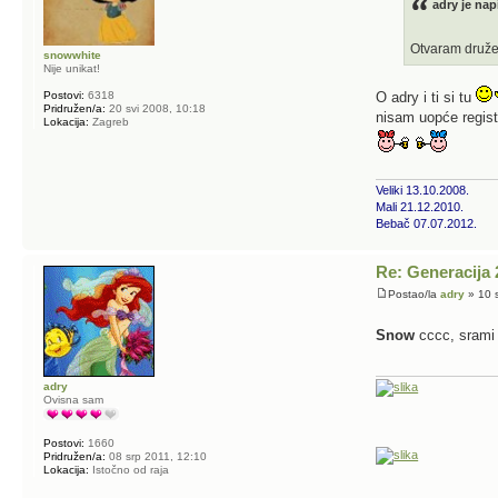
adry je nap
Otvaram druže
snowwhite
Nije unikat!
Postovi:
6318
O adry i ti si tu
Pridružen/a:
20 svi 2008, 10:18
nisam uopće regist
Lokacija:
Zagreb
Veliki 13.10.2008.
Mali 21.12.2010.
Bebač 07.07.2012.
Re: Generacija 
Postao/la
adry
» 10 s
Snow
cccc, srami
adry
Ovisna sam
Postovi:
1660
Pridružen/a:
08 srp 2011, 12:10
Lokacija:
Istočno od raja