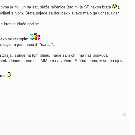
tivna je milijun na sat, slaže rečenice (što mi je SF nakon brata
),
vljeni s njom. Brata pojede za doručak - svako malo ga ugrize, udari
e krenuti iduće godine.
 kako se rastopim
aje im jesti, vodi ih "nanati"...
ni zasjati sunce na tom planu. Inače sam ok, ima nas posvuda.
cert/u kino/s curama ili MM-om na večeru. Sretna mama = sretna djeca
i me