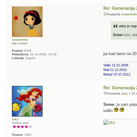
Re: Generacija 
Postao/la
snowwhit
adry je nap
Snow
cccc, sr
snowwhite
Nije unikat!
Postovi:
6318
pa kad tamo na 20
Pridružen/a:
20 svi 2008, 10:18
Lokacija:
Zagreb
Veliki 13.10.2008.
Mali 21.12.2010.
Bebač 07.07.2012.
Re: Generacija 
Postao/la
adry
» 10 s
Snow
, ja sam pri
ludilo
adry
Ovisna sam
Postovi:
1660