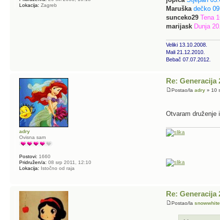
Lokacija:
Zagreb
Maruška
dečko 09
sunceko29
Tena 1
marijask
Dunja 20
Veliki 13.10.2008.
Mali 21.12.2010.
Bebač 07.07.2012.
Re: Generacija 
Postao/la
adry
» 10 s
Otvaram druženje 
adry
Ovisna sam
Postovi:
1660
Pridružen/a:
08 srp 2011, 12:10
Lokacija:
Istočno od raja
Re: Generacija 
Postao/la
snowwhit