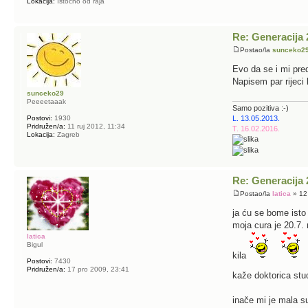
Lokacija:
Istočno od raja
Re: Generacija 
Postao/la
sunceko2
Evo da se i mi pre
Napisem par rijec
sunceko29
Peeeetaaak
Samo pozitiva :-)
Postovi:
1930
L. 13.05.2013.
Pridružen/a:
11 ruj 2012, 11:34
T. 16.02.2016.
Lokacija:
Zagreb
Re: Generacija 
Postao/la
latica
» 12 
ja ću se bome isto
moja cura je 20.7.
latica
Bigul
kila
Postovi:
7430
Pridružen/a:
17 pro 2009, 23:41
kaže doktorica stud
inače mi je mala su