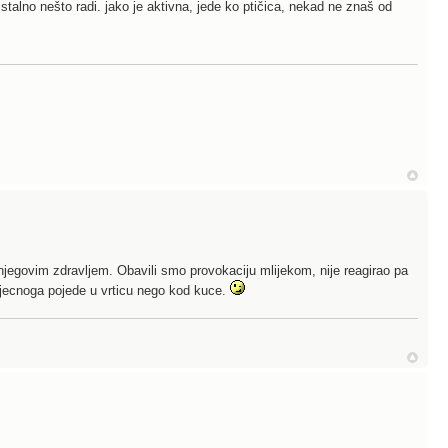
stalno nešto radi. jako je aktivna, jede ko ptičica, nekad ne znaš od
 njegovim zdravljem. Obavili smo provokaciju mlijekom, nije reagirao pa
lijecnoga pojede u vrticu nego kod kuce.