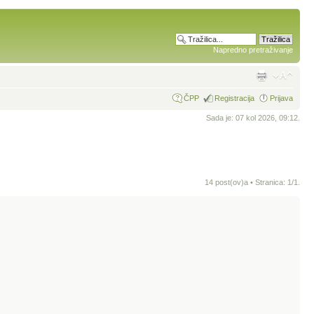
Napredno pretraživanje
ČPP
Registracija
Prijava
Sada je: 07 kol 2026, 09:12.
14 post(ov)a • Stranica:
1
/
1
.