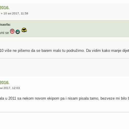
2016.
e
» 10 svi 2017, 11:58
isao/la:
ami se
10 više ne pišemo da se barem malo tu podružimo. Da vidim kako manje dije
2016.
vi 2017, 12:03
pala u 2011 sa nekom novom ekipom pa i nisam pisala tamo, bezveze mi bilo