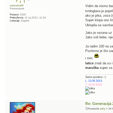
Vidim da nismo baš 
sunceko29
Peeeetaaak
tvrdoglava je popri
Postovi:
1930
ako je pika, zeza 
Pridružen/a:
11 ruj 2012, 11:34
Super klopa ono št
Lokacija:
Zagreb
Uklopila se savrše
Jako je vezana uz 
Jako voli bebe, nje
Ja radim 100 na sa
Pozitivno je što 
i mm
latice
znaš da su i 
maruška
super za 
Samo pozitiva :-)
L. 13.05.2013.
T. 16.02.2016.
Re: Generacija 
Postao/la
adry
» 24 l