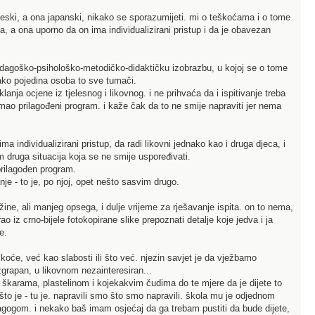
ineski, a ona japanski, nikako se sporazumijeti. mi o teškoćama i o tome
, a ona uporno da on ima individualizirani pristup i da je obavezan
 pedagoško-psihološko-metodičko-didaktičku izobrazbu, u kojoj se o tome
kako pojedina osoba to sve tumači.
anja ocjene iz tjelesnog i likovnog. i ne prihvaća da i ispitivanje treba
n imao prilagođeni program. i kaže čak da to ne smije napraviti jer nema
ima individualizirani pristup, da radi likovni jednako kao i druga djeca, i
im druga situacija koja se ne smije uspoređivati.
 prilagođen program.
nje - to je, po njoj, opet nešto sasvim drugo.
ne, ali manjeg opsega, i dulje vrijeme za rješavanje ispita. on to nema,
iz crno-bijele fotokopirane slike prepoznati detalje koje jedva i ja
e.
oće, već kao slabosti ili što već. njezin savjet je da vježbamo
zgrapan, u likovnom nezainteresiran...
, škarama, plastelinom i kojekakvim čudima do te mjere da je dijete to
što je - tu je. napravili smo što smo napravili. škola mu je odjednom
agogom. i nekako baš imam osjećaj da ga trebam pustiti da bude dijete,