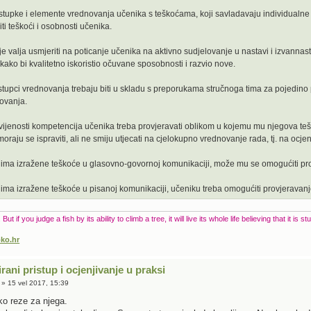
stupke i elemente vrednovanja učenika s teškoćama, koji savladavaju individualne p
iti teškoći i osobnosti učenika.
e valja usmjeriti na poticanje učenika na aktivno sudjelovanje u nastavi i izvanna
ako bi kvalitetno iskoristio očuvane sposobnosti i razvio nove.
ostupci vrednovanja trebaju biti u skladu s preporukama stručnoga tima za pojedino p
ovanja.
vijenosti kompetencija učenika treba provjeravati oblikom u kojemu mu njegova teš
oraju se ispraviti, ali ne smiju utjecati na cjelokupno vrednovanje rada, tj. na ocje
k ima izražene teškoće u glasovno-govornoj komunikaciji, može mu se omogućiti pr
 ima izražene teškoće u pisanoj komunikaciji, učeniku treba omogućiti provjerava
t if you judge a fish by its ability to climb a tree, it will live its whole life believing that it is st
ko.hr
irani pristup i ocjenjivanje u praksi
» 15 vel 2017, 15:39
ko reze za njega.