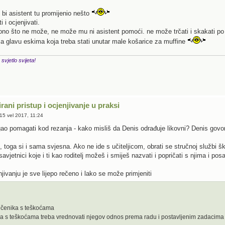
 bi asistent tu promijenio nešto
i i ocjenjivati.
o što ne može, ne može mu ni asistent pomoći. ne može trčati i skakati po p
 za glavu eskima koja treba stati unutar male košarice za muffine
 svjetlo svijeta!
irani pristup i ocjenjivanje u praksi
15 vel 2017, 11:24
ao pomagati kod rezanja - kako misliš da Denis odrađuje likovni? Denis govori 
u, toga si i sama svjesna. Ako ne ide s učiteljicom, obrati se stručnoj službi ško
savjetnici koje i ti kao roditelj možeš i smiješ nazvati i popričati s njima i pos
njivanju je sve lijepo rečeno i lako se može primjeniti
čenika s teškoćama
ka s teškoćama treba vrednovati njegov odnos prema radu i postavljenim zadacima 