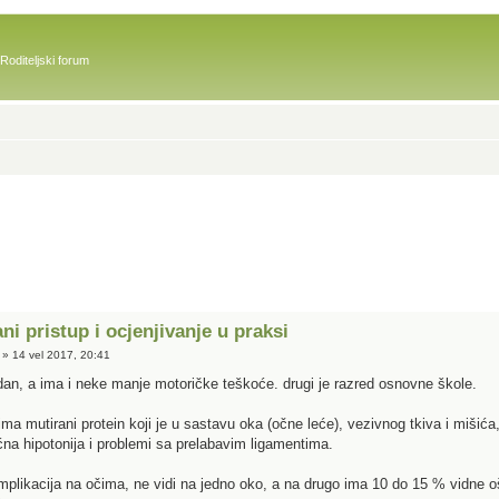
Roditeljski forum
ani pristup i ocjenjivanje u praksi
» 14 vel 2017, 20:41
dan, a ima i neke manje motoričke teškoće. drugi je razred osnovne škole.
ima mutirani protein koji je u sastavu oka (očne leće), vezivnog tkiva i mišića,
na hipotonija i problemi sa prelabavim ligamentima.
mplikacija na očima, ne vidi na jedno oko, a na drugo ima 10 do 15 % vidne oštr