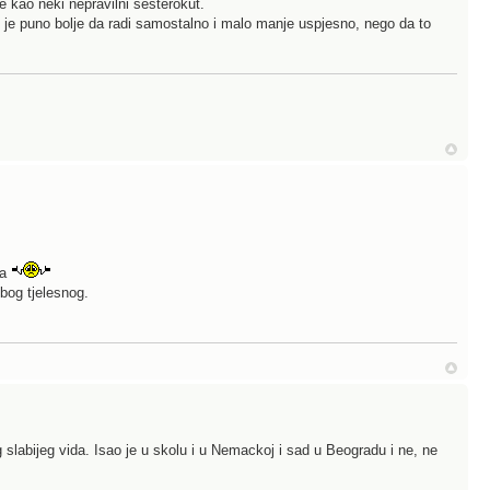
e kao neki nepravilni sesterokut.
i je puno bolje da radi samostalno i malo manje uspjesno, nego da to
ja
zbog tjelesnog.
 slabijeg vida. Isao je u skolu i u Nemackoj i sad u Beogradu i ne, ne