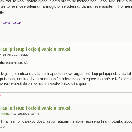
ek radi to kao i ostala djeca. Samo sto to ne izgleda bas lijepo. Npr. krug bud
se to ne moze tolerirati, a moglo bi se tolerirati da mu reze asistent. Po men
ega
 svjetlo svijeta!
irani pristup i ocjenjivanje u praksi
» 15 vel 2017, 18:20
liš asistenta, ok.
koje ti je nadica stavila su ti apsolutno svi argumenti koji pobijaju stav učitel
potrebno, odi kod fizijatra da napiše taksativno i njegove motoričke teškoće 
ok ne istjeraš da ga ocjenjuju ovako kako piše gore.
no
irani pristup i ocjenjivanje u praksi
a_mama
» 15 vel 2017, 20:44
 Ima "samo" dalekovidost, astigmatizam i slabije razvijenu finu motoriku zbog
zave.