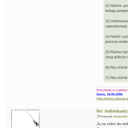
(2) Načine, po
trebaju primjer
(3) Vrednovanj
napredovanja k
(4) Načini i p
procesu vredn
(5) Razinu raz
zbog teškoće m
(6) Ako učeni
(7) Ako učenik
Everybody is a genius. Bu
Denis, 16.05.2000.
http://www.udruga-o
Re: individualiz
Postao/la
danijela81
Ja ne zelim da net