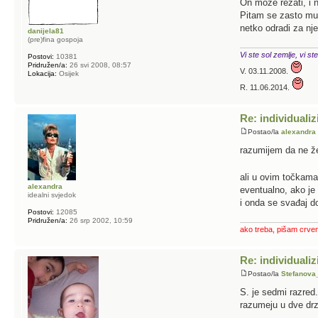
On moze rezati, i n
Pitam se zasto mu 
netko odradi za nj
danijela81
(pre)fina gospoja
Vi ste sol zemlje, vi ste
Postovi:
10381
Pridružen/a:
26 svi 2008, 08:57
V. 03.11.2008.
Lokacija:
Osijek
R. 11.06.2014.
Re: individualiz
Postao/la
alexandra
razumijem da ne že
ali u ovim točkama 
alexandra
eventualno, ako je 
idealni svjedok
i onda se svađaj d
Postovi:
12085
Pridružen/a:
26 srp 2002, 10:59
ako treba, pišam crve
Re: individualiz
Postao/la
Stefanov
S. je sedmi razred.
razumeju u dve dr