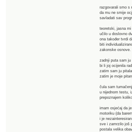
razgovarali smo s 
da mu ne smije ocje
savladati sav progr
teoretski, jasna m
učilo u doslovno d
ona također tvrdi d
biti individualizir
zakonske osnove.
zadnji puta sam ju č
bi li joj ocijenila
zatim sam ju pitala
zatim je moje pitan
čula sam tumačenja
u nijednom testu, i
prepoznajem koliko
imam osjećaj da je
motoriku (da barem 
i je nezainteresira
sve i zamrzilo još 
postala velika oba