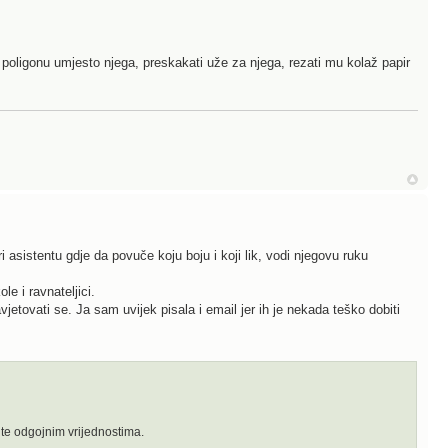
oligonu umjesto njega, preskakati uže za njega, rezati mu kolaž papir
asistentu gdje da povuče koju boju i koji lik, vodi njegovu ruku
le i ravnateljici.
avjetovati se. Ja sam uvijek pisala i email jer ih je nekada teško dobiti
te odgojnim vrijednostima.