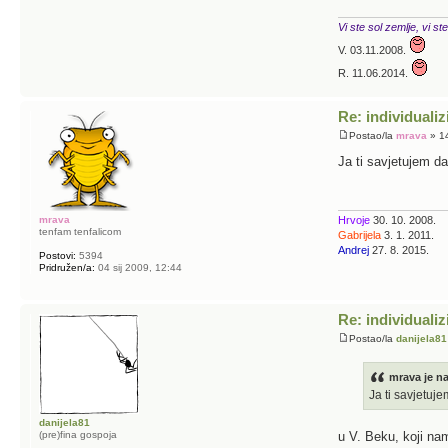
Vi ste sol zemlje, vi ste
V. 03.11.2008.
R. 11.06.2014.
Re: individualiz
Postao/la
mrava
» 14
Ja ti savjetujem d
mrava
Hrvoje
30. 10. 2008.
tenfam tenfalicom
Gabrijela
3. 1. 2011.
Andrej
27. 8. 2015.
Postovi:
5394
Pridružen/a:
04 sij 2009, 12:44
Re: individualiz
Postao/la
danijela81
mrava je na
Ja ti savjetuj
danijela81
(pre)fina gospoja
u V. Beku, koji na