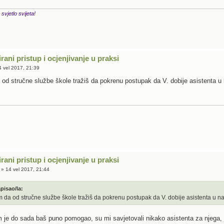
 svjetlo svijeta!
irani pristup i ocjenjivanje u praksi
 vel 2017, 21:39
a od stručne službe škole tražiš da pokrenu postupak da V. dobije asistenta u
irani pristup i ocjenjivanje u praksi
» 14 vel 2017, 21:44
pisao/la:
em da od stručne službe škole tražiš da pokrenu postupak da V. dobije asistenta u na
m je do sada baš puno pomogao, su mi savjetovali nikako asistenta za njega, 