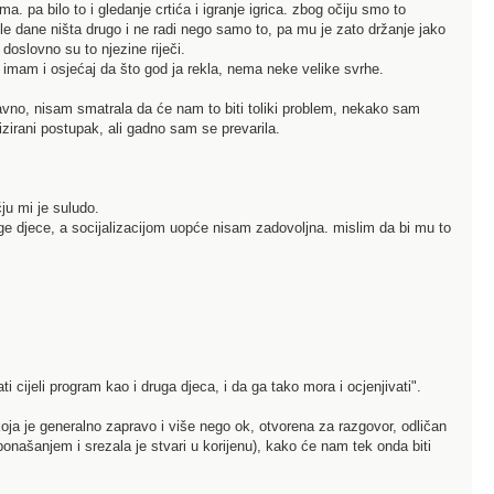
a. pa bilo to i gledanje crtića i igranje igrica. zbog očiju smo to
jele dane ništa drugo i ne radi nego samo to, pa mu je zato držanje jako
 doslovno su to njezine riječi.
 imam i osjećaj da što god ja rekla, nema neke velike svrhe.
avno, nisam smatrala da će nam to biti toliki problem, nekako sam
izirani postupak, ali gadno sam se prevarila.
ju mi je suludo.
druge djece, a socijalizacijom uopće nisam zadovoljna. mislim da bi mu to
i cijeli program kao i druga djeca, i da ga tako mora i ocjenjivati".
oja je generalno zapravo i više nego ok, otvorena za razgovor, odličan
ponašanjem i srezala je stvari u korijenu), kako će nam tek onda biti