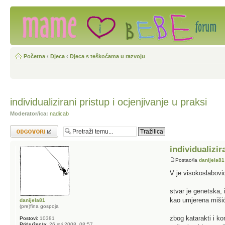
Početna
‹
Djeca
‹
Djeca s teškoćama u razvoju
individualizirani pristup i ocjenjivanje u praksi
Moderator/ica:
nadicab
Odgovori
individualizir
Postao/la
danijela81
V je visokoslabovi
stvar je genetska, 
kao umjerena mišić
danijela81
(pre)fina gospoja
zbog katarakti i ko
Postovi:
10381
Pridružen/a:
26 svi 2008, 08:57