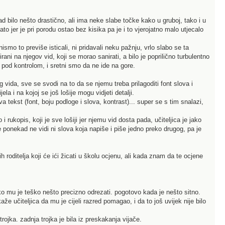
d bilo nešto drastično, ali ima neke slabe točke kako u gruboj, tako i u
o jer je pri porodu ostao bez kisika pa je i to vjerojatno malo utjecalo
nismo to previše isticali, ni pridavali neku pažnju, vrlo slabo se ta
irani na njegov vid, koji se morao sanirati, a bilo je poprilično turbulentno
e pod kontrolom, i sretni smo da ne ide na gore.
g vida, sve se svodi na to da se njemu treba prilagoditi font slova i
la i na kojoj se još lošije mogu vidjeti detalji.
a tekst (font, boju podloge i slova, kontrast)... super se s tim snalazi,
rukopis, koji je sve lošiji jer njemu vid dosta pada, učiteljica je jako
te ponekad ne vidi ni slova koja napiše i piše jedno preko drugog, pa je
ih roditelja koji će ići žicati u školu ocjenu, ali kada znam da te ocjene
jako mu je teško nešto precizno odrezati. pogotovo kada je nešto sitno.
kaže učiteljica da mu je cijeli razred pomagao, i da to još uvijek nije bilo
ojka. zadnja trojka je bila iz preskakanja vijače.