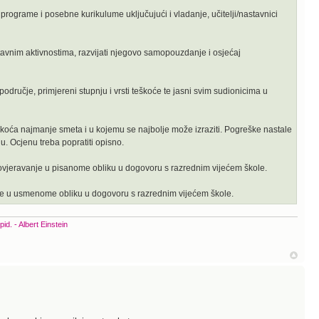
rograme i posebne kurikulume uključujući i vladanje, učitelji/nastavnici
stavnim aktivnostima, razvijati njegovo samopouzdanje i osjećaj
odručje, primjereni stupnju i vrsti teškoće te jasni svim sudionicima u
koća najmanje smeta i u kojemu se najbolje može izraziti. Pogreške nastale
nu. Ocjenu treba popratiti opisno.
ovjeravanje u pisanome obliku u dogovoru s razrednim vijećem škole.
nje u usmenome obliku u dogovoru s razrednim vijećem škole.
upid. - Albert Einstein