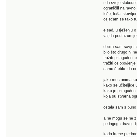
i da svoje slobodno
ograničili na ravno
loše, leđa iskrivlj
osjećam se tako tu
e sad, u rješenju 
valjda podrazumijev
dobila sam savjet 
bilo što drugo ni 
tražiti prilagođeni
tražiti oslobođenje
samo štetilo. da n
jako me zanima kak
kako se učiteljice
kako je prilagođen 
koja su stvarna og
ostala sam s puno u
a ne mogu se ne za
pedagog zdravoj dje
kada krene predm