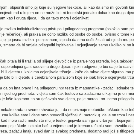
njom, objasnili smo joj koje su njegove teškoće, ali kao da smo mi govorili k
njivati rad u kojem on ne može biti ni teoretski jednako dobar kao druga djeca
am kao i druga djeca, i da ga tako mora i ocjenjivati.
i je razlika individualiziranog pristupa i prilagođenog programa (položila sam
vije rečenice). ali praksa se očito razliku od osobe do osobe, ovisno o tome 
a joj je jasna razlika. po njezinom, ispada da smo došli žicati od nje da mu pokl
ano, smatra da bi smjela prilagoditi ispitivanje i ocjenjivanje samo ukoliko bi o
ak pitala bi li tražila od slijepe djevojčice iz paralelnog razreda, koja također 
 rad uspoređujući ga s radovima druge djece. njezin odgovor je bio da je to sasv
 bi li djetetu u kolicima ocjenjivala trčanje - kaže da takvo dijete sigurno ima
je bilo bi li djetetu s cerebralnom paralizom koje se ipak kreće ocjenjivala trča
 da on ima pravo i na prilagodnu npr testa iz matematike - zadaci jednake teži
z nijednog predmeta. vidjela sam čak testove sa zadacima u kojima je on morao 
 je loše kopirano. to su rješavala sva djeca, pa je morao i on. nema prilagodb
 nekako kruta u svome shvaćanju, i da ne priznaje motoričke teškoće kao tešk
zna kolike sate i dane smo provodili vježbajući motoriku). da je on trom i ne
n kad mora raditi nešto što mu je teško. gnjavila sam ga s crtanjem, bojanjem
puno prije škole. nekako baš u vrijeme kad je krenuo u školu sam shvatila da 
veza, zadaću imaju svaki dan iz svakog predmeta. dodatno radi još s tifloped