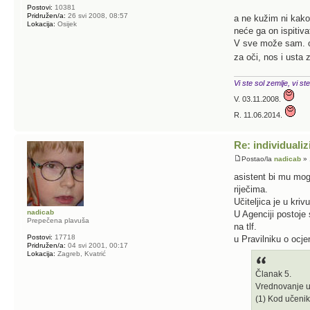
Postovi:
10381
Pridružen/a:
26 svi 2008, 08:57
a ne kužim ni kako
Lokacija:
Osijek
neće ga on ispitivat
V sve može sam. on
za oči, nos i usta
Vi ste sol zemlje, vi ste
V. 03.11.2008.
R. 11.06.2014.
Re: individualiz
Postao/la
nadicab
» 
asistent bi mu mog
riječima.
Učiteljica je u kriv
nadicab
U Agenciji postoje 
Prepečena plavuša
na tlf.
Postovi:
17718
u Pravilniku o ocje
Pridružen/a:
04 svi 2001, 00:17
Lokacija:
Zagreb, Kvatrić
Članak 5.
Vrednovanje u
(1) Kod učeni