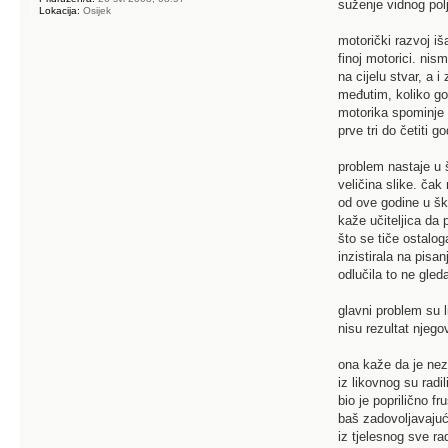
suženje vidnog pol
Lokacija:
Osijek
motorički razvoj iš
finoj motorici. nis
na cijelu stvar, a 
međutim, koliko god
motorika spominje i 
prve tri do četiti 
problem nastaje u š
veličina slike. čak
od ove godine u ško
kaže učiteljica da 
što se tiče ostalog
inzistirala na pisa
odlučila to ne gleda
glavni problem su l
nisu rezultat njeg
ona kaže da je neza
iz likovnog su radi
bio je poprilično fr
baš zadovoljavajuće
iz tjelesnog sve ra