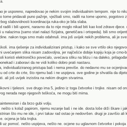
ja.
ao je usporeno, napredovao je nekim svojim individualnim tempom. nije to nika
mo tome pridavali puno pažnje, vježbali smo, radili na tome uporno, pogotovo zat
i zbog slabovidnosti koordinacija ruka-oko je bila slaba.
 radili i bili uporni, naravno da to nije moglo nikad biti kao kod zdrave djece. 
u nalazima (samo stari nalazi fizijatra, genetičara i ortopeda). bili smo orijent
godine. nakon toga smo malo odahnuli. ima još uvijek nekih problema, ali je sv
koli. ima rješenje za individualizirani pristup, i kako se sve vrtilo oko njegovo
 ni uvećanjem slika nisam zadovoljna, jer najčešće dobije kopiju koja je crno-bije
li koristi elektroničko povećalo, uvećava sliku na blizu i na daleko, prilagođav
ponekad i zaboravi da ne vidi koliko dobro prati nastavu.
a, individualiziranog pristupa baš i nema previše. do nedavno mu se ocjenjivao i 
nju od crte do crte, što njemu baš i ne uspijeva. ove godine je shvatila da dije
ti. ali još uvijek inzistira na nekim drugim stvarima.
ikovni i tjelesni. sve drugo ima 5, jedino iz toga četvorke i trojke. nisam od on
ovog nerada nego njegovih teškoća, ne mogu biti mirna.
interesiran i da brzo gubi volju.
li nešto s kolaž papirom, njemu rezanje baš i ne ide. dosta loše drži škare i 
ustriran što mu ne ide, i prvi takav rad ostao je nedovršen. drugi je završio ali 
. ocjena je bila trojka.
di uz pomoć. nešto uspijeva, nešto ne. ocjene su uglavnom četvorke i pokoja tr