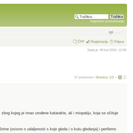
Napredno pretraživanje
ČPP
Registracija
Prijava
Sada je: 08 kol 2026, 12:08.
37 post(ov)a •
Stranica:
1
/
2
.
•
1
2
 zbog kojeg je imao urođene katarakte, ali i miopatiju, koja se očituje
ine (ovisno o udaljenosti s koje gleda i o kutu gledanja) i periferno