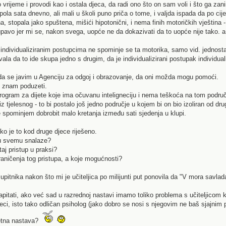
 vrijeme i provodi kao i ostala djeca, da radi ono što on sam voli i što ga zanim
 pola sata dnevno, ali mali u školi puno priča o tome, i valjda ispada da po ci
ena, stopala jako spuštena, mišići hipotonični, i nema finih motoričkih vještina -
pavo jer mi se, nakon svega, uopće ne da dokazivati da to uopće nije tako. a
o individualiziranim postupcima ne spominje se ta motorika, samo vid. jednost
ala da to ide skupa jedno s drugim, da je individualizirani postupak individual
da se javim u Agenciju za odgoj i obrazovanje, da oni možda mogu pomoći.
ne znam poduzeti.
 program za dijete koje ima očuvanu inteligneciju i nema teškoća na tom područ
 iz tjelesnog - to bi postalo još jedno područje u kojem bi on bio izoliran od 
e spominjem dobrobit malo kretanja između sati sjedenja u klupi.
o je to kod druge djece riješeno.
 u svemu snalaze?
taj pristup u praksi?
raničenja tog pristupa, a koje mogućnosti?
pitnika nakon što mi je učiteljica po milijunti put ponovila da "V mora savladat
pitati, ako već sad u razrednoj nastavi imamo toliko problema s učiteljicom k
ci, isto tako odličan psiholog (jako dobro se nosi s njegovim ne baš sjajnim 
etna nastava?