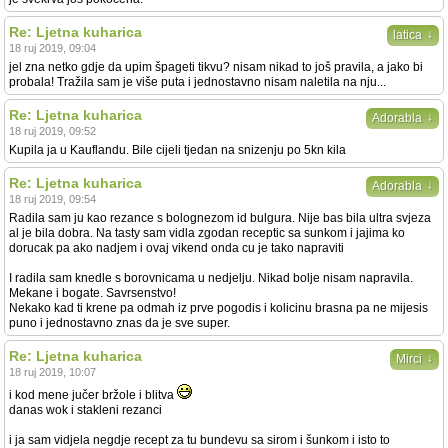
Re: Ljetna kuharica
↓
latica
18 ruj 2019, 09:04
jel zna netko gdje da upim špageti tikvu? nisam nikad to još pravila, a jako bi
probala! Tražila sam je više puta i jednostavno nisam naletila na nju...
Re: Ljetna kuharica
↓
Adorabla
18 ruj 2019, 09:52
Kupila ja u Kauflandu. Bile cijeli tjedan na snizenju po 5kn kila
Re: Ljetna kuharica
↓
Adorabla
18 ruj 2019, 09:54
Radila sam ju kao rezance s bolognezom id bulgura. Nije bas bila ultra svjeza
al je bila dobra. Na tasty sam vidla zgodan receptic sa sunkom i jajima ko
dorucak pa ako nadjem i ovaj vikend onda cu je tako napraviti
I radila sam knedle s borovnicama u nedjelju. Nikad bolje nisam napravila.
Mekane i bogate. Savrsenstvo!
Nekako kad ti krene pa odmah iz prve pogodis i kolicinu brasna pa ne mijesis
puno i jednostavno znas da je sve super.
Re: Ljetna kuharica
↓
Mirci
18 ruj 2019, 10:07
i kod mene jučer bržole i blitva
danas wok i stakleni rezanci
i ja sam vidjela negdje recept za tu bundevu sa sirom i šunkom i isto to