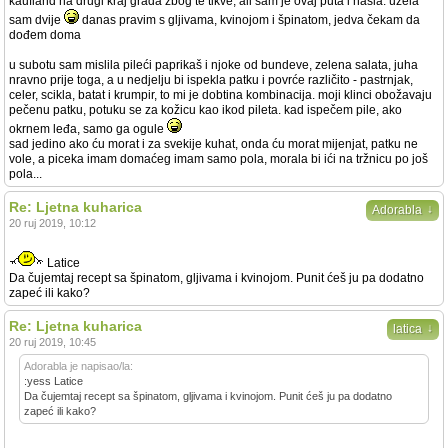
kaufland na drugi kraj grada zbog te tikve, ali sam je ovaj puta i našla. uzela
sam dvije
danas pravim s gljivama, kvinojom i špinatom, jedva čekam da
dođem doma
u subotu sam mislila pileći paprikaš i njoke od bundeve, zelena salata, juha
nravno prije toga, a u nedjelju bi ispekla patku i povrće različito - pastrnjak,
celer, scikla, batat i krumpir, to mi je dobtina kombinacija. moji klinci obožavaju
pečenu patku, potuku se za kožicu kao ikod pileta. kad ispečem pile, ako
okrnem leđa, samo ga ogule
sad jedino ako ću morat i za svekije kuhat, onda ću morat mijenjat, patku ne
vole, a piceka imam domaćeg imam samo pola, morala bi ići na tržnicu po još
pola...
Re: Ljetna kuharica
↓
Adorabla
20 ruj 2019, 10:12
Latice
Da čujemtaj recept sa špinatom, gljivama i kvinojom. Punit ćeš ju pa dodatno
zapeć ili kako?
Re: Ljetna kuharica
↓
latica
20 ruj 2019, 10:45
Adorabla je napisao/la:
:yess Latice
Da čujemtaj recept sa špinatom, gljivama i kvinojom. Punit ćeš ju pa dodatno
zapeć ili kako?