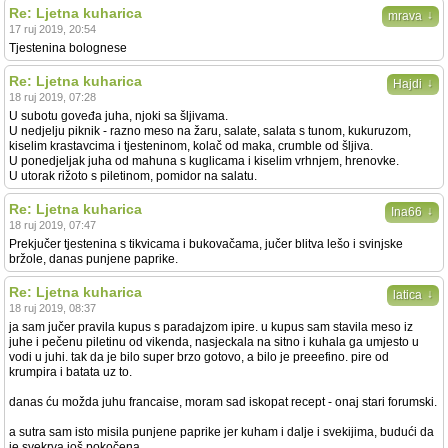
Re: Ljetna kuharica
↓
mrava
17 ruj 2019, 20:54
Tjestenina bolognese
Re: Ljetna kuharica
↓
Hajdi
18 ruj 2019, 07:28
U subotu goveđa juha, njoki sa šljivama.
U nedjelju piknik - razno meso na žaru, salate, salata s tunom, kukuruzom,
kiselim krastavcima i tjesteninom, kolač od maka, crumble od šljiva.
U ponedjeljak juha od mahuna s kuglicama i kiselim vrhnjem, hrenovke.
U utorak rižoto s piletinom, pomidor na salatu.
Re: Ljetna kuharica
↓
Ina66
18 ruj 2019, 07:47
Prekjučer tjestenina s tikvicama i bukovačama, jučer blitva lešo i svinjske
bržole, danas punjene paprike.
Re: Ljetna kuharica
↓
latica
18 ruj 2019, 08:37
ja sam jučer pravila kupus s paradajzom ipire. u kupus sam stavila meso iz
juhe i pečenu piletinu od vikenda, nasjeckala na sitno i kuhala ga umjesto u
vodi u juhi. tak da je bilo super brzo gotovo, a bilo je preeefino. pire od
krumpira i batata uz to.
danas ću možda juhu francaise, moram sad iskopat recept - onaj stari forumski.
a sutra sam isto misila punjene paprike jer kuham i dalje i svekijima, budući da
je svekrva još pokočena.