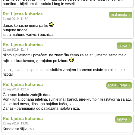
puretina... bijeli umak.,, salata i bog te veseli...
Re: Ljetna kuharica
↓
malamaja
11 ruj 2019, 11:30
danas konačno nema patke
punjene tikvice ….
sutra mahune varivo. i bučnica.
Re: Ljetna kuharica
↓
latica
11 ruj 2019, 11:47
rižoto s piletinom i povrćem. ne znam šta ćemo za salatu, imamo samo malo
rajčice i krastavaca, vjerojatno po izboru
sutra tjestenina s porilukom i slatkim vrhnjem i naravno ostatcima piletine iz
rižota!
Re: Ljetna kuharica
↓
MalaSirena
11 ruj 2019, 13:19
Čak sam kuhala zadnjih dana:
Pon - juha, pohana piletina, svinjetina i karfiol, pire-krumpir, krastavci na salatu,
Ut - ostaci mesa, dinstana hajdina kaša, salata,
Danas - parmigiana od patlidžana, salata i riža.
Re: Ljetna kuharica
↓
mrava
11 ruj 2019, 19:01
Knedle sa šljivama