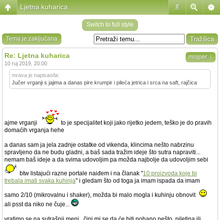
Ljetna kuharica
#
Switch to full style
Tema je zaključana
Re: Ljetna kuharica
↓
mojper
10 ruj 2019, 20:00
mrava je napisao/la:
Jučer vrganji s jajima a danas pire krumpir i pileća jetrica i srca na saft, rajčica
ajme vrganji
to je specijalitet koji jako rijetko jedem, teško je do pravih
domaćih vrganja hehe
a danas sam ja jela zadnje ostatke od vikenda, klincima nešto nabrzinu
spravljeno da ne budu gladni, a baš sada tražim ideje što sutra napraviti...
nemam baš ideje a da svima udovoljim pa možda najbolje da udovoljim sebi
btw listajući razne portale naiđem i na članak "
10 proizvoda koje bi
trebala imati svaka kuhinja
" i gledam što od toga ja imam ispada da imam
samo 2/10 (mikrovalnu i shaker), možda bi malo mogla i kuhinju obnovit
ali psst da niko ne čuje...
vratimo se na sutrašnji meni.. čini mi se da će biti pohano nešto, piletina ili