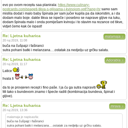
evo po ovom receptu saa planirala:
https://www.culinary-
postcards.com/spageti-tikva-s-gljivama-i-kvinojom-vgf/?lang=hr
samo sam
mislila dodat i malo baby špinata jer sam jučer kupila pa da iskoristim, a i da
dodam malo boje. dakle tikva se ispeče i posebno se naprave gljive na luku,
dodam špinata malo i onda pomiješam kvinoju i to stavim na rezance od tikve,
vidjet ćemo kak će ispast!
Re: Ljetna kuharica
↓
malamaja
20 ruj 2019, 11:08
buča na čušpajz i faširanci
sutra pohani batki i melanzana….ostatak za nedjelju uz grčku salatu.
Re: Ljetna kuharica
↓
Adorabla
20 ruj 2019, 11:17
Latice
hvala ti
da to je provjeren recept i fino paše. I ja ću ga sutra napraviti
Mi tako s bundevom znamo i špecle raditi (kombinacija bundeva, špinat i
gljive).
Re: Ljetna kuharica
↓
mrava
20 ruj 2019, 13:36
malamaja je napisao/la:
buča na čušpajz i faširanci
sutra pohani batki i melanzana….ostatak za nedjelju uz grčku salatu.