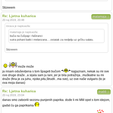
Stizeeem
Re: Ljetna kuharica
↓
malamaja
20 ruj 2019, 20:48
mrava je napisao/la:
malamaja je napisao/la:
buča na čušpajz i faširanci
sutra pohani batki i melanzana….ostatak za nedjelju uz grčku salatu.
Stizeeem
može može
ja nisam oduševljena s tom špageti bučom
kajjaznam, nekak su mi sve
ove druge draže...a sijala sam ju lani, jer je bila potražnja...muškatne su mi
draže (fina je za juhu, njoke,pitu,štrudli...ma sve), uz ove naše vulgaris (to je
ova moja danas)
Re: Ljetna kuharica
↓
Ina66
20 ruj 2019, 23:04
danas smo zatvorili sezonu punjenih paprika. dođe li mi MM opet s tom idejom,
gađat ću ga paprikama