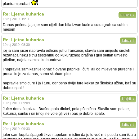
planiram probati
Re: Ljetna kuharica
↓
mrava
18 ruj 2019, 19:11
Danas pečena jaja jer sam cijeli dan bila izvan kuće a sutra grah sa suhim
mesom
Re: Ljetna kuharica
↓
latica
19 ruj 2019, 08:30
joj ja sam jučer napravila odličnu juhu francaise, stavila sam umjesto širokih
rezanaca neku sitnu tjesteninu od kukuruznog brašna i grill seitan umjesto
piletine, najela sam se ko bundeva!
i napravila sam kasnije lonac filovane paprike i čufti, ali od mljevene puretine i
prosa. to je za danas, samo skuham pire.
napravile smo cure i ja i turu, odnosno dvije ture keksa za školsku užinu, baš su
dobro ispali!
Re: Ljetna kuharica
↓
Hajdi
19 ruj 2019, 09:09
Jučer domaća pizza. Brašno pola dinkel, pola pšenično. Stavila sam pelate,
kukuruz, šunku i sir (moji ne vole gljive) i baš je dobro ispalo.
Re: Ljetna kuharica
↓
latica
20 ruj 2019, 09:33
juler sam kupila špageti tikvu napokon. mislim da je to već n-ti put da sam išla u