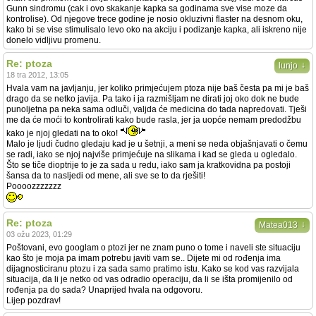
Gunn sindromu (cak i ovo skakanje kapka sa godinama sve vise moze da
kontrolise). Od njegove trece godine je nosio okluzivni flaster na desnom oku,
kako bi se vise stimulisalo levo oko na akciju i podizanje kapka, ali iskreno nije
donelo vidljivu promenu.
Re: ptoza
↓
lunjo
18 tra 2012, 13:05
Hvala vam na javljanju, jer koliko primjećujem ptoza nije baš česta pa mi je baš
drago da se netko javija. Pa tako i ja razmišljam ne dirati joj oko dok ne bude
punoljetna pa neka sama odluči, valjda će medicina do tada napredovati. Tješi
me da će moći to kontrolirati kako bude rasla, jer ja uopće nemam predodžbu
kako je njoj gledati na to oko!
Malo je ljudi čudno gledaju kad je u šetnji, a meni se neda objašnjavati o čemu
se radi, iako se njoj najviše primjećuje na slikama i kad se gleda u ogledalo.
Što se tiče dioptrije to je za sada u redu, iako sam ja kratkovidna pa postoji
šansa da to nasljedi od mene, ali sve se to da rješiti!
Poooozzzzzzz
Re: ptoza
↓
Matea013
03 ožu 2023, 01:29
Poštovani, evo googlam o ptozi jer ne znam puno o tome i naveli ste situaciju
kao što je moja pa imam potrebu javiti vam se.. Dijete mi od rođenja ima
dijagnosticiranu ptozu i za sada samo pratimo istu. Kako se kod vas razvijala
situacija, da li je netko od vas odradio operaciju, da li se išta promijenilo od
rođenja pa do sada? Unaprijed hvala na odgovoru.
Lijep pozdrav!