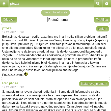
ptoza
Switch to full style
Odgovori
ptoza
↓
lunjo
17 tra 2012, 13:38
Bok svima. Nova sam ovdje, a zanima me ima li netko sličan problem našem!?
Imam curicu od 18 miseci koja ima urođenu ptozu livog očnog kapka (kapak joj
je spušten i prekriva joj 1/3 zjenice, zaležala je živac u maternici)! Sa 8 miseci
smo bile na pregledu u Šibeniku jer me bilo strah da joj ptoza ne utječe na vid.
Ustanovljeno je da je sve u redu ali nam je doktorica preporučila pregled u
Zagrebu. To smo također obavile i doktorica je potvrdila nalaz iz Šibenika ali je
rekla da će se sa vrimenom to tribati operirati, pa nam je preporučila treću
doktoricu kod koje još nismo bile! Na netu ima malo informacija o takvim
operacijama, a ono šta sam pročitala uglavnom nije obečavajuće! Zanima me
ima li netko da je proša takvu operaciju ili da zna nekoga!
Pozzzzzz svima
Re: ptoza
↓
Stefanova_mama
17 tra 2012, 19:07
S. ima ptozu na levom oku od rodjenja. I mi smo dobili informaciju sa vise
strana od lekara da operacija nije bas uvek uspesna. Ne diramo nista do
punoletstva kad ce sam odluciti. Mora se operisati ako zaklanja zenicu, jer
ugrozava vid. I kod njega je na gornjoj strani zenice i sa odrastanjem je naucio
da kontrolise kapak i svesno ga voljno podigne. Osim ptoze ima i +3 na oba
oka. Ako prilikom zvakanja kapak skace (sto je kod S. slucaj) radi se o Marcus