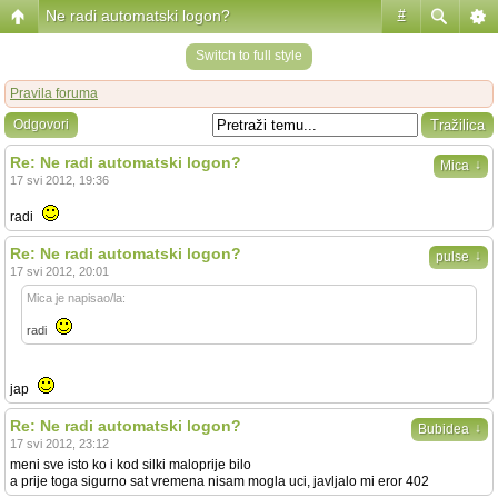
Ne radi automatski logon?
#
Switch to full style
Pravila foruma
Odgovori
Re: Ne radi automatski logon?
↓
Mica
17 svi 2012, 19:36
radi
Re: Ne radi automatski logon?
↓
pulse
17 svi 2012, 20:01
Mica je napisao/la:
radi
jap
Re: Ne radi automatski logon?
↓
Bubidea
17 svi 2012, 23:12
meni sve isto ko i kod silki maloprije bilo
a prije toga sigurno sat vremena nisam mogla uci, javljalo mi eror 402