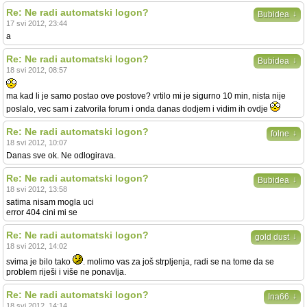
Re: Ne radi automatski logon?
↓
Bubidea
17 svi 2012, 23:44
a
Re: Ne radi automatski logon?
↓
Bubidea
18 svi 2012, 08:57
ma kad li je samo postao ove postove? vrtilo mi je sigurno 10 min, nista nije
poslalo, vec sam i zatvorila forum i onda danas dodjem i vidim ih ovdje
Re: Ne radi automatski logon?
↓
folne
18 svi 2012, 10:07
Danas sve ok. Ne odlogirava.
Re: Ne radi automatski logon?
↓
Bubidea
18 svi 2012, 13:58
satima nisam mogla uci
error 404 cini mi se
Re: Ne radi automatski logon?
↓
gold dust
18 svi 2012, 14:02
svima je bilo tako
. molimo vas za još strpljenja, radi se na tome da se
problem riješi i više ne ponavlja.
Re: Ne radi automatski logon?
↓
Ina66
18 svi 2012, 14:14