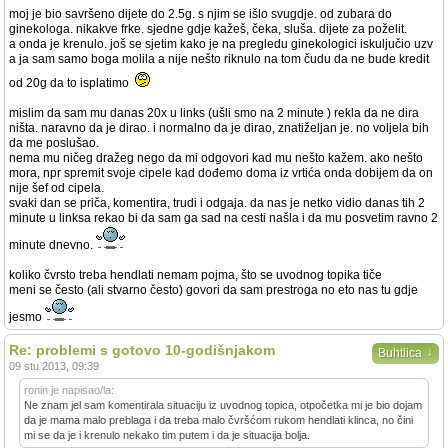
moj je bio savršeno dijete do 2.5g. s njim se išlo svugdje. od zubara do
ginekologa. nikakve frke. sjedne gdje kažeš, čeka, sluša. dijete za poželit.
a onda je krenulo. još se sjetim kako je na pregledu ginekologici iskuljučio uzv
a ja sam samo boga molila a nije nešto riknulo na tom čudu da ne bude kredit
od 20g da to isplatimo
mislim da sam mu danas 20x u links (ušli smo na 2 minute ) rekla da ne dira
ništa. naravno da je dirao. i normalno da je dirao, znatiželjan je. no voljela bih
da me poslušao.
nema mu ničeg dražeg nego da mi odgovori kad mu nešto kažem. ako nešto
mora, npr spremit svoje cipele kad dođemo doma iz vrtića onda dobijem da on
nije šef od cipela.
svaki dan se priča, komentira, trudi i odgaja. da nas je netko vidio danas tih 2
minute u linksa rekao bi da sam ga sad na cesti našla i da mu posvetim ravno 2
minute dnevno.
koliko čvrsto treba hendlati nemam pojma, što se uvodnog topika tiče
meni se često (ali stvarno često) govori da sam prestroga no eto nas tu gdje
jesmo
Re: problemi s gotovo 10-godišnjakom
↓
Buhtlica
09 stu 2013, 09:39
ronin je napisao/la:
Ne znam jel sam komentirala situaciju iz uvodnog topica, otpočetka mi je bio dojam
da je mama malo preblaga i da treba malo čvršćom rukom hendlati klinca, no čini
mi se da je i krenulo nekako tim putem i da je situacija bolja.