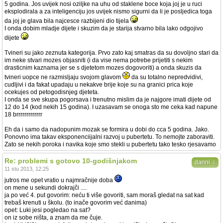
5 godina. Jos uvijek nosi oziljke na uhu od staklene boce koja joj je u ruci
eksplodirala a za inteligenciju jos uvijek nismo sigurni da li je posljedica toga
da joj je glava bila najcesce razbijeni dio tijela
I onda dobim mladje dijete i skuzim da je starija stvarno bila lako odgojivo
dijete
Tvineri su jako zeznuta kategorija. Prvo zato kaj smatras da su dovoljno stari da
im neke stvari mozes objasniti (i da vise nema potrebe prijetiti s nekim
drasticnim kaznama jer se s djetetom mozes dogovoriti) a onda skuzis da
tvineri uopce ne razmisljaju svojom glavom
da su totalno nepredvidivi,
cudljivi i da fakat upadaju u nekakve brije koje su na granici prica koje
ocekujes od petogodisnjeg djeteta.
I onda se sve skupa pogorsava i trenutno mislim da je najgore imati dijete od
12 do 14 (kod nekih 15 godina). I uzasavam se onoga sto me ceka kad napune
18 brrrrrrrrrrrrr
Eh da i samo da nadopunim mozak se formira u dobi do cca 5 godina. Jako.
Ponovno ima takav eksponenciijalni razvoj u pubertetu. To nemojte zaboraviti.
Zato se nekih poroka i navika koje smo stekli u pubertetu tako tesko rjesavamo
Re: problemi s gotovo 10-godišnjakom
↓
danni
11 stu 2013, 12:25
jutros me opet vratio u najmračnije doba
on mene u sekundi dokrajči ....
ja po već 4. put govorim: neću ti više govoriti, sam moraš gledat na sat kad
trebaš krenuti u školu. (to inače govorim već danima)
opet: Luki jesi pogledao na sat?
on iz sobe ništa, a znam da me čuje.