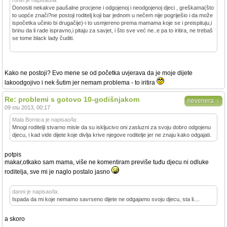
ronin je napisao/la:
Donositi nekakve paušalne procjene i odgojenoj i neodgojenoj djeci , greškama(što
to uopće znači?ne postoji roditelj koji bar jednom u nečem nije pogriješio i da može
ispočetka učinio bi drugačije)-i to usmjereno prema mamama koje se i preispituju,i
brinu da li rade ispravno,i pitaju za savjet, i što sve već ne..e pa to iritira, ne trebaš
se tome black lady čuditi.
Kako ne postoji? Evo mene se od početka uvjerava da je moje dijete
lakoodgojivo i nek šutim jer nemam problema - to iritira
Re: problemi s gotovo 10-godišnjakom
↓
nevenera
09 stu 2013, 00:17
Mala Bornica je napisao/la:
Mnogi roditelji stvarno misle da su iskljucivo oni zasluzni za svoju dobro odgojenu
djecu, i kad vide dijete koje divlja krive njegove roditelje jer ne znaju kako odgajati.
potpis
makar,otkako sam mama, više ne komentiram previše tuđu djecu ni odluke
roditelja, sve mi je naglo postalo jasno
danni je napisao/la:
Ispada da mi koje nemamo savrseno dijete ne odgajamo svoju djecu, sta li....
a skoro