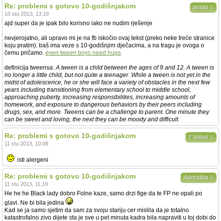
Re: problemi s gotovo 10-godišnjakom
↓
anlan
10 stu 2013, 13:19
ajd super da je ipak bilo korisno iako ne nudim rješenje
nevjerojatno, ali upravo mi je na fb iskočio ovaj tekst (preko neke treće stranice
koju pratim). baš ima veze s 10-godišnjim dječacima, a na tragu je ovoga o
čemu pričamo.
even tween boys need hugs
definicija tweensa:
A tween is a child between the ages of 9 and 12. A tween is
no longer a little child, but not quite a teenager. While a tween is not yet in the
midst of adolescence, he or she will face a variety of obstacles in the next few
years including transitioning from elementary school to middle school,
approaching puberty, increasing responsibilities, increasing amounts of
homework, and exposure to dangerous behaviors by their peers including
drugs, sex, and more. Tweens can be a challenge to parent. One minute they
can be sweet and loving, the next they can be moody and difficult.
Re: problemi s gotovo 10-godišnjakom
↓
† Volvo
11 stu 2013, 10:08
isti alergeni
Re: problemi s gotovo 10-godišnjakom
↓
Adorabla
11 stu 2013, 11:19
He he he Black lady dobro Folne kaze, samo drzi fige da te FP ne opali po
glavi. Ne bi bila jedina
Kad se ja samo sjetim da sam za svoju stariju cer mislila da je totalno
katastrofalno zivo dijete sta je sve u pet minuta kadra bila napraviti u toj dobi do