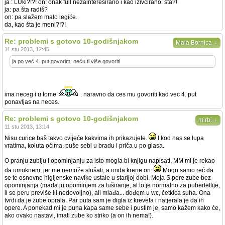
ja : LUki?!?! on: onak full nezainteresirano i kao iživcirano: šta?!
ja: pa šta radiš?
on: pa slažem malo legiće.
da, kao šta je meni?!?!
Re: problemi s gotovo 10-godišnjakom
↓
Mala Bornica
11 stu 2013, 12:45
ja po već 4. put govorim: neću ti više govoriti
ima neceg i u tome
. naravno da ces mu govoriti kad vec 4. put
ponavljas na neces.
Re: problemi s gotovo 10-godišnjakom
↓
mirbi
11 stu 2013, 13:14
Nisu curice baš takvo cvijeće kakvima ih prikazujete.
I kod nas se lupa
vratima, koluta očima, puše sebi u bradu i priča u po glasa.
O pranju zubiju i opominjanju za isto mogla bi knjigu napisati, MM mi je rekao
da umuknem, jer me nemože slušati, a onda krene on.
Mogu samo reć da
se te osnovne higijenske navike ustale u starijoj dobi. Moja S pere zube bez
opominjanja (mada ju opominjem za tuširanje, al to je normalno za pubertetlije,
il se peru previše ili nedovoljno), ali mlađa... dođem u wc, četkica suha. Ona
tvrdi da je zube oprala. Par puta sam je digla iz kreveta i natjerala je da ih
opere. A ponekad mi je puna kapa same sebe i pustim je, samo kažem kako će,
ako ovako nastavi, imati zube ko striko (a on ih nema!).