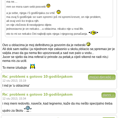
ma ne....
mm se mora sam sebi posvetit
a ja sebe, njega i 5-godišnjaka za vrtić
ma ovaj 5-godišnjak se sam spremi i još mi spremi krevet, on nije problem,
ali ovaj veći ko trojica njih.
on nije zločesto ili neodgojeno dijete.
jednostavno je on nekako....u oblacima. nikako nije u real life.
eto to mi se nekako čini najbolji opis njega i njegovog ponašanja.
Ovo u oblacima je moj definitivno,ja govorim da je nebeski
Ali dok sam radila i ja nijednom nije zakasnio u skolu,oblacio se,spremao jer je
valjda znao da ga nema tko upozoravati,a sad sve palo u vodu...
Jucer se sjetio da ima referat iz prirode za petak,a cijeli vikend ne radi nis,i
nema nis za uciti.
To mene izluduje
Re: problemi s gotovo 10-godišnjakom
↓
moj(a) djeca(k)
12 stu 2013, 15:19
I md je 'u oblacima'
Re: problemi s gotovo 10-godišnjakom
↓
danni
12 stu 2013, 15:34
i moj meni redovito, naveče, kad legnemo, kaže da mu nešto specijalno treba
ujutro za školu