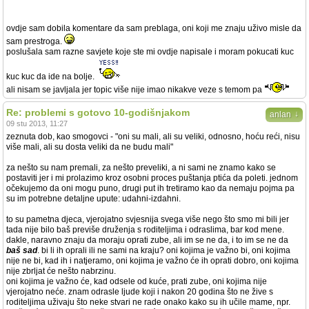
ovdje sam dobila komentare da sam preblaga, oni koji me znaju uživo misle da
sam prestroga.
poslušala sam razne savjete koje ste mi ovdje napisale i moram pokucati kuc
kuc kuc da ide na bolje.
ali nisam se javljala jer topic više nije imao nikakve veze s temom pa
Re: problemi s gotovo 10-godišnjakom
↓
anlan
09 stu 2013, 11:27
zeznuta dob, kao smogovci - "oni su mali, ali su veliki, odnosno, hoću reći, nisu
više mali, ali su dosta veliki da ne budu mali"
za nešto su nam premali, za nešto preveliki, a ni sami ne znamo kako se
postaviti jer i mi prolazimo kroz osobni proces puštanja ptića da poleti. jednom
očekujemo da oni mogu puno, drugi put ih tretiramo kao da nemaju pojma pa
su im potrebne detaljne upute: udahni-izdahni.
to su pametna djeca, vjerojatno svjesnija svega više nego što smo mi bili jer
tada nije bilo baš previše druženja s roditeljima i odraslima, bar kod mene.
dakle, naravno znaju da moraju oprati zube, ali im se ne da, i to im se ne da
baš sad
. bi li ih oprali ili ne sami na kraju? oni kojima je važno bi, oni kojima
nije ne bi, kad ih i natjeramo, oni kojima je važno će ih oprati dobro, oni kojima
nije zbrljat će nešto nabrzinu.
oni kojima je važno će, kad odsele od kuće, prati zube, oni kojima nije
vjerojatno neće. znam odrasle ljude koji i nakon 20 godina što ne žive s
roditeljima uživaju što neke stvari ne rade onako kako su ih učile mame, npr.