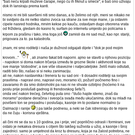
"baš neću krpati muževe čarape, nego ću ih frknut u smeće", e baš ono uživaju
dok ih lansiraju prema kanti.
nismo ni mi bili savršeni niti smo danas, a to želimo od njih. meni se nikako ne
bi svidjelo da mi netko stalno zvoca sa strane za sve moje mane, i ja ostavim
cipele nasred hodnika, mrvim kekse po kauču, ostavljam dugo otvorena vrata
od frižidera, gledam do kasno tv, surfam po internetu umjesto po policama s
krpom za prašinu i tako, ima toga još
zamisli da mi sad muž, kao npr. stariji,
prigovara za to. pa katastrofa.
znam, mi smo roditelji i naša je dužnost odgajati dijete i "dok je pod mojim
krovom..."
, ali znamo fakat biti naporni. ajmo se staviti u njihovu poziciju
- napokon si doma nakon trčanja između te grozne škole i aktivnosti koje su
sve manje 'slobodne', a sve više obavezne i natjecateljske. želiš malo odlutati,
raditi bilo što, našao si si neku zanimaciju.
ali ne, nakon nastavnika i trenera tu su sad oni - ti dosadni roditelji sa svojim
pravilima - napravi ono, napravi ovo, moramo ići, požuri! počnemo fino i
zavaramo ih da smo dobrohotni pa nas ni ne shvate ozbiljno (hoćemo li na
poslu prije poslušati gadnog ili frendovskog šefa?).
onda već nakon trećeg, četvrtog puta ono -"dušo hajde idemo, znaš da
moramo" postane deračina i sveopća svađa među ukućanima. dok su mlađi na
povišeni ton se prepadnu i poslušaju, kasnije im to postane normalno (u
Dalmaciji i ranije
) pa lakše podnesu, a neki se čak istreniraju do te mjere
da ne čuju - korisna vještina.
ali čini mi se da su s 10 godina, pa i prije, već poprilično odrasli i formirani, sve
ostalo je nekakva dresura s ciljem što lakšeg suživota u užoj, a kasnije i široj
zajednici. samo je umjetnost da kroz tu dresuru, koja je na žalost potrebna, ne