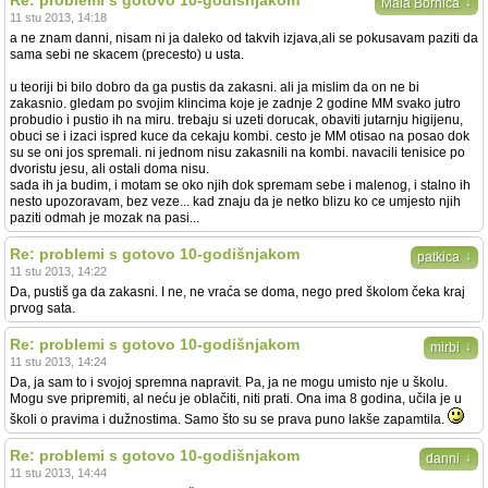
Re: problemi s gotovo 10-godišnjakom
↓
Mala Bornica
11 stu 2013, 14:18
a ne znam danni, nisam ni ja daleko od takvih izjava,ali se pokusavam paziti da
sama sebi ne skacem (precesto) u usta.
u teoriji bi bilo dobro da ga pustis da zakasni. ali ja mislim da on ne bi
zakasnio. gledam po svojim klincima koje je zadnje 2 godine MM svako jutro
probudio i pustio ih na miru. trebaju si uzeti dorucak, obaviti jutarnju higijenu,
obuci se i izaci ispred kuce da cekaju kombi. cesto je MM otisao na posao dok
su se oni jos spremali. ni jednom nisu zakasnili na kombi. navacili tenisice po
dvoristu jesu, ali ostali doma nisu.
sada ih ja budim, i motam se oko njih dok spremam sebe i malenog, i stalno ih
nesto upozoravam, bez veze... kad znaju da je netko blizu ko ce umjesto njih
paziti odmah je mozak na pasi...
Re: problemi s gotovo 10-godišnjakom
↓
patkica
11 stu 2013, 14:22
Da, pustiš ga da zakasni. I ne, ne vraća se doma, nego pred školom čeka kraj
prvog sata.
Re: problemi s gotovo 10-godišnjakom
↓
mirbi
11 stu 2013, 14:24
Da, ja sam to i svojoj spremna napravit. Pa, ja ne mogu umisto nje u školu.
Mogu sve pripremiti, al neću je oblačiti, niti prati. Ona ima 8 godina, učila je u
školi o pravima i dužnostima. Samo što su se prava puno lakše zapamtila.
Re: problemi s gotovo 10-godišnjakom
↓
danni
11 stu 2013, 14:44