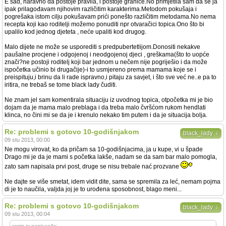
E sad, naravno da postoje pravila, i postoje granice.No primjetila sam da se ja
ipak prilagođavam njihovim različitim karakterima.Metodom pokušaja i
pogrešaka istom cilju pokušavam prići ponešto različitim metodama.No nema
recepta koji kao roditelji možemo ponuditi npr otvaračici topica.Ono što bi
upalilo kod jednog djeteta , neće upaliti kod drugog.
Malo dijete ne može se usporediti s predpubertetlijom.Donositi nekakve
paušalne procjene i odgojenoj i neodgojenoj djeci , greškama(što to uopće
znači?ne postoji roditelj koji bar jednom u nečem nije pogriješio i da može
ispočetka učinio bi drugačije)-i to usmjereno prema mamama koje se i
preispituju,i brinu da li rade ispravno,i pitaju za savjet, i što sve već ne..e pa to
iritira, ne trebaš se tome black lady čuditi.
Ne znam jel sam komentirala situaciju iz uvodnog topica, otpočetka mi je bio
dojam da je mama malo preblaga i da treba malo čvršćom rukom hendlati
klinca, no čini mi se da je i krenulo nekako tim putem i da je situacija bolja.
Re: problemi s gotovo 10-godišnjakom
↓
black_lady
09 stu 2013, 00:00
Ne mogu virovat, ko da pričam sa 10-godišnjacima, ja u kupe, vi u špade
Drago mi je da je mami s početka lakše, nadam se da sam bar malo pomogla,
zato sam napisala prvi post, druge se nisu trebale nać prozvane
Ne dajte se više smetat, idem vidit dite, sama se spremila za leć, nemam pojma
di je to naučila, valjda joj je to urođena sposobnost, blago meni...
Re: problemi s gotovo 10-godišnjakom
↓
black_lady
09 stu 2013, 00:04