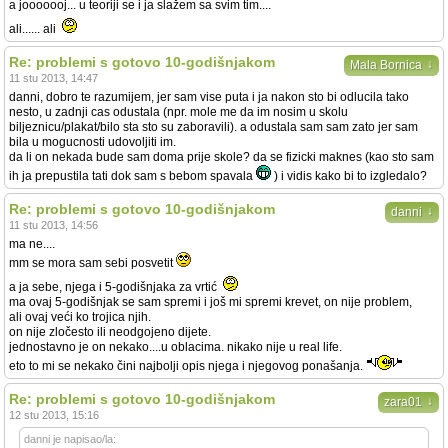
a jooooooj... u teoriji se i ja slažem sa svim tim....
ali...... ali
Re: problemi s gotovo 10-godišnjakom
↓
Mala Bornica
11 stu 2013, 14:47
danni, dobro te razumijem, jer sam vise puta i ja nakon sto bi odlucila tako
nesto, u zadnji cas odustala (npr. mole me da im nosim u skolu
biljeznicu/plakat/bilo sta sto su zaboravili). a odustala sam sam zato jer sam
bila u mogucnosti udovoljiti im.
da li on nekada bude sam doma prije skole? da se fizicki maknes (kao sto sam
ih ja prepustila tati dok sam s bebom spavala
) i vidis kako bi to izgledalo?
Re: problemi s gotovo 10-godišnjakom
↓
danni
11 stu 2013, 14:56
ma ne....
mm se mora sam sebi posvetit
a ja sebe, njega i 5-godišnjaka za vrtić
ma ovaj 5-godišnjak se sam spremi i još mi spremi krevet, on nije problem,
ali ovaj veći ko trojica njih.
on nije zločesto ili neodgojeno dijete.
jednostavno je on nekako....u oblacima. nikako nije u real life.
eto to mi se nekako čini najbolji opis njega i njegovog ponašanja.
Re: problemi s gotovo 10-godišnjakom
↓
zara01
12 stu 2013, 15:16
danni je napisao/la: