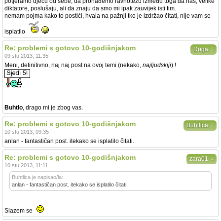
potjeramo djecu od sebe, da pronađemo ravnotežu između toga da nas, velike
diktatore, poslušaju, ali da znaju da smo mi ipak zauvijek isti tim.
nemam pojma kako to postići, hvala na pažnji tko je izdržao čitati, nije vam se
isplatilo
Re: problemi s gotovo 10-godišnjakom
↓
Duga
09 stu 2013, 11:35
Meni, definitivno, naj naj post na ovoj temi (nekako,
najljudskiji
) !
Buhtlo
, drago mi je zbog vas.
Re: problemi s gotovo 10-godišnjakom
↓
Buhtlica
10 stu 2013, 09:35
anlan - fantastičan post. itekako se isplatilo čitati.
Re: problemi s gotovo 10-godišnjakom
↓
zara01
10 stu 2013, 11:11
Buhtlica je napisao/la:
anlan - fantastičan post. itekako se isplatilo čitati.
Slazem se