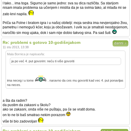
I tako... ima toga. Sigurno je samo jedno: sva su dica različita. Sa starijom
nisam imala problema sa učenjem i mislila da je sa svima tako, al mlađa mi se
zato krvi napila.
Priča sa Folne i bratom igra i u našoj obitelji: moja sestra ima nevjerojatno živu,
pametnu i nemogući kćer, koju ja obožavam. I uvik su je smatrali neodgojenom,
naročito sin mog ujaka, dok i sam nije dobio takvog sina. Pa sad šuti.
Re: problemi s gotovo 10-godišnjakom
↓
danni
11 stu 2013, 13:38
Mala Bornica je napisao/la:
ja po već 4. put govorim: neću ti više govoriti
ima neceg i u tome
. naravno da ces mu govoriti kad vec 4. put ponavljas
na neces.
a šta da radim?
da pustim da zakasni u školu?
ako se zakasni, onda više ne puštaju, pa će se vratit doma.
on to ne bi baš smatrao nekim porazom
više bi bio zadovoljan