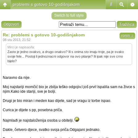
problemi s gotovo 10-godišnjakom
#
Switch to full style
Odgovori
Re: problemi s gotovo 10-godišnjakom
↓
ronin
08 stu 2013, 21:52
Mirci je napisao/la:
Zasto je jedno ovakvo, a drugo onakvo? Ili s onima sto imaju troje, pa je svako
svoje fele... Postoji li jednoznacni odgovor na ovo pitanje? Ili ipak nije sve crno
bijelo?
Naravno da nije.
Moj najstariji momčić bio je zbilja teško odgojiv.I još prvi! Ispalila sam na živce s
njim.Kako ide stariji, sve je bolji.
Drugi je bio miran i meden kao dijete, sad je vragu iz torbe ispao.
Curica je dijete s pp, posebna priča.
Najmlađi je najstaloženija osoba u obitelji.
Dakle, četvero djece, svatko svoja priča.Odgajani jednako.