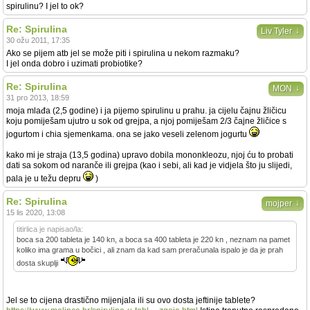
spirulinu? I jel to ok?
Re: Spirulina
↓
Liv Tyler
30 ožu 2011, 17:35
Ako se pijem atb jel se može piti i spirulina u nekom razmaku?
I jel onda dobro i uzimati probiotike?
Re: Spirulina
↓
MON
31 pro 2013, 18:59
moja mlađa (2,5 godine) i ja pijemo spirulinu u prahu. ja cijelu čajnu žličicu
koju pomiješam ujutro u sok od grejpa, a njoj pomiješam 2/3 čajne žličice s
jogurtom i chia sjemenkama. ona se jako veseli zelenom jogurtu
kako mi je straja (13,5 godina) upravo dobila mononkleozu, njoj ću to probati
dati sa sokom od naranče ili grejpa (kao i sebi, ali kad je vidjela što ju slijedi,
pala je u težu depru
)
Re: Spirulina
↓
mojper
15 lis 2020, 13:08
titirlica je napisao/la:
boca sa 200 tableta je 140 kn, a boca sa 400 tableta je 220 kn , neznam na pamet
koliko ima grama u bočici , ali znam da kad sam preračunala ispalo je da je prah
dosta skuplji
Jel se to cijena drastično mijenjala ili su ovo dosta jeftinije tablete?