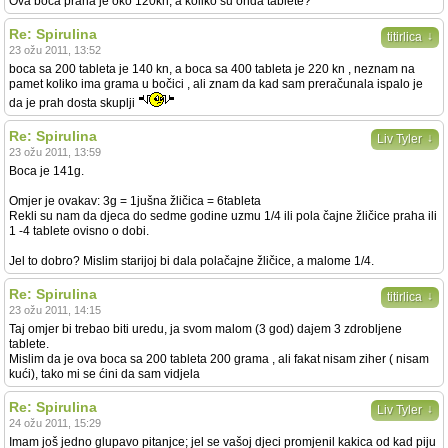
Ova boca praha je oko 120kn, a koliko su onda tablete?
Re: Spirulina
↓
titirlica
23 ožu 2011, 13:52
boca sa 200 tableta je 140 kn, a boca sa 400 tableta je 220 kn , neznam na
pamet koliko ima grama u bočici , ali znam da kad sam preračunala ispalo je
da je prah dosta skuplji
Re: Spirulina
↓
Liv Tyler
23 ožu 2011, 13:59
Boca je 141g.
Omjer je ovakav: 3g = 1jušna žličica = 6tableta
Rekli su nam da djeca do sedme godine uzmu 1/4 ili pola čajne žličice praha ili
1 -4 tablete ovisno o dobi.
Jel to dobro? Mislim starijoj bi dala polačajne žličice, a malome 1/4.
Re: Spirulina
↓
titirlica
23 ožu 2011, 14:15
Taj omjer bi trebao biti uredu, ja svom malom (3 god) dajem 3 zdrobljene
tablete.
Mislim da je ova boca sa 200 tableta 200 grama , ali fakat nisam ziher ( nisam
kući), tako mi se ćini da sam vidjela
Re: Spirulina
↓
Liv Tyler
24 ožu 2011, 15:29
Imam još jedno glupavo pitanjce; jel se vašoj djeci promjenil kakica od kad piju