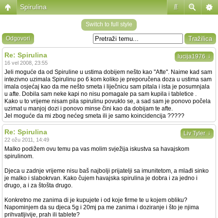
Spirulina
#
Switch to full style
Odgovori
Re: Spirulina
↓
lucija1976
16 vel 2008, 23:55
Jeli moguće da od Spiruline u ustima dobijem nešto kao "Afte". Naime kad sam
intezivno uzimala Spirulinu po 6 kom koliko je preporučena doza u ustima sam
imala osjećaj kao da me nešto smeta i liječnicu sam pitala i ista je posumnjala
u afte. Dobila sam neke kapi no nisu pomagale pa sam kupila i tabletice .
Kako u to vrijeme nisam pila spirulinu povuklo se, a sad sam je ponovo počela
uzimat u manjoj dozi i ponovo minse čini kao da dobijam te afte.
Jel moguće da mi zbog nećeg smeta ili je samo koincidencija ?????
Re: Spirulina
↓
Liv Tyler
22 ožu 2011, 14:49
Malko podižem ovu temu pa vas molim svježija iskustva sa havajskom
spirulinom.
Djeca u zadnje vrijeme nisu baš najbolji prijatelji sa imunitetom, a mlađi sinko
je malko i slabokrvan. Kako čujem havajska spirulina je dobra i za jedno i
drugo, a i za štošta drugo.
Konkretno me zanima di je kupujete i od koje firme te u kojem obliku?
Napominjem da su djeca 5g i 20mj pa me zanima i doziranje i što je njima
prihvatljivije, prah ili tablete?