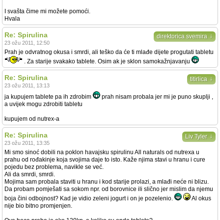
I svašta čime mi možete pomoći.
Hvala
Re: Spirulina
↓
direktorica svemira
23 ožu 2011, 12:50
Prah je odvratnog okusa i smrdi, ali teško da će ti mlađe dijete progutati tabletu
. Za starije svakako tablete. Osim ak je sklon samokažnjavanju
Re: Spirulina
↓
titirlica
23 ožu 2011, 13:13
ja kupujem tablete pa ih zdrobim
prah nisam probala jer mi je puno skuplji ,
a uvijek mogu zdrobiti tabletu
kupujem od nutrex-a
Re: Spirulina
↓
Liv Tyler
23 ožu 2011, 13:35
Mi smo sinoć dobili na poklon havajsku spirulinu All naturals od nutrexa u
prahu od rođakinje koja svojima daje to isto. Kaže njima stavi u hranu i cure
pojedu bez problema, navikle se već.
Ali da smrdi, smrdi.
Mojima sam probala staviti u hranu i kod starije prolazi, a mlađi neće ni blizu.
Da probam pomješati sa sokom npr. od borovnice ili slično jer mislim da njemu
boja čini odbojnost? Kad je vidio zeleni jogurt i on je pozelenio.
Al okus
nije bio bitno promjenjen.