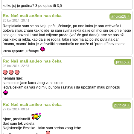
kolko joj je godina? 3 po opisu ili 3,5
Re: Naš mali anđeo nas čeka
↓
ančica28
25 kol 2014, 20:41
Rasplakala sam se na tvoju priču, čekanje, pa ono kako je ona već vaša i
gotova stvar, znam kak to ide, ja sam svima rekla da je on moj sin još prije nego
smo ga upoznali i sad kad vrijeme prođe (već će god dana) i sve se posloži,
baš kako si rekla, kao da si je rodila, tako i moj malac po sto puta na dan
"mama, mama" iako je već veliki harambaša ne može ni "prdnuti" bez mame.
Pusa ljepotici, uživajte
Re: Naš mali anđeo nas čeka
↓
penny
25 kol 2014, 22:37
nemam rijeci
samo srce jace kuca zbog vase srece
jedva cekam da vas vidim u punom sastavu i da upoznam malu princezu
Re: Naš mali anđeo nas čeka
↓
putnica
27 kol 2014, 00:14
Ajme, predivno!!!
Sad sam tek vidjela.
Najiskrenije čestitke - tako sam sretna zbog tebe.