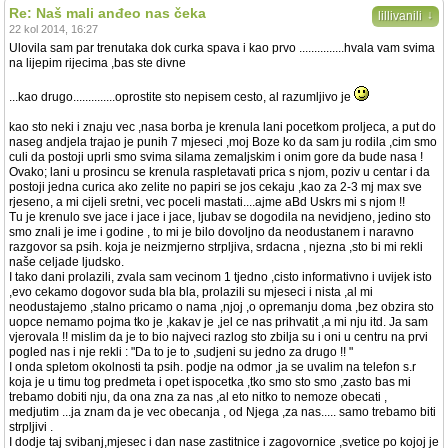
Re: Naš mali anđeo nas čeka
↓
lillivanili
22 kol 2014, 16:27
Ulovila sam par trenutaka dok curka spava i kao prvo ...............hvala vam svima
na lijepim rijecima ,bas ste divne
...kao drugo..............oprostite sto nepisem cesto, al razumljivo je
kao sto neki i znaju vec ,nasa borba je krenula lani pocetkom proljeca, a put do
naseg andjela trajao je punih 7 mjeseci ,moj Boze ko da sam ju rodila ,cim smo
culi da postoji uprli smo svima silama zemaljskim i onim gore da bude nasa !
Ovako; lani u prosincu se krenula raspletavati prica s njom, poziv u centar i da
postoji jedna curica ako zelite no papiri se jos cekaju ,kao za 2-3 mj max sve
rjeseno, a mi cijeli sretni, vec poceli mastati....ajme aBd Uskrs mi s njom !!
Tu je krenulo sve jace i jace i jace, ljubav se dogodila na nevidjeno, jedino sto
smo znali je ime i godine , to mi je bilo dovoljno da neodustanem i naravno
razgovor sa psih. koja je neizmjerno strpljiva, srdacna , njezna ,sto bi mi rekli
naše celjade ljudsko.
I tako dani prolazili, zvala sam vecinom 1 tjedno ,cisto informativno i uvijek isto
,evo cekamo dogovor suda bla bla, prolazili su mjeseci i nista ,al mi
neodustajemo ,stalno pricamo o nama ,njoj ,o opremanju doma ,bez obzira sto
uopce nemamo pojma tko je ,kakav je ,jel ce nas prihvatit ,a mi nju itd. Ja sam
vjerovala !! mislim da je to bio najveci razlog sto zbilja su i oni u centru na prvi
pogled nas i nje rekli : "Da to je to ,sudjeni su jedno za drugo !! "
I onda spletom okolnosti ta psih. podje na odmor ,ja se uvalim na telefon s.r
koja je u timu tog predmeta i opet ispocetka ,tko smo sto smo ,zasto bas mi
trebamo dobiti nju, da ona zna za nas ,al eto nitko to nemoze obecati ,
medjutim ...ja znam da je vec obecanja , od Njega ,za nas..... samo trebamo biti
strpljivi .
I dodje taj svibanj,mjesec i dan nase zastitnice i zagovornice ,svetice po kojoj je