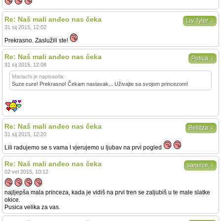
Re: Naš mali anđeo nas čeka
↓
Liv Tyler
31 sij 2015, 12:02
Prekrasno. Zaslužili ste!
Re: Naš mali anđeo nas čeka
↓
Potica
31 sij 2015, 12:08
Mariachi je napisao/la:
Suze cure! Prekrasno! Čekam nastavak... Uživajte sa svojom princezom!
Re: Naš mali anđeo nas čeka
↓
Bellitza
31 sij 2015, 12:20
Lili radujemo se s vama I vjerujemo u ljubav na prvi pogled
Re: Naš mali anđeo nas čeka
↓
sanelce
02 vel 2015, 10:12
najljepša mala princeza, kada je vidiš na prvi tren se zaljubiš u te male slatke
okice.
Pusica velika za vas.