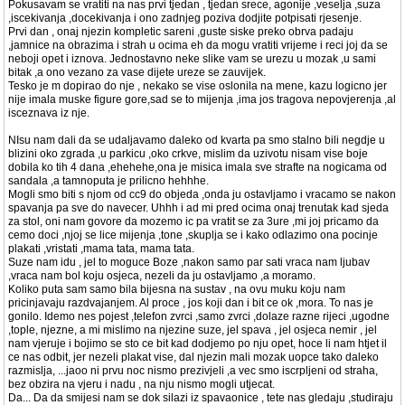
Pokusavam se vratiti na nas prvi tjedan , tjedan srece, agonije ,veselja ,suza
,iscekivanja ,docekivanja i ono zadnjeg poziva dodjite potpisati rjesenje.
Prvi dan , onaj njezin kompletic sareni ,guste siske preko obrva padaju
,jamnice na obrazima i strah u ocima eh da mogu vratiti vrijeme i reci joj da se
neboji opet i iznova. Jednostavno neke slike vam se urezu u mozak ,u sami
bitak ,a ono vezano za vase dijete ureze se zauvijek.
Tesko je m dopirao do nje , nekako se vise oslonila na mene, kazu logicno jer
nije imala muske figure gore,sad se to mijenja ,ima jos tragova nepovjerenja ,al
isceznava iz nje.
NIsu nam dali da se udaljavamo daleko od kvarta pa smo stalno bili negdje u
blizini oko zgrada ,u parkicu ,oko crkve, mislim da uzivotu nisam vise boje
dobila ko tih 4 dana ,ehehehe,ona je misica imala sve strafte na nogicama od
sandala ,a tamnoputa je prilicno hehhhe.
Mogli smo biti s njom od cc9 do objeda ,onda ju ostavljamo i vracamo se nakon
spavanja pa sve do navecer. Uhhh i ad mi pred ocima onaj trenutak kad sjeda
za stol, oni nam govore da mozemo ic pa vratit se za 3ure ,mi joj pricamo da
cemo doci ,njoj se lice mijenja ,tone ,skuplja se i kako odlazimo ona pocinje
plakati ,vristati ,mama tata, mama tata.
Suze nam idu , jel to moguce Boze ,nakon samo par sati vraca nam ljubav
,vraca nam bol koju osjeca, nezeli da ju ostavljamo ,a moramo.
Koliko puta sam samo bila bijesna na sustav , na ovu muku koju nam
pricinjavaju razdvajanjem. Al proce , jos koji dan i bit ce ok ,mora. To nas je
gonilo. Idemo nes pojest ,telefon zvrci ,samo zvrci ,dolaze razne rijeci ,ugodne
,tople, njezne, a mi mislimo na njezine suze, jel spava , jel osjeca nemir , jel
nam vjeruje i bojimo se sto ce bit kad dodjemo po nju opet, hoce li nam htjet il
ce nas odbit, jer nezeli plakat vise, dal njezin mali mozak uopce tako daleko
razmislja, ...jaoo ni prvu noc nismo prezivjeli ,a vec smo iscrpljeni od straha,
bez obzira na vjeru i nadu , na nju nismo mogli utjecat.
Da... Da da smijesi nam se dok silazi iz spavaonice , tete nas gledaju ,studiraju