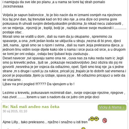
i namiguju da sve ide po planu ,a u nama se lomi taj strah pomalo
,isceznavaaa
Voljela je sapun baloncice , to je bio nacin da m izmami osmjeh na njezinom
licu taj prvi dan, taj trenutak kad on trci oko nje ,a ona dize oci prema gore
pokusava ih uhvati svojim debeljuskastim prsticima ,to nikad necu zaboraviti ,
on se mijenja , njezniji je , topliji, bolji je , razbija okove svoje muskosti i ..............
postaje otac .
Morali smo se vratiti u dom , dali su nam da ju okupamo , spremimo za
spavanje, a ona ,zvrk jedan koda se ukljucila u struju ,nezna di bi prvo, djeci
,teti, nama , igrali smo se s njom i svima , dali su nam ,koja prekrasna djeca ,u
jednom trnu vidim svoje dijete kako ide s nama i srce puca od srce, a u drugom
se lomi jer oni ostaju , ostaju bez ljubavi koju zasluzuju .
Deset navecer ,svi spavaju samo ona ne , cuva nas za ruku neda nam ic ,legli
smo ju krevetic jedva , ljuti se , pokazuje nezadovoljstvo ,bez obzira sto joj mi
govorili ,nesretna je jer osjeca da odlazimo, opet. Sjeli smo kraj nje ,ja s jedne
strane ,m s druge i uzeli ju za rukice, pricali joj ,trajalo je to dobrih sat vremena i
pocel je popustata ,tijelo ju izdaje, spava joj je . Mi odlazimo pricajuci u sebi da
se vracamo .
Ljbav na prvi pogled !!!???? Da vjerujem u to !
Lezimo u krevetu, pokusavam rezimirati dan , svoje osjecaje njezine, njegove ,
nas zivot ...........tonem u san s nadom da ce jutro cim prije doci
Re: Naš mali anđeo nas čeka
↓
Vicky & Mama
30 sij 2015, 01:10
Ajme Lilly... tako prekrasno... nježno i snažno u isti tren