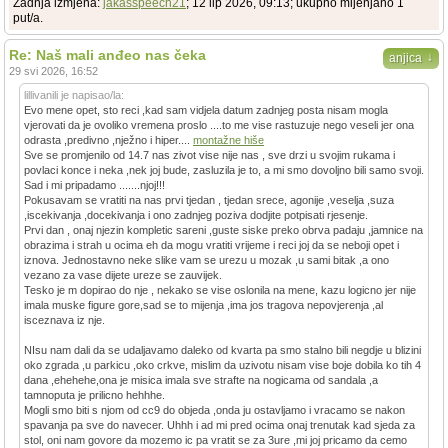
Zadnja izmjena:
jakasspeech21
; 12 lip 2026, 09:13; ukupno mijenjano 1
put/a.
Re: Naš mali anđeo nas čeka
↓
anjica
29 svi 2026, 16:52
lillivanili je napisao/la:
Evo mene opet, sto reci ,kad sam vidjela datum zadnjeg posta nisam mogla
vjerovati da je ovoliko vremena proslo ....to me vise rastuzuje nego veseli jer ona
odrasta ,predivno ,nježno i hiper....
montažne hiše
Sve se promjenilo od 14.7 nas zivot vise nije nas , sve drzi u svojim rukama i
povlaci konce i neka ,nek joj bude, zasluzila je to, a mi smo dovoljno bili samo svoji.
Sad i mi pripadamo .......njoj!!!
Pokusavam se vratiti na nas prvi tjedan , tjedan srece, agonije ,veselja ,suza
,iscekivanja ,docekivanja i ono zadnjeg poziva dodjite potpisati rjesenje.
Prvi dan , onaj njezin kompletic sareni ,guste siske preko obrva padaju ,jamnice na
obrazima i strah u ocima eh da mogu vratiti vrijeme i reci joj da se neboji opet i
iznova. Jednostavno neke slike vam se urezu u mozak ,u sami bitak ,a ono
vezano za vase dijete ureze se zauvijek.
Tesko je m dopirao do nje , nekako se vise oslonila na mene, kazu logicno jer nije
imala muske figure gore,sad se to mijenja ,ima jos tragova nepovjerenja ,al
isceznava iz nje.
NIsu nam dali da se udaljavamo daleko od kvarta pa smo stalno bili negdje u blizini
oko zgrada ,u parkicu ,oko crkve, mislim da uzivotu nisam vise boje dobila ko tih 4
dana ,ehehehe,ona je misica imala sve strafte na nogicama od sandala ,a
tamnoputa je prilicno hehhhe.
Mogli smo biti s njom od cc9 do objeda ,onda ju ostavljamo i vracamo se nakon
spavanja pa sve do navecer. Uhhh i ad mi pred ocima onaj trenutak kad sjeda za
stol, oni nam govore da mozemo ic pa vratit se za 3ure ,mi joj pricamo da cemo