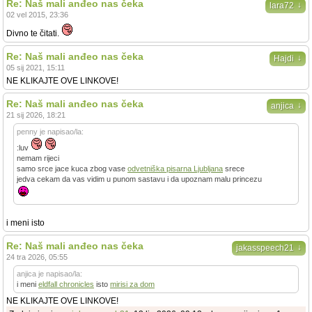
Re: Naš mali anđeo nas čeka
↓
lara72
02 vel 2015, 23:36
Divno te čitati.
Re: Naš mali anđeo nas čeka
↓
Hajdi
05 sij 2021, 15:11
NE KLIKAJTE OVE LINKOVE!
Re: Naš mali anđeo nas čeka
↓
anjica
21 sij 2026, 18:21
penny je napisao/la:
:luv
nemam rijeci
samo srce jace kuca zbog vase
odvetniška pisarna Ljubljana
srece
jedva cekam da vas vidim u punom sastavu i da upoznam malu princezu
i meni isto
Re: Naš mali anđeo nas čeka
↓
jakasspeech21
24 tra 2026, 05:55
anjica je napisao/la:
i meni
eldfall chronicles
isto
mirisi za dom
NE KLIKAJTE OVE LINKOVE!