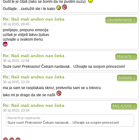
Gušt te je čitati (iako se borim da ne pustim suzu)
Guštajte... zaslužili ste i te kako
Re: Naš mali anđeo nas čeka
↓
zauvijekmama
30 sij 2015, 09:45
prelijepo, prepuno emocija
uzitak je vidjeti takvu ljubav
uzivajte u svakom trenu
Re: Naš mali anđeo nas čeka
↓
Mariachi
30 sij 2015, 12:58
Suze cure! Prekrasno! Čekam nastavak... Uživajte sa svojom princezom!
Re: Naš mali anđeo nas čeka
↓
badada
30 sij 2015, 13:33
ma ja sam se rasplakala skroz, pretvorila sam se u lokvicu
tako mi je drago da ste se našli
Re: Naš mali anđeo nas čeka
↓
MALA2006
30 sij 2015, 23:04
Mariachi je napisao/la:
Suze cure! Prekrasno! Čekam nastavak... Uživajte sa svojom princezom!