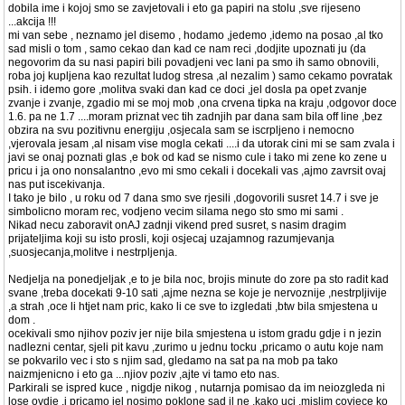
dobila ime i kojoj smo se zavjetovali i eto ga papiri na stolu ,sve rijeseno
...akcija !!!
mi van sebe , neznamo jel disemo , hodamo ,jedemo ,idemo na posao ,al tko
sad misli o tom , samo cekao dan kad ce nam reci ,dodjite upoznati ju (da
negovorim da su nasi papiri bili povadjeni vec lani pa smo ih samo obnovili,
roba joj kupljena kao rezultat ludog stresa ,al nezalim ) samo cekamo povratak
psih. i idemo gore ,molitva svaki dan kad ce doci ,jel dosla pa opet zvanje
zvanje i zvanje, zgadio mi se moj mob ,ona crvena tipka na kraju ,odgovor doce
1.6. pa ne 1.7 ....moram priznat vec tih zadnjih par dana sam bila off line ,bez
obzira na svu pozitivnu energiju ,osjecala sam se iscrpljeno i nemocno
,vjerovala jesam ,al nisam vise mogla cekati ....i da utorak cini mi se sam zvala i
javi se onaj poznati glas ,e bok od kad se nismo cule i tako mi zene ko zene u
pricu i ja ono nonsalantno ,evo mi smo cekali i docekali vas ,ajmo zavrsit ovaj
nas put iscekivanja.
I tako je bilo , u roku od 7 dana smo sve rjesili ,dogovorili susret 14.7 i sve je
simbolicno moram rec, vodjeno vecim silama nego sto smo mi sami .
Nikad necu zaboravit onAJ zadnji vikend pred susret, s nasim dragim
prijateljima koji su isto prosli, koji osjecaj uzajamnog razumjevanja
,suosjecanja,molitve i nestrpljenja.
Nedjelja na ponedjeljak ,e to je bila noc, brojis minute do zore pa sto radit kad
svane ,treba docekati 9-10 sati ,ajme nezna se koje je nervoznije ,nestrpljivije
,a strah ,oce li htjet nam pric, kako li ce sve to izgledati ,btw bila smjestena u
dom .
ocekivali smo njihov poziv jer nije bila smjestena u istom gradu gdje i n jezin
nadlezni centar, sjeli pit kavu ,zurimo u jednu tocku ,pricamo o autu koje nam
se pokvarilo vec i sto s njim sad, gledamo na sat pa na mob pa tako
naizmjenicno i eto ga ...njiov poziv ,ajte vi tamo eto nas.
Parkirali se ispred kuce , nigdje nikog , nutarnja pomisao da im neiozgleda ni
lose ovdje ,i pricamo jel nosimo poklone sad il ne ,kako uci ,mislim covjece ko