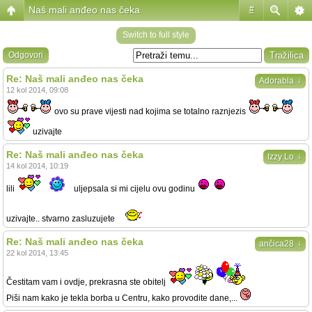
Naš mali anđeo nas čeka
#
Switch to full style
Odgovori
Re: Naš mali anđeo nas čeka
↓
Adorabla
12 kol 2014, 09:08
ovo su prave vijesti nad kojima se totalno raznjezis
uzivajte
Re: Naš mali anđeo nas čeka
↓
Izzy Lo
14 kol 2014, 10:19
lili
uljepsala si mi cijelu ovu godinu
uzivajte.. stvarno zasluzujete
Re: Naš mali anđeo nas čeka
↓
ančica28
22 kol 2014, 13:45
Čestitam vam i ovdje, prekrasna ste obitelj
Piši nam kako je tekla borba u Centru, kako provodite dane,...