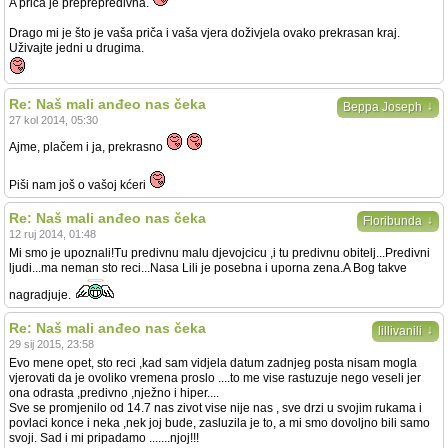
A priča je preprepredivna.
Drago mi je što je vaša priča i vaša vjera doživjela ovako prekrasan kraj.
Uživajte jedni u drugima.
Re: Naš mali anđeo nas čeka
↓
Beppa Joseph
27 kol 2014, 05:30
Ajme, plačem i ja, prekrasno
Piši nam još o vašoj kćeri
Re: Naš mali anđeo nas čeka
↓
Floribunda
12 ruj 2014, 01:48
Mi smo je upoznali!Tu predivnu malu djevojcicu ,i tu predivnu obitelj...Predivni
ljudi...ma neman sto reci...Nasa Lili je posebna i uporna zena.A Bog takve
nagradjuje.
Re: Naš mali anđeo nas čeka
↓
lillivanili
29 sij 2015, 23:58
Evo mene opet, sto reci ,kad sam vidjela datum zadnjeg posta nisam mogla
vjerovati da je ovoliko vremena proslo ....to me vise rastuzuje nego veseli jer
ona odrasta ,predivno ,nježno i hiper....
Sve se promjenilo od 14.7 nas zivot vise nije nas , sve drzi u svojim rukama i
povlaci konce i neka ,nek joj bude, zasluzila je to, a mi smo dovoljno bili samo
svoji. Sad i mi pripadamo .......njoj!!!