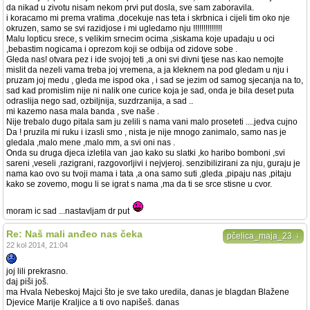
da nikad u zivotu nisam nekom prvi put dosla, sve sam zaboravila.
i koracamo mi prema vratima ,docekuje nas teta i skrbnica i cijeli tim oko nje
okruzen, samo se svi razidjose i mi ugledamo nju !!!!!!!!!!!!!!
Malu lopticu srece, s velikim srnecim ocima ,siskama koje upadaju u oci
,bebastim nogicama i oprezom koji se odbija od zidove sobe .
Gleda nas! otvara pez i ide svojoj teti ,a oni svi divni tjese nas kao nemojte
mislit da nezeli vama treba joj vremena, a ja kleknem na pod gledam u nju i
pruzam joj medu , gleda me ispod oka , i sad se jezim od samog sjecanja na to,
sad kad promislim nije ni nalik one curice koja je sad, onda je bila deset puta
odraslija nego sad, ozbiljnija, suzdrzanija, a sad ..
mi kazemo nasa mala banda , sve naše .
Nije trebalo dugo pitala sam ju zelili s nama vani malo proseteti ....jedva cujno
Da ! pruzila mi ruku i izasli smo , nista je nije mnogo zanimalo, samo nas je
gledala ,malo mene ,malo mm, a svi oni nas .
Onda su druga djeca izletila van ,jao kako su slatki ,ko haribo bomboni ,svi
sareni ,veseli ,razigrani, razgovorljivi i nejvjeroj. senzibilizirani za nju, guraju je
nama kao ovo su tvoji mama i tata ,a ona samo suti ,gleda ,pipaju nas ,pitaju
kako se zovemo, mogu li se igrat s nama ,ma da ti se srce stisne u cvor.
moram ic sad ...nastavljam dr put
Re: Naš mali anđeo nas čeka
↓
pčelica_maja_23
22 kol 2014, 21:04
joj lili prekrasno.
daj piši još.
ma Hvala Nebeskoj Majci što je sve tako uredila, danas je blagdan Blažene
Djevice Marije Kraljice a ti ovo napišeš. danas