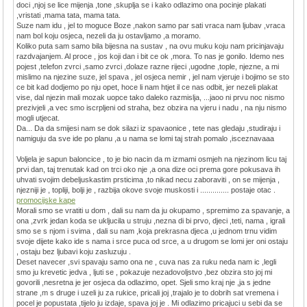
doci ,njoj se lice mijenja ,tone ,skuplja se i kako odlazimo ona pocinje plakati
,vristati ,mama tata, mama tata.
Suze nam idu , jel to moguce Boze ,nakon samo par sati vraca nam ljubav ,vraca
nam bol koju osjeca, nezeli da ju ostavljamo ,a moramo.
Koliko puta sam samo bila bijesna na sustav , na ovu muku koju nam pricinjavaju
razdvajanjem. Al proce , jos koji dan i bit ce ok ,mora. To nas je gonilo. Idemo nes
pojest ,telefon zvrci ,samo zvrci ,dolaze razne rijeci ,ugodne ,tople, njezne, a mi
mislimo na njezine suze, jel spava , jel osjeca nemir , jel nam vjeruje i bojimo se sto
ce bit kad dodjemo po nju opet, hoce li nam htjet il ce nas odbit, jer nezeli plakat
vise, dal njezin mali mozak uopce tako daleko razmislja, ...jaoo ni prvu noc nismo
prezivjeli ,a vec smo iscrpljeni od straha, bez obzira na vjeru i nadu , na nju nismo
mogli utjecat.
Da... Da da smijesi nam se dok silazi iz spavaonice , tete nas gledaju ,studiraju i
namiguju da sve ide po planu ,a u nama se lomi taj strah pomalo ,isceznavaaa
Voljela je sapun baloncice , to je bio nacin da m izmami osmjeh na njezinom licu taj
prvi dan, taj trenutak kad on trci oko nje ,a ona dize oci prema gore pokusava ih
uhvati svojim debeljuskastim prsticima ,to nikad necu zaboraviti , on se mijenja ,
njezniji je , topliji, bolji je , razbija okove svoje muskosti i .............. postaje otac .
promocijske kape
Morali smo se vratiti u dom , dali su nam da ju okupamo , spremimo za spavanje, a
ona ,zvrk jedan koda se ukljucila u struju ,nezna di bi prvo, djeci ,teti, nama , igrali
smo se s njom i svima , dali su nam ,koja prekrasna djeca ,u jednom trnu vidim
svoje dijete kako ide s nama i srce puca od srce, a u drugom se lomi jer oni ostaju
, ostaju bez ljubavi koju zasluzuju .
Deset navecer ,svi spavaju samo ona ne , cuva nas za ruku neda nam ic ,legli
smo ju krevetic jedva , ljuti se , pokazuje nezadovoljstvo ,bez obzira sto joj mi
govorili ,nesretna je jer osjeca da odlazimo, opet. Sjeli smo kraj nje ,ja s jedne
strane ,m s druge i uzeli ju za rukice, pricali joj ,trajalo je to dobrih sat vremena i
pocel je popustata ,tijelo ju izdaje, spava joj je . Mi odlazimo pricajuci u sebi da se